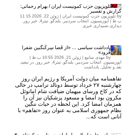
تلویزیون حزب کمونیست ایران / بهرام رحمانی:
گزارش و تفسیر
by
تلویزیون حزب کمونیست ایران
|
ژوئن 22, 2026 11:15
ب.ظ
|
اپوزیسیون
,
انتخاب سردبیر
,
بلندگو
,
تیتر4
,
خبر روز
,
دیداری-شنیداری خبری
یادداشت سیاسی … «از قَضا سِرکَنگبین صَفرا
فُزود»
by
مهدی سامع
|
ژوئن 21, 2026 10:55 ب.ظ
|
اپوزیسیون
,
انتخاب سردبیر
,
بلندگو
,
تیتر4
,
خبر روز
,
در تبعید
,
نقد و تحلیل
,
یادداشت
تفاهمنامه میان دولت آمریکا و رژیم ایران روز
چهارشنبه ۲۷ خرداد توسط دونالد ترامپ در حالی
که در کاخ ورسای میهمان ضیافت شام امانوئل
مکرون بود امضا و مسعود پزشکیان نیز آن را
همزمان امضا کرد. این لحظه در حیات ننگین
نظام جمهوری اسلامی به عنوان روز «تفاهم» با
آنانی است که...
پیام مجامع اسلامی ایرانیان به مناسبت کودتای ۳۰