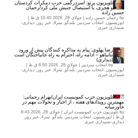
تلویزیون پرتو: !سردرگمی حزب دمکرات کردستان
و هجری، یا استیصال جنبش ملی کرد/رحمان
حسین زاده
by
رحمان حسین زاده
|
جولای 28, 2026 10:40 ق.ظ
|
اپوزیسیون
,
انتخاب سردبیر
,
بلندگو
,
تیتر4
,
خبر روز
,
دیداری-
شنیداری خبری
رضا پهلوی: پیام به مذاکره کنندگان پیش از ورود
نتانیاهو – ادامه راه، احترام به راه جانباختگان است
(دیداری)
by
انتخاب سردبیر
|
جولای 28, 2026 8:50 ق.ظ
|
اپوزیسیون
,
انتخاب سردبیر
,
بلندگو
,
تیتر4
,
خبر روز
,
دیداری-
شنیداری خبری
تلویزیون حزب کمونیست ایران/بهرام رحمانی:
مهمترین رویدادهای هفته ، از اخبار و تحولات مهم در
خاورمیانه
by
تلویزیون حزب کمونیست ایران
|
جولای 28, 2026 8:43
ق.ظ
|
اپوزیسیون
,
انتخاب سردبیر
,
بلندگو
,
تیتر4
,
خبر روز
,
دیداری-شنیداری خبری