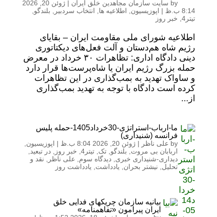
by
سایت سازمان مجاهدین خلق ایران
|
ژوئن 20, 2026
8:14 ب.ظ
|
اپوزیسیون
,
اطلاعیه ها
,
انتخاب سردبیر
,
بلندگو
,
تیتر4
,
خبر روز
اطلاعیه شورای ملی مقاومت ایران – بقایای
رژیم شاه هم‌دستان و آلت فعل‌های دیکتاتوری
دینی دادگاه اداری: تظاهرات ۳۰ خرداد در معرض
حمله بزرگ رژیم ایران یا شاه‌پرست‌ها قرار دارد
و ساواک تهدید به بمب‌گذاری در این تظاهرات
کرده است دادگاه با توجه به تهدید بمب‌گذاری
از...
ما-ارباب-استراتژی-30خرداد1405-حمله پلیس
فرانسه (شنیداری)
by
علی ناظر
|
ژوئن 20, 2026 8:04 ب.ظ
|
اپوزیسیون
,
اربابان بی مروت
,
بلندگو
,
تک
,
تیتر4
,
خبر روز
,
در تبعید
,
دیداری-شنیداری خبری
,
دیدگاه سوم
,
علی ناظر
,
نقد و
تحلیل
,
نیشتر بحران
,
یادداشت
,
یادداشت روز
بیانیه سازمان چریکهای فدایی خلق
ایران پیرامون «تفاهمنامه»