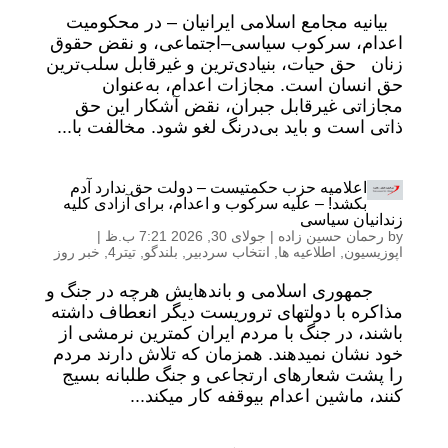
بیانیه مجامع اسلامی ایرانیان – در محکومیت
اعدام، سرکوب سیاسی–اجتماعی، و نقض حقوق
زنان حق حیات، بنیادی‌ترین و غیرقابل سلب‌ترین
حق انسان است. مجازات اعدام، به‌عنوان
مجازاتی غیرقابل جبران، نقض آشکار این حق
ذاتی است و باید بی‌درنگ لغو شود. مخالفت با...
اعلامیه حزب حکمتیست – دولت حق ندارد آدم
بکشد! – علیه سرکوب و اعدام، برای آزادی کلیه
زندانیان سیاسی
by
رحمان حسین زاده
|
جولای 30, 2026 7:21 ب.ظ
|
اپوزیسیون
,
اطلاعیه ها
,
انتخاب سردبیر
,
بلندگو
,
تیتر4
,
خبر روز
جمهوری اسلامی و باندهایش هرچه در جنگ و
مذاکره با دولتهای تروریست دیگر انعطاف داشته
باشند، در جنگ با مردم ایران کمترین نرمشی از
خود نشان نمیدهند. همزمان که تلاش دارند مردم
را پشت شعارهای ارتجاعی و جنگ طلبانه بسیج
کنند، ماشین اعدام بیوقفه کار میکند...