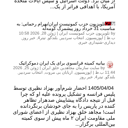
از میان برد. دولت اسرائیل و سپس ایالات متحده
آمریکا، با اهدافی فراتر از یک...
تلویزیون حزب کمونیست ایران/بهرام رحمانی: به
مناسبت 31 خرداد روز پیشمرگ کومه‌له
by
تلویزیون حزب کمونیست ایران
|
ژوئن 28, 2026 10:58
ب.ظ
|
اپوزیسیون
,
انتخاب سردبیر
,
بلندگو
,
تیتر4
,
خبر روز
,
دیداری-شنیداری خبری
بیانیه کمیته فرانسوی برای یک ایران دموکراتیک
by
سایت سازمان مجاهدین خلق ایران
|
ژوئن 25, 2026
11:44 ب.ظ
|
اپوزیسیون
,
اربابان بی مروت
,
انتخاب سردبیر
,
بلندگو
,
تیتر4
,
خبر روز
1405/04/04 احضار شرم‌آور بهزاد نظیری توسط
پلیس فرانسه و تشکیل پرونده علیه او که چرا
قبل از نتیجه دادگاه پیشاپیش صدهزار تظاهر
کننده در پاریس را به جای خودشان برنگردانده
است! مجاهد خلق بهزاد نظیری از اعضای شورای
ملی مقاومت ایران ۲ ماه پیش از سوی کمیته
بین‌المللی برگزار...