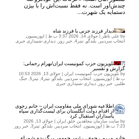
چندش‌آور است. نه فقط نسبت‌اش را با بیژن
دستمایه یک شهرت...
دیدار فرزند جزنی با فرزند شاه
by
علی ناظر
|
جولای 14, 2026 3:37 ب.ظ
|
اپوزیسیون
,
انتخاب سردبیر
,
بلندگو
,
تیتر4
,
خبر روز
,
دیداری-شنیداری خبری
تلویزیون حزب کمونیست ایران/بهرام رحمانی:
گزارش و تفسیر
by
تلویزیون حزب کمونیست ایران
|
جولای 13, 2026 10:53
ب.ظ
|
اپوزیسیون
,
انتخاب سردبیر
,
بلندگو
,
تیتر4
,
تیتر5
,
جنگ
طلبی
,
خبر روز
,
دیداری-شنیداری خبری
اطلاعیه شورای ملی مقاومت ایران – خانم رجوی
از اقدام دولت انگلستان برای لیست‌گذاری سپاه
پاسداران استقبال کرد
by
سایت سازمان مجاهدین خلق ایران
|
جولای 13, 2026
7:23 ب.ظ
|
اپوزیسیون
,
انتخاب سردبیر
,
بلندگو
,
تیتر3
,
خبر روز
خانم مریم رجوی، رئیس‌جمهور برگزیده شورای