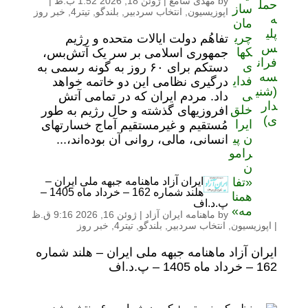
by
مهدی سامع
|
ژوئن 18, 2026 1:52 ب.ظ
|
اپوزیسیون
,
انتخاب سردبیر
,
بلندگو
,
تیتر4
,
خبر روز
تفاهُم دولت ایالات متحده و رژیم
جمهوری اسلامی بر سر یک آتش‌بس،
دستکم برای ۶۰ روز به گونه رسمی به
درگیری نظامی این دو خاتمه خواهد
داد. مردم ایران که در تمامی آتش
افروزیهای گذشته و حال رژیم به طور
مُستقیم و غیرمستقیم آماج خسارتهای
انسانی، مالی، روانی آن بوده‌اند،...
ایران آزاد ماهنامه جبهه ملی ایران –
هلند شماره 162 – خرداد ماه 1405 –
پ.د.اف
by
ماهنامه ایران آزاد
|
ژوئن 16, 2026 9:16 ق.ظ
|
اپوزیسیون
,
انتخاب سردبیر
,
بلندگو
,
تیتر4
,
خبر روز
ایران آزاد ماهنامه جبهه ملی ایران – هلند شماره
162 – خرداد ماه 1405 – پ.د.اف