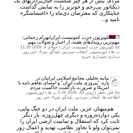
مردم، بیش از هر چیز شکست خیال‌پردازیهای یک
دیکتاتور بی‌رحم و خونریز را به نمایش گذاشت.
جنایتکاری که معترضان دی‌ماه را «اغتشاشگر»
نامید و...
تلویزیون حزب کمونیست ایران/بهرام رحمانی:
مهم‌ترین رویدادهای هفته، از اخبار و تحولات مهم
by
تلویزیون حزب کمونیست ایران
|
جولای 4, 2026 11:30
ب.ظ
|
اپوزیسیون
,
انتخاب سردبیر
,
بلندگو
,
تیتر4
,
خبر روز
,
دیداری-شنیداری خبری
بیانیه تحلیلی مجامع اسلامی ایرانیان در
باره “پیروزی ملت ایران” و امضای تفاهم نامه با
آمریکا و ضرورت بازگشت حاکمیت مردم
by
علی ناظر
|
ژوئن 30, 2026 5:26 ب.ظ
|
اپوزیسیون
,
اطلاعیه ها
,
انتخاب سردبیر
,
بلندگو
,
تیتر4
,
خبر روز
هم‌میهنان عزیز، ملت ایران در دو جنگ پیاپی،
یکی دوازده‌روزه و دیگری چهل‌روزه، بار دیگر
ثابت کرد که استقلال و تمامیت ارضی ایران را
نمی‌توان ولو با تجاوز نظامی، تهدید و اعمال زور