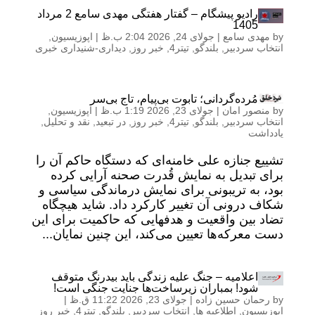
رادیو پیشگام – گفتار هفتگی مهدی سامع 2 مرداد
1405
by
مهدی سامع
|
جولای 24, 2026 2:04 ب.ظ
|
اپوزیسیون
,
انتخاب سردبیر
,
بلندگو
,
تیتر4
,
خبر روز
,
دیداری-شنیداری خبری
مُرده‌گردانی؛ تابوت بی‌پیام، تاج بی‌سر
by
منصور امان
|
جولای 23, 2026 1:19 ب.ظ
|
اپوزیسیون
,
انتخاب سردبیر
,
بلندگو
,
تیتر4
,
خبر روز
,
در تبعید
,
نقد و تحلیل
,
یادداشت
تشییع جنازه علی خامنه‌ای که دستگاه حاکم آن را
برای تبدیل به نمایش قُدرت صحنه‌ آرایی کرده
بود، به تریبونی برای نمایش درماندگی سیاسی و
شکاف درونی آن تغییر کارکرد داد. شاید هیچگاه
تضاد بین واقعیت و هدفهایی که حاکمیت برای این
دست معرکه‌ها تعیین می‌کند، این چنین نمایان...
اعلامیه – جنگ علیه زندگی باید بیدرنگ متوقف
شود! بمباران زیرساخت‌ها جنایت جنگی است!
by
رحمان حسین زاده
|
جولای 23, 2026 11:22 ق.ظ
|
اپوزیسیون
,
اطلاعیه ها
,
انتخاب سردبیر
,
بلندگو
,
تیتر4
,
خبر روز