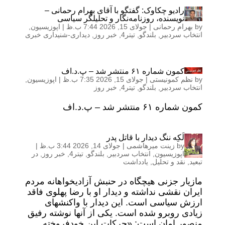
رادیو چکاوک: گفتگو با آقای بهرام رحمانی –
نویسنده، روزنامه‌نگار و تحلیلگر سیاسی
by
بهرام رحمانی
|
جولای 15, 2026 7:44 ب.ظ
|
اپوزیسیون
,
انتخاب سردبیر
,
بلندگو
,
تیتر4
,
خبر روز
,
دیداری-شنیداری خبری
کمون شماره ۶۱ منتشر شد – پ.د.اف
by
نظم کمونیستی
|
جولای 15, 2026 7:35 ب.ظ
|
اپوزیسیون
,
انتخاب سردبیر
,
بلندگو
,
تیتر4
,
خبر روز
کمون شماره ۶۱ منتشر شد – پ.د.اف
لَکِه ننگ دیدار با قاتل پدر
by
زینت میرهاشمی
|
جولای 14, 2026 3:44 ب.ظ
|
اپوزیسیون
,
انتخاب سردبیر
,
بلندگو
,
تیتر4
,
خبر روز
,
در
تبعید
,
نقد و تحلیل
,
یادداشت
مازیار جزنی هیچگاه در حنبش آزادیخواهانه مردم
ایران نقشی نداشته و دیدار او با رضا پهلوی فاقد
ارزش سیاسی است. این دیدار با واکنشهای
زیادی روبرو شده است. یکی از آنها نوشته رفیق
منصور امان است: «حرکات این خودفروخته