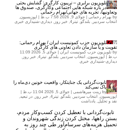
تلویزیون برابری – تریبون کارگری: گشایش بحثی
در باره شبکه هایی اجتماعی وکارگری، صندوق ها
وتعاونیها، تجربه های جهانی/بهرام رحمانی
by
بهرام رحمانی
|
جولای 9, 2026 7:58 ب.ظ
|
اپوزیسیون
,
انتخاب سردبیر
,
بلندگو
,
تیتر4
,
خبر روز
,
دیداری-شنیداری خبری
تلویزیون حزب کمونیست ایران / بهرام رحمانی:
تقویت و یا سازمان دادن تعاونی های کارگری
by
تلویزیون حزب کمونیست ایران
|
جولای 5, 2026 11:09
ب.ظ
|
اپوزیسیون
,
انتخاب سردبیر
,
بلندگو
,
تیتر4
,
خبر روز
,
دیداری-شنیداری خبری
تابوت‌گردانی یک جنایتکار، واقعیت خونین دی‌ماه را
پاک نمی‌کند
by
زینت میرهاشمی
|
جولای 5, 2026 11:04 ب.ظ
|
اپوزیسیون
,
انتخاب سردبیر
,
بلندگو
,
تیتر4
,
خبر روز
,
در تبعید
,
نقد و تحلیل
,
یادداشت
تابوت‌گردانی با تعطیل کردن کسب‌وکار مردم،
بستن راهها، مختل کردن زندگی شهروندان و
تحمیل هزینه‌های سرسام‌آور طی چند روز به