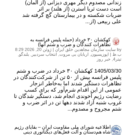
زندانی مصدوم دیگر مهری دیزانی (از آلمان)
است دست ثریا استرن (از هلند) بر اثر
ضربات شکسته و در بیمارستان گچ گرفته شد
علی ربیعی (از...
کهکشان ۳۰ خرداد (حمله پلیس فرانسه به
تظاهرات کنندگان و ضرب و شتم آنها)
by
سایت سازمان مجاهدین خلق ایران
|
ژوئن 20, 2026 8:29
ب.ظ
|
اپوزیسیون
,
اربابان بی مروت
,
انتخاب سردبیر
,
بلندگو
,
تیتر4
,
خبر روز
1405/03/30 کهکشان ۳۰ خرداد در ضرب و شتم
پلیس فرانسه بیش از ۵۰ تن از شرکت‌کنندگان در
تظاهرات دستگیر شدند اما به‌خاطر انزجار
عمومی از این اقدام شرم‌آور که برای کسب
رضایت رژیم آخوندی انجام شد، دستگیر شدگان تا
غروب شنبه آزاد شدند دهها تن در اثر ضرب و
شتم مجروح و مصدوم...
اطلاعیه شورای ملی مقاومت ایران – بقایای رژیم
شاه هم‌دستان و آلت فعل‌های دیکتاتوری دینی