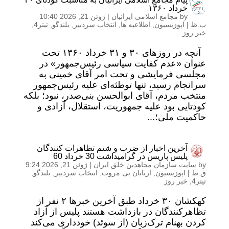
خرداد ۱۳۶۰
by
مجامع اسلامی ایرانیان
|
ژوئن 21, 2026 10:40
ب.ظ
|
اپوزیسیون
,
اطلاعیه ها
,
انتخاب سردبیر
,
بلندگو
,
تیتر4
,
خبر روز
آنچه در روزهای ۳۰ و ۳۱ خرداد ۱۳۶۰ تحت
عنوان «عدم کفایت سیاسی رئیس‌جمهور» در
مجلسی فرمایشی و تحت امر آقای خمینی به
سرانجام رسید، تنها توطئه‌ای علیه رئیس‌جمهور
منتخب مردم، آقای ابوالحسن بنی‌صدر، نبود؛ بلکه
کودتایی بود علیه جمهوریت، استقلال، آزادی و
حاکمیت ملی؛...
آخرین اخبار از ضرب و شتم تظاهرات کنندگان
پلیس پاریس در گرامیداشت 30 خرداد 60
by
سایت سازمان مجاهدین خلق ایران
|
ژوئن 21, 2026 9:24
ق.ظ
|
اپوزیسیون
,
اربابان بی مروت
,
انتخاب سردبیر
,
بلندگو
,
تیتر4
,
خبر روز
کهکشان ۳۰ خرداد طبق آخرین خبرها ۲ نفر از
تظاهرکنندگان در بازداشت هستند پلیس از آزاد
کردن بهنام ترک‌زبان (از سوئد) خودداری می‌کند