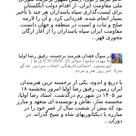
ملی مقاومت ایران، از اقدام دولت انگلستان
برای لیست‌گذاری سپاه پاسداران هر چند با تأخیر
بسیار انجام شده، قدردانی کرد. و آن را لازمه
صلح و ثبات و امنیت در منطقه و جهان دانست.
مقاومت ایران سپاه پاسداران را از آغاز ارگان
محوری قهر...
در سوگ فقدان هنرمند برجسته، رفیق رضا اولیا
by
مهدی سامع
|
جولای 10, 2026 9:33 ق.ظ
|
اپوزیسیون
,
اجتماعی/فرهنگی
,
انتخاب سردبیر
,
بلندگو
,
تیتر4
,
خبر روز
,
هنر و مردم
با دریغ و اندوه، یکی از برجسته ترین هنرمندان
ایران زمین، رفیق رضا اولیا امروز پنجشنبه ۱۸
تیر ۱۴۰۵ در شهر رم درگذشت. استاد رضا اولیا،
مجسمه ساز، نقاش و نویسنده ای متعهد و مبارز
بود که بیش از شصت سال از عمر خود را در
مبارزه با دیکتاتوریهای شاه و شیخ گذراند. در
دوران...