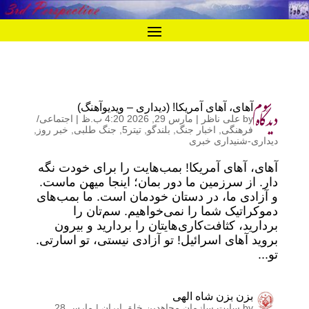
آهای، آهای آمریکا! (دیداری – ویدیوآهنگ)
by
علی ناظر
|
مارس 29, 2026 4:20 ب.ظ
|
اجتماعی/
فرهنگی
,
اخبار جنگ
,
بلندگو
,
تیتر5
,
جنگ طلبی
,
خبر روز
,
دیداری-شنیداری خبری
آهای، آهای آمریکا! بمب‌هایت را برای خودت نگه
دار. از سرزمین ما دور بمان؛ اینجا میهن ماست.
و آزادی ما، در دستان خودمان است. ما بمب‌های
دموکراتیک شما را نمی‌خواهیم. سم‌تان را
بردارید، کثافت‌کاری‌هایتان را بردارید و بیرون
بروید آهای اسرائیل! تو آزادی نیستی، تو اسارتی.
تو...
بزن بزن شاه الهی
by
سایت سازمان مجاهدین خلق ایران
|
مارس 28,