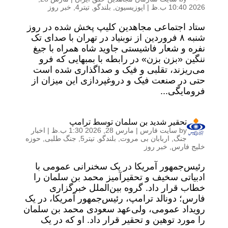
2026 10:40 ب.ظ
|
اپوزیسیون
,
بلندگو
,
تیتر4
,
خبر روز
ستاد اجتماعی مجاهدین کلیپ پخش شده در روز
شنبه ۸ فروردین از نوبنیاد در تهران با صدای تک
نفره و شعار فاشیستی جاوید شاه همراه با جیغ
ننگین «بزن بزن» در رابطه با بمبهایی که فرو
می‌ریزند، تقلبی و فیک و صداگذاری شده است
حتی در صنعت فیک و دروغپردازی این میزان از
فرومایگی...
تحقیر شدید بن سلمان توسط ترامپ
by
سایت فارس
|
مارس 28, 2026 1:30 ب.ظ
|
اخبار
جنگ
,
اربابان بی مروت
,
بلندگو
,
تیتر5
,
جنگ طلبی
,
حوزه
خلیج فارس
,
خبر روز
رئیس‌جمهور آمریکا در یک سخنرانی عمومی با
ادبیاتی سخیف و تحقیرآمیز محمد بن سلمان را
خطاب قرار داد. گروه بین‌الملل خبرگزاری
فارس؛ دونالد ترامپ، رئیس‌جمهور آمریکا، در یک
رویداد عمومی، ولی‌عهد سعودی محمد بن سلمان
را مورد توهین و تحقیر قرار داد. او که در یک