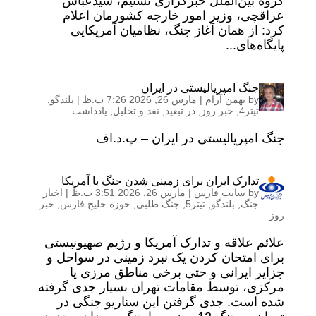
گروه بین‌الملل خبرگزاری تسنیم، سیدعباس
عراقچی، وزیر امور خارجه کشورمان اعلام
کرد: از همان آغاز جنگ، نظامیان آمریکایی
پایگاه‌های...
جنگ امپریالیستی در ایران
by
بهمن آرام
|
مارس 26, 2026 7:26 ب.ظ
|
بلندگو
,
تیتر4
,
خبر روز
,
در تبعید
,
نقد و تحلیل
,
یادداشت
جنگ امپریالیستی در ایران – پ.د.اف
تدارک ایران برای زمینی شدن جنگ با آمریکا
by
سایت فارس
|
مارس 26, 2026 3:51 ب.ظ
|
اخبار
جنگ
,
بلندگو
,
تیتر5
,
جنگ طلبی
,
حوزه خلیج فارس
,
خبر
روز
علائم علاقه و تدارک آمریکا و رژیم صهیونیستی
برای امتحان کردن یک نبرد زمینی در سواحل و
جزایر ایرانی و حتی برخی مناطق مرزی یا
مرکزی، توسط مقامات تهران بسیار جدی گرفته
شده است. جدی گرفتن این سناریو جنگی در