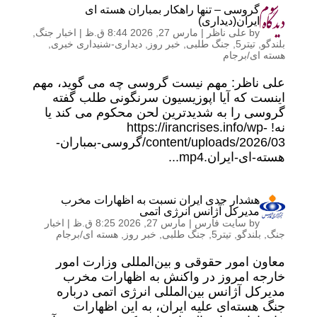
گروسی – تنها راهکار بمباران هسته ای
ایران(دیداری)
by
علی ناظر
|
مارس 27, 2026 8:44 ق.ظ
|
اخبار جنگ
,
بلندگو
,
تیتر5
,
جنگ طلبی
,
خبر روز
,
دیداری-شنیداری خبری
,
هسته ای/برجام
علی ناظر: مهم نیست گروسی چه می گوید، مهم
اینست که آیا اپوزیسیون سرنگونی طلب گفته
گروسی را به شدیدترین لحن محکوم می کند یا
نه! https://irancrises.info/wp-
content/uploads/2026/03/گروسی-بمباران-
هسته-ای-ایران.mp4...
هشدار جدی ایران نسبت به اظهارات مخرب
مدیرکل آژانس انرژی اتمی
by
سایت فارس
|
مارس 27, 2026 8:25 ق.ظ
|
اخبار
جنگ
,
بلندگو
,
تیتر5
,
جنگ طلبی
,
خبر روز
,
هسته ای/برجام
معاون امور حقوقی و بین‌المللی وزارت امور
خارجه امروز در واکنش به اظهارات مخرب
مدیرکل آژانس بین‌المللی انرژی اتمی درباره
جنگ هسته‌ای علیه ایران، به این اظهارات