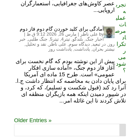
عصر کاوش‌های جغرافیایی، استعمارگران
اروپایی...
آمادگی برای کلید خوردن گام دوم فاز دوم
by
علی ناظر
|
مارس 26, 2026 9:12 ق.ظ
|
اخبار جنگ
,
بلندگو
,
تیتر4
,
تیتر5
,
جنگ طلبی
,
خبر
روز
,
در تبعید
,
دیدگاه سوم
,
علی ناظر
,
نقد و تحلیل
,
نیشتر بحران
,
یادداشت
,
یادداشت روز
پیش از این نوشته بودم که گام نخست برای
آغاز فاز دوم جنگ، «آماده سازی افکار
عمومی» است. طرح 15 ماده ای آمریکا
برای پایان دادن به مخاصمه که انتظار داشت ج.ا.
آنرا رد کند (قبول شکست و تسلیم)، که کرد، و
در شیپور دمیدن اینکه همه بازیگران منظقه ای
تلاش کردند تا این غائله امر...
« Older Entries