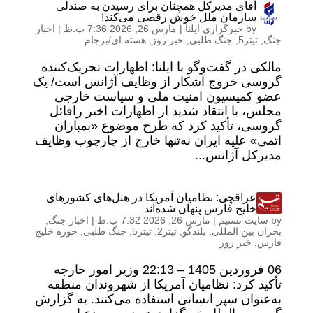
آقای مدیرکل همچنان برای رسیدن به صندلی
سازمان ملل خوش رقصی می‌کند!
by
خبرگزاری ایلنا
|
مارس 26, 2026 7:36 ب.ظ
|
اخبار
جنگ
,
تیتر5
,
جنگ طلبی
,
خبر روز
,
هسته ای/برجام
مالکی در گفت‌وگو با ایلنا: اظهارات تحریک‌کننده
گروسی خروج آشکار از وظایف آژانس است/ یک
عضو کمیسیون امنیت ملی و سیاست خارجی
مجلس، با انتقاد شدید از اظهارات اخیر رافائل
گروسی، تأکید کرد که طرح موضوع «بمباران
اتمی» علیه ایران نه‌تنها خارج از چارچوب وظایف
مدیرکل آژانس...
عراقچی: نظامیان آمریکا در هتل‌های کشورهای
خلیج فارس پنهان شده‌اند
by
سایت تسنیم
|
مارس 26, 2026 7:32 ب.ظ
|
اخبار جنگ
,
بحران بین المللی
,
بلندگو
,
تیتر2
,
تیتر5
,
جنگ طلبی
,
حوزه خلیج
فارس
,
خبر روز
06 فروردين 1405 – 22:13 وزیر امور خارجه
تأکید کرد: نظامیان آمریکا از شهروندان منطقه
به‌عنوان سپر انسانی استفاده می‌کنند. به گزارش