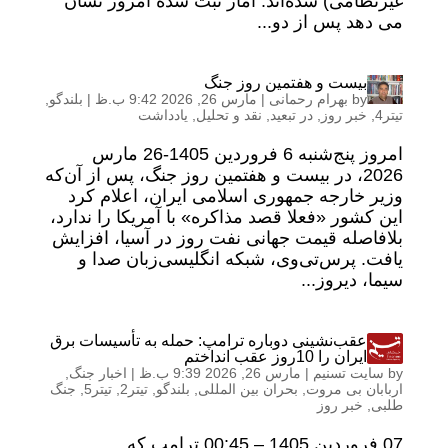
غیرنظامی) شده‌اند. آمار ثبت شده امروز نشان
می دهد پس از دو...
بیست و هفتمین روز جنگ
by
بهرام رحمانی
|
مارس 26, 2026 9:42 ب.ظ
|
بلندگو
,
تیتر4
,
خبر روز
,
در تبعید
,
نقد و تحلیل
,
یادداشت
امروز پنج‌شنبه 6 فروردین 1405-26 مارس
2026، در بیست و هفتمین روز جنگ، پس از آن‌که
وزیر خارجه جمهوری اسلامی ایران، اعلام کرد
این کشور «فعلا قصد مذاکره» با آمریکا را ندارد،
بلافاصله قیمت جهانی نفت روز در آسیا، افزایش
یافت. پرس‌تی‌وی، شبکه انگلیسی‌زبان صدا و
سیما، دیروز...
عقب‌نشینی دوباره ترامپ: حمله به تأسیسات برق
ایران را 10روز عقب انداختم
by
سایت تسنیم
|
مارس 26, 2026 9:39 ب.ظ
|
اخبار جنگ
,
اربابان بی مروت
,
بحران بین المللی
,
بلندگو
,
تیتر2
,
تیتر5
,
جنگ
طلبی
,
خبر روز
07 فروردين 1405 – 00:45 ترامپ که