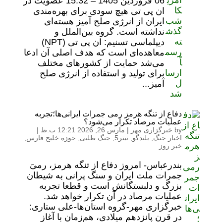
06 فروردين 1405 – 15:32 عضویت در
ان پی تی هیچ سودی برای بهره‌مندی
ایران از انرژی صلح آمیز هسته‌ای
نداشته است. گروه بین‌الملل و
دیپلماسی تسنیم: ان پی تی (NPT)
معاهده‌ای است که هدف اصلی آن ادعا
می‌شد حمایت از کشورهای مختلف
برای تولید و استفاده از انرژی صلح
آمیز...
دفاع از تنگه هرمز رمی جمرات ایرانی‌ها؛تجربه
عملیات مرصاد تکرار می‌شود؟
by
خبرگزاری مهر
|
مارس 26, 2026 12:21 ب.ظ
|
اخبار جنگ
,
بلندگو
,
تیتر5
,
جنگ طلبی
,
حوزه خلیج فارس
,
خبر روز
بندرعباس- امروز دفاع از تنگه هرمز، رمیَ
جمرات ملت ایران و سنگ پرانی به شیطان
بزرگ و دلبستگانش است و قطعا تجربه
عملیات مرصاد در آن تکرار خواهد شد.
خبرگزاری مهر-گروه استان‌ها-علی ستاری:
در قرن پانزدهم میلادی، هم‌زمان با آغاز