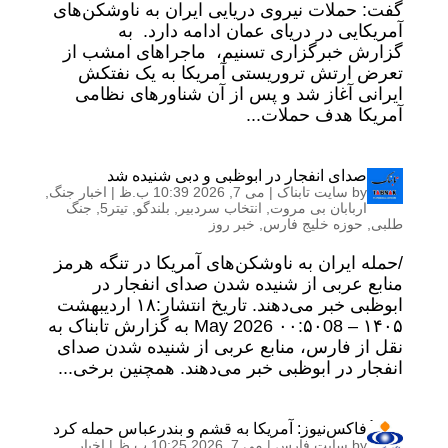
گفت: حملات نیروی دریایی ایران به ناوشکن‌های
آمریکایی در دریای عمان ادامه دارد. به
گزارش خبرگزاری تسنیم، ماجراهای امشب از
تعرض ارتش تروریستی آمریکا به یک نفتکش
ایرانی آغاز شد و پس از آن شناورهای نظامی
آمریکا هدف حملات...
صدای انفجار در ابوظبی و دبی شنیده شد
by
سایت تابناک
|
می 7, 2026 10:39 ب.ظ
|
اخبار جنگ
,
اربابان بی مروت
,
انتخاب سردبیر
,
بلندگو
,
تیتر5
,
جنگ
طلبی
,
حوزه خلیج فارس
,
خبر روز
/حمله ایران به ناوشکن‌های آمریکا در تنگه هرمز
منابع عربی از شنیده شدن صدای انفجار در
ابوظبی خبر می‌دهند. تاریخ انتشار:۱۸ ارديبهشت
۱۴۰۵ – ۰۰:۵۰08 May 2026 به گزارش تابناک به
نقل از فارس، منابع عربی از شنیده شدن صدای
انفجار در ابوظبی خبر می‌دهند. همچنین برخی...
ُفاکس‌نیوز: آمریکا به قشم و بندرعباس حمله کرد
by
سایت فارس
|
می 7, 2026 10:25 ب.ظ
|
اخبار