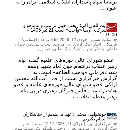
بریتانیا سپاه پاسداران انقلاب اسلامی ایران را به
عنوان...
آیت‌الله اراکی: ریختن خون ترامپ و نتانیاهو و
شرکای آن‌ها «واجب» است 21 تير 1405 –
19:00
by
سایت تسنیم
|
جولای 12, 2026 6:58 ب.ظ
|
اجتماعی/
فرهنگی
,
اخبار جنگ
,
اربابان بی مروت
,
انتخاب سردبیر
,
بحران
داخلی
,
بلندگو
,
تیتر1
,
تیتر5
,
جنگ طلبی
,
خبر روز
عضو شورای عالی حوزه‌های علمیه گفت: پیام
رهبر انقلاب درانتقام خون امام شهید وهمه
شهدا،فرمانی «واجب الطاعه» است. به
گزارش خبرگزاری تسنیم از قم ، آیت‌الله محسن
اراکی عضو شورای عالی حوزه‌های علمیه و عضو
هیئت رئیسه مجلس خبرگان رهبری در پی پیام
رهبر معظم انقلاب به...
خونخواهی مجتبی: عهد می‌بندیم از جنایتکاران
انتقام بگیریم
by
خبرگزاری ایرنا
|
جولای 11, 2026 12:17 ب.ظ
|
اخبار
جنگ
,
اربابان بی مروت
,
بحران داخلی
,
بلندگو
,
تک
,
تیتر1
,
تیتر5
,