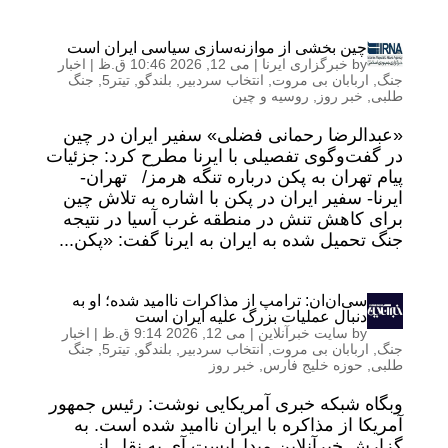
چین بخشی از موازنه‌سازی سیاسی ایران است
by
خبرگزاری ایرنا
|
می 12, 2026 10:46 ق.ظ
|
اخبار
جنگ
,
اربابان بی مروت
,
انتخاب سردبیر
,
بلندگو
,
تیتر5
,
جنگ
طلبی
,
خبر روز
,
روسیه و چین
«عبدالرضا رحمانی فضلی» سفیر ایران در چین
در گفت‌وگوی تفصیلی با ایرنا مطرح کرد: جزئیات
پیام تهران به پکن درباره تنگه هرمز/ تهران-
ایرنا- سفیر ایران در پکن با اشاره به تلاش چین
برای کاهش تنش در منطقه غرب آسیا در نتیجه
جنگ تحمیل شده به ایران به ایرنا گفت: «پکن...
سی‌ان‌ان: ترامپ از مذاکرات ناامید شده؛ او به
دنبال عملیات بزرگ علیه ایران است
by
سایت خبرآنلاین
|
می 12, 2026 9:14 ق.ظ
|
اخبار
جنگ
,
اربابان بی مروت
,
انتخاب سردبیر
,
بلندگو
,
تیتر5
,
جنگ
طلبی
,
حوزه خلیج فارس
,
خبر روز
وبگاه شبکه خبری آمریکایی نوشت: رئیس جمهور
آمریکا از مذاکره با ایران ناامید شده است. به
گزارش خبرآنلاین میدل‌ایست‌ آی به نقل از