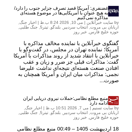
غضنفری: آمریکا قصد تصرف جزایر جنوب را دارد/
به هیچ عنوان با آمریکایی‌ها در موضوع هسته‌ای
مذاکره نمی‌کنیم
by
سایت خبرآنلاین
|
می 10, 2026 8:24 ب.ظ
|
اخبار جنگ
,
اربابان بی مروت
,
انتخاب سردبیر
,
بلندگو
,
تیتر5
,
جنگ طلبی
,
حوزه خلیج فارس
,
خبر روز
گفتگوی خبرآنلاین با نماینده مخالف مذاکره با
آمریکا؛ نماینده تهران در مجلس، در گفت‌وگو با
خبرآنلاین با انتقاد شدید از روند مذاکرات با آمریکا
گفت: مذاکرات قبلی جز ضرر و زیان و عقب
افتادن صنعت هسته‌ای نتیجه‌ای نداشت علیرضا
نجمی: مذاکرات میان ایران و آمریکا همچنان به
صورت...
منبع مطلع نظامی:حملات نیروی دریایی ایران
ادامه دارد
by
سایت تسنیم
|
می 7, 2026 10:51 ب.ظ
|
اخبار جنگ
,
اربابان بی مروت
,
انتخاب سردبیر
,
بلندگو
,
تیتر5
,
جنگ طلبی
,
حوزه خلیج فارس
,
خبر روز
18 ارديبهشت 1405 – 00:49 منبع مطلع نظامی