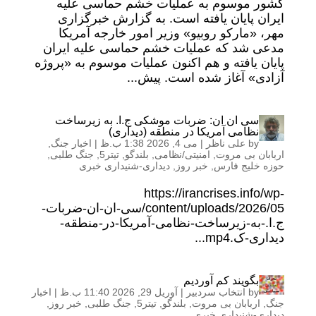
کشور موسوم به عملیات خشم حماسی علیه
ایران پایان یافته است. به گزارش خبرگزاری
مهر، «مارکو روبیو» وزیر امور خارجه آمریکا
مدعی شد که عملیات خشم حماسی علیه ایران
پایان یافته و هم اکنون عملیات موسوم به «پروژه
آزادی» آغاز شده است. پیش...
سی ان ان: ضربات موشکی ج.ا. به زیرساخت
نظامی آمریکا در منطقه (دیداری)
by
علی ناظر
|
می 4, 2026 1:38 ب.ظ
|
اخبار جنگ
,
اربابان بی مروت
,
امنیتی/نظامی
,
بلندگو
,
تیتر5
,
جنگ طلبی
,
حوزه خلیج فارس
,
خبر روز
,
دیداری-شنیداری خبری
https://irancrises.info/wp-
content/uploads/2026/05/سی-ان-ان-ضربات-
ج.ا.-به-زیرساخت-نظامی-آمریکا-در-منطقه-
دیداری-ک.mp4...
بگویند کم آوردیم
by
انتخاب سردبیر
|
آوریل 29, 2026 11:40 ب.ظ
|
اخبار
جنگ
,
اربابان بی مروت
,
بلندگو
,
تیتر5
,
جنگ طلبی
,
خبر روز
,
دیداری-شنیداری خبری