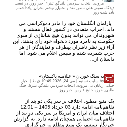
مروت
,
انتخاب سردبیر
,
بلندگو
,
تیتر4
,
خبر روز
,
در تبعید
,
دیدگاه سوم
,
علی ناظر
,
نقد و تحلیل
,
نیشتر بحران
,
یادداشت
,
یادداشت روز
پارلمان انگلستان خود را مادر دموکراسی می
داند. احزاب متعددی در کشور فعال هستند و
شهروندان می توانند بدون هیچ شانتاژی از سوی
حکومت به نامزد مورد دلخواه خود رأی بدهند. این
آراء زیر نظر ناظران بیطرف و نمایندگان از هر
حزب شمرده شده و سپس اعلام می شود. اما
داستان از...
به سنگ خوردن «اعللامیه پاکستان»
by
سایت تسنیم
|
می 24, 2026 10:49 ق.ظ
|
اخبار
جنگ
,
اربابان بی مروت
,
انتخاب سردبیر
,
بلندگو
,
تیتر5
,
جنگ
طلبی
,
حوزه خلیج فارس
,
خبر روز
یک منبع مطلع: اختلاف بر سر یکی دو بند از
تفاهم‌نامه ادامه دارد 03 خرداد 1405 – 12:01
اختلاف میان ایران و آمریکا بر سر یکی دو بند از
تفاهم‌نامه احتمالی همچنان ادامه دارد. به گزارش
خبرنگار تسنیم، یک منبع مطلع به خبرگزاری