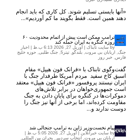
«آنها بایستی تسلیم شوند. کل کاری که باید انجام
دهند همین است. فقط بگویند ما کم آوردیم»...
ترامپ ممکن است پیش از اتمام محدودیت ۶۰
روزه کنگره به ایران حمله کند
by
سایت تابناک
|
آوریل 27, 2026 6:13 ب.ظ
|
اخبار
جنگ
,
اربابان بی مروت
,
بلندگو
,
تیتر5
,
جنگ طلبی
,
حوزه خلیج
فارس
,
خبر روز
گفت‌و‌گوی تابناک با «فرانک فون هیپل» مقام
اسبق کاخ سفید مردم آمریکا طرفدار جنگ با
ایران نیستند پروفسور «فرانک فون هیپل» معتقد
است جمهوری‌خواهان در برابر تلاش‌های
دموکرات‌ها در کنگره برای پایان دادن به جنگ
مقاومت کرده‌اند، اما برخی از آنها نیز جنگ را
دوست ندارند و...
پیام نخست‌وزیر ژاپن به ترامپ جنجالی شد
by
سایت خبرآنلاین
|
آوریل 27, 2026 5:05 ب.ظ
|
اربابان بی مروت
,
انتخاب سردبیر
,
بحران بین المللی
,