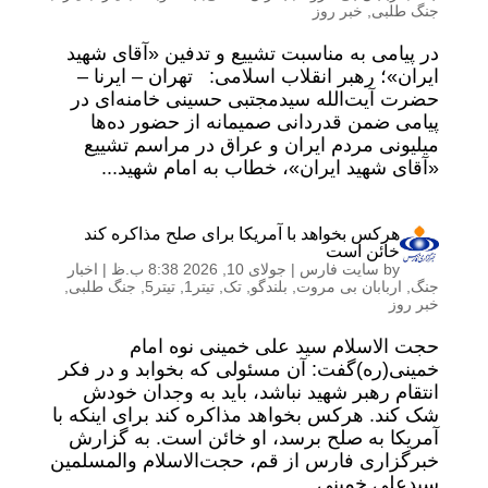
جنگ طلبی
,
خبر روز
در پیامی به‌ مناسبت تشییع و تدفین «آقای شهید
ایران»؛ رهبر انقلاب اسلامی: تهران – ایرنا –
حضرت آیت‌الله سیدمجتبی حسینی خامنه‌ای در
پیامی ضمن قدردانی صمیمانه از حضور ده‌ها
میلیونی مردم ایران و عراق در مراسم تشییع
«آقای شهید ایران»، خطاب به امام شهید...
هرکس بخواهد با آمریکا برای صلح مذاکره کند
خائن است
by
سایت فارس
|
جولای 10, 2026 8:38 ب.ظ
|
اخبار
جنگ
,
اربابان بی مروت
,
بلندگو
,
تک
,
تیتر1
,
تیتر5
,
جنگ طلبی
,
خبر روز
حجت الاسلام سید علی خمینی نوه امام
خمینی(ره)گفت: آن مسئولی که بخوابد و در فکر
انتقام رهبر شهید نباشد، باید به وجدان خودش
شک کند. هرکس بخواهد مذاکره کند برای اینکه با
آمریکا به صلح برسد، او خائن است. به گزارش
خبرگزاری فارس از قم، حجت‌الاسلام والمسلمین
سیدعلی خمینی...