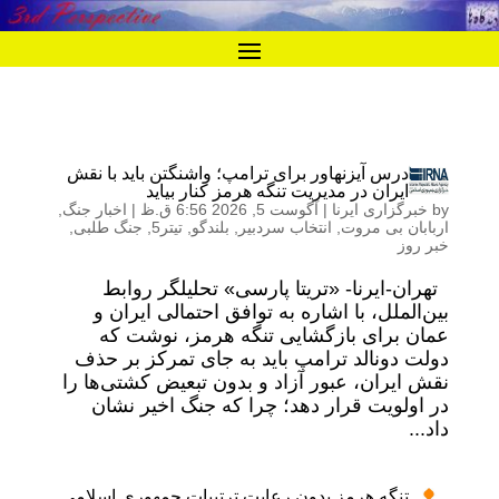
درس آیزنهاور برای ترامپ؛ واشنگتن باید با نقش
ایران در مدیریت تنگه هرمز کنار بیاید
by
خبرگزاری ایرنا
|
آگوست 5, 2026 6:56 ق.ظ
|
اخبار جنگ
,
اربابان بی مروت
,
انتخاب سردبیر
,
بلندگو
,
تیتر5
,
جنگ طلبی
,
خبر روز
تهران-ایرنا- «تریتا پارسی» تحلیلگر روابط
بین‌الملل، با اشاره به توافق احتمالی ایران و
عمان برای بازگشایی تنگه هرمز، نوشت که
دولت دونالد ترامپ باید به جای تمرکز بر حذف
نقش ایران، عبور آزاد و بدون تبعیض کشتی‌ها را
در اولویت قرار دهد؛ چرا که جنگ اخیر نشان
داد...
تنگه هرمز بدون رعایت ترتیبات جمهوری اسلامی