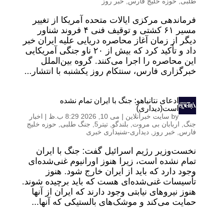
طلبی
,
حوزه خلیج فارس
,
خبر روز
فرماندهی مرکزی ایالات متحده آمریکا از تغییر
مسیر ۶۱ کشتی و توقیف فنی ۴ فروند شناور
دیگر از زمان آغاز محاصره دریایی علیه ایران خبر
داد و تأکید کرد که بیش از ۲۰ ناو جنگی آمریکایی
این محاصره را اجرا می‌کنند. گروه بین‌الملل
خبرگزاری فارس، سنتکام روز یکشنبه با انتشار...
ادعای نتانیاهو: جنگ با ایران تمام نشده
است(دیداری)
by
سایت خبرآنلاین
|
می 10, 2026 8:29 ب.ظ
|
اخبار
جنگ
,
اربابان بی مروت
,
بلندگو
,
تیتر5
,
جنگ طلبی
,
حوزه خلیج
فارس
,
خبر روز
,
دیداری-شنیداری خبری
نخست‌وزیر رژیم اسرائیل گفت: جنگ با ایران
تمام نشده است، زیرا هنوز اورانیوم غنی‌شده‌ای
وجود دارد که باید از ایران خارج شود. هنوز
تأسیسات غنی‌شده‌ای هست که باید برچیده شوند.
هنوز نیروهای نیابتی وجود دارند که ایران از آنها
حمایت می‌کند و موشک‌های بالستیکی که آنها...