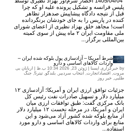
1405/04/04 احضار شرم‌آور بهزاد نظیری توسط
پلیس فرانسه و تشکیل پرونده علیه او که چرا
قبل از نتیجه دادگاه پیشاپیش صدهزار تظاهر
کننده در پاریس را به جای خودشان برنگردانده
است! مجاهد خلق بهزاد نظیری از اعضای شورای
ملی مقاومت ایران ۲ ماه پیش از سوی کمیته
بین‌المللی برگزار...
شرط آمریکا – آزادسازی پول بلوکه شده ایران –
واردات کالاهای اساسی و دارو
by
خبرگزاری ایسنا
|
ژوئن 23, 2026 10:34 ب.ظ
|
اربابان بی
مروت
,
اقتصاد/تجارت
,
انتخاب سردبیر
,
بلندگو
,
تیتر5
,
جنگ
طلبی
,
خبر روز
جزئیات توافق ارزی ایران و آمریکا؛ آزادسازی ۱۲
میلیارد دلار و تسهیل صادرات نفت رئیس‌ کل
بانک مرکزی گفت: طبق توافقات ارزی میان
ایران و آمریکا، در مرحله نخست ۱۲ میلیارد دلار
از منابع بلوکه‌ شده کشور آزاد می‌شود و این
منابع برای واردات کالاهای اساسی و دارو مورد
استفاده...