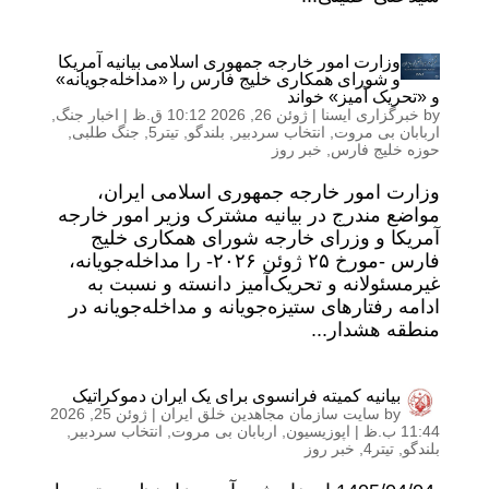
وزارت امور خارجه جمهوری اسلامی بیانیه آمریکا
و شورای همکاری خلیج فارس را «مداخله‌جویانه»
و «تحریک آمیز» خواند
by
خبرگزاری ایسنا
|
ژوئن 26, 2026 10:12 ق.ظ
|
اخبار جنگ
,
اربابان بی مروت
,
انتخاب سردبیر
,
بلندگو
,
تیتر5
,
جنگ طلبی
,
حوزه خلیج فارس
,
خبر روز
وزارت امور خارجه جمهوری اسلامی ایران،
مواضع مندرج در بیانیه مشترک وزیر امور خارجه
آمریکا و وزرای خارجه شورای همکاری خلیج
فارس -مورخ ۲۵ ژوئن ۲۰۲۶- را مداخله‌جویانه،
غیرمسئولانه و تحریک‌آمیز دانسته و نسبت به
ادامه رفتارهای ستیزه‌جویانه و مداخله‌جویانه در
منطقه هشدار...
بیانیه کمیته فرانسوی برای یک ایران دموکراتیک
by
سایت سازمان مجاهدین خلق ایران
|
ژوئن 25, 2026
11:44 ب.ظ
|
اپوزیسیون
,
اربابان بی مروت
,
انتخاب سردبیر
,
بلندگو
,
تیتر4
,
خبر روز