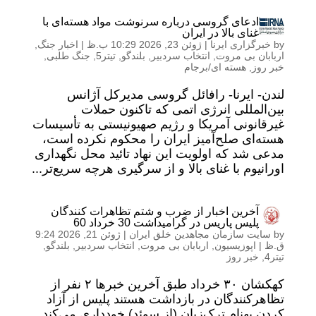
ادعای گروسی درباره سرنوشت مواد هسته‌ای با
غنای بالا در ایران
by
خبرگزاری ایرنا
|
ژوئن 23, 2026 10:29 ب.ظ
|
اخبار جنگ
,
اربابان بی مروت
,
انتخاب سردبیر
,
بلندگو
,
تیتر5
,
جنگ طلبی
,
خبر روز
,
هسته ای/برجام
لندن- ایرنا- رافائل گروسی مدیرکل آژانس
بین‌المللی انرژی اتمی که تاکنون حملات
غیرقانونی آمریکا و رژیم صهیونیستی به تأسیسات
هسته‌ای صلح‌آمیز ایران را محکوم نکرده است،
مدعی شد که اولویت این نهاد تائید محل نگهداری
اورانیوم با غنای بالا و از سرگیری هرچه سریع‌تر...
آخرین اخبار از ضرب و شتم تظاهرات کنندگان
پلیس پاریس در گرامیداشت 30 خرداد 60
by
سایت سازمان مجاهدین خلق ایران
|
ژوئن 21, 2026 9:24
ق.ظ
|
اپوزیسیون
,
اربابان بی مروت
,
انتخاب سردبیر
,
بلندگو
,
تیتر4
,
خبر روز
کهکشان ۳۰ خرداد طبق آخرین خبرها ۲ نفر از
تظاهرکنندگان در بازداشت هستند پلیس از آزاد
کردن بهنام ترک‌زبان (از سوئد) خودداری می‌کند