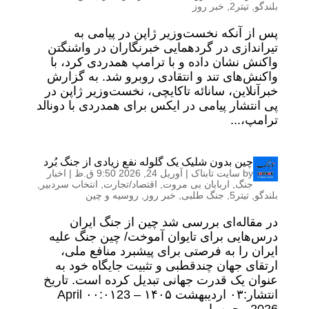
بلندگو
,
تیتر2
,
خبر روز
پس از آنکه نخست‌وزیر ژاپن در پیامی به
تیراندازی در گردهمایی خبرنگاران در واشنگتن
واکنش نشان داده و با ترامپ همدردی کرد، با
واکنش‌های تند و انتقادی روبرو شد. به گزارش
خبرآنلاین، سانائه تاکایچی، نخست‌وزیر ژاپن در
پی انتشار پیامی در ایکس برای همدردی با دونالد
ترامپ،...
چین بدون شلیک یک گلوله نفع زیادی از جنگ بُرد
by
سایت تابناک
|
آوریل 24, 2026 9:50 ق.ظ
|
اخبار
جنگ
,
اربابان بی مروت
,
اقتصاد/تجارت
,
انتخاب سردبیر
,
بلندگو
,
تیتر5
,
جنگ طلبی
,
خبر روز
,
روسیه و چین
در مقاله‌ای بررسی شد چین از جنگ ایران
درس‌هایی برای تایوان آموخت/ چین جنگ علیه
ایران را به فرصتی برای پیشبرد منافع ملی،
ارتقای جهان چندقطبی و تثبیت جایگاه خود به
عنوان یک قدرت جهانی تبدیل کرده است. تاریخ
انتشار:۰۳ ارديبهشت ۱۴۰۵ – ۰۰:۰۱23 April