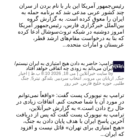
رئيس‌جمهور آمریکا این بار با نام بردن از سران
چند کشور عربی مدعی شد که برنامه حمله به
ایران را معوق کرده است. به گزارش گروه
بین‌الملل خبرگزاری فارس، رئیس‌جمهور آمریکا
امروز دوشنبه در شبکه تروث‌سوشال ادعا کرده
که بنا به درخواست مقام‌های ارشد قطر،
عربستان و امارات متحده...
ترامپ:‌ حاضر به دادن هیچ امتیازی به ایران نیستم/
ایران می‌داند به زودی چه اتفاقی خواهد افتاد
by
سایت خبرآنلاین
|
می 18, 2026 8:10 ب.ظ
|
اخبار
جنگ
,
اربابان بی مروت
,
انتخاب سردبیر
,
بلندگو
,
تیتر5
,
جنگ
طلبی
,
حوزه خلیج فارس
,
خبر روز
ترامپ به نیویورک پست گفت: «واقعاً نمی‌توانم
در مورد آن با شما صحبت کنم. اتفاقات زیادی در
حال رخ دادن است.» به گزارش خبرآنلاین،
ترامپ به نیویورک پست گفت که پس از دریافت
آخرین پاسخ ایران با هدف پایان دادن به جنگ،
«هیچ امتیازی برای تهران» قائل نیست و افزود
که ایران...