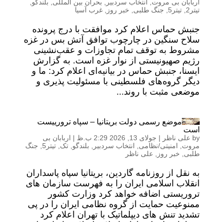
اربابان بی مروت
,
انتخاب سردبیر
,
بحران بین المللی
,
بلندگو
,
تیتر2
,
تیتر5
,
جنگ طلبی
,
خبر روز
,
غرب آسیا
جنبش حماس اعلام کرد موافقت با درج پرونده
سلاح سنگین در چارچوب توافق آتش بس در غزه
مشروط به توقف تمام تجاوزات و عقب‌نشینی
رژیم صهیونیستی از نوار غزه است. به گزارش
ایسنا، جنبش حماس در بیانیه‌ای اعلام کرد: ما و
دیگر گروه‌های فلسطینی با مسئولیت پذیری و
موضعی مثبت با روند...
موضع رسمی دولت بریتانیا – سپاه ترورییست
است
by
علی ناظر
|
جولای 13, 2026 2:29 ب.ظ
|
اربابان بی
مروت
,
امنیتی/نظامی
,
انتخاب سردبیر
,
بلندگو
,
تک
,
تیتر5
,
جنگ
طلبی
,
خبر روز
,
علی ناظر
به نقل از روزنامه گاردین، بریتانیا سپاه پاسداران
انقلاب اسلامی ایران را به فهرست سازمان های
تروریستی اضافه خواهد کرد وزارت کشور
ممنوعیت حمایت از گروه نظامی ایران را در پی
تشدید تنش های دیپلماتیک با تهران اعلام کرد