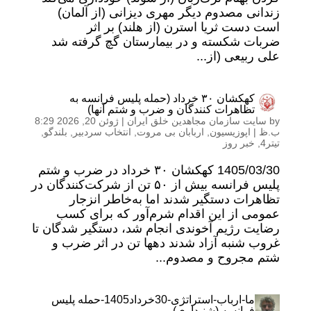
زندانی مصدوم دیگر مهری دیزانی (از آلمان)
است دست ثریا استرن (از هلند) بر اثر
ضربات شکسته و در بیمارستان گچ گرفته شد
علی ربیعی (از...
کهکشان ۳۰ خرداد (حمله پلیس فرانسه به
تظاهرات کنندگان و ضرب و شتم آنها)
by
سایت سازمان مجاهدین خلق ایران
|
ژوئن 20, 2026 8:29
ب.ظ
|
اپوزیسیون
,
اربابان بی مروت
,
انتخاب سردبیر
,
بلندگو
,
تیتر4
,
خبر روز
1405/03/30 کهکشان ۳۰ خرداد در ضرب و شتم
پلیس فرانسه بیش از ۵۰ تن از شرکت‌کنندگان در
تظاهرات دستگیر شدند اما به‌خاطر انزجار
عمومی از این اقدام شرم‌آور که برای کسب
رضایت رژیم آخوندی انجام شد، دستگیر شدگان تا
غروب شنبه آزاد شدند دهها تن در اثر ضرب و
شتم مجروح و مصدوم...
ما-ارباب-استراتژی-30خرداد1405-حمله پلیس
فرانسه (شنیداری)