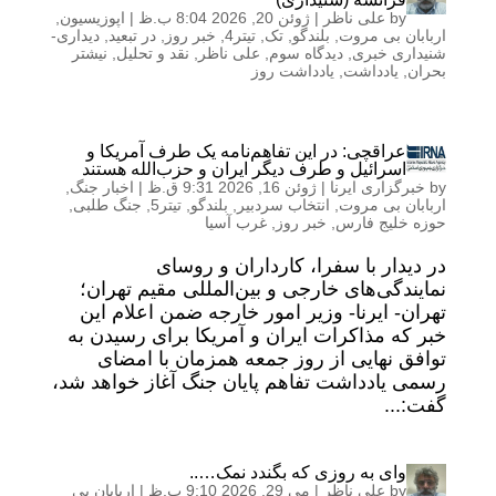
by
علی ناظر
|
ژوئن 20, 2026 8:04 ب.ظ
|
اپوزیسیون
,
اربابان بی مروت
,
بلندگو
,
تک
,
تیتر4
,
خبر روز
,
در تبعید
,
دیداری-
شنیداری خبری
,
دیدگاه سوم
,
علی ناظر
,
نقد و تحلیل
,
نیشتر
بحران
,
یادداشت
,
یادداشت روز
عراقچی: در این تفاهم‌نامه یک طرف آمریکا و
اسرائیل و طرف دیگر ایران و حزب‌الله هستند
by
خبرگزاری ایرنا
|
ژوئن 16, 2026 9:31 ق.ظ
|
اخبار جنگ
,
اربابان بی مروت
,
انتخاب سردبیر
,
بلندگو
,
تیتر5
,
جنگ طلبی
,
حوزه خلیج فارس
,
خبر روز
,
غرب آسیا
در دیدار با سفرا، کارداران و روسای
نمایندگی‌های خارجی و بین‌المللی مقیم تهران؛
تهران- ایرنا- وزیر امور خارجه ضمن اعلام این
خبر که مذاکرات ایران و آمریکا برای رسیدن به
توافق نهایی از روز جمعه همزمان با امضای
رسمی یادداشت تفاهم پایان جنگ آغاز خواهد شد،
گفت:...
وای به روزی که بگندد نمک…..
by
علی ناظر
|
می 29, 2026 9:10 ب.ظ
|
اربابان بی