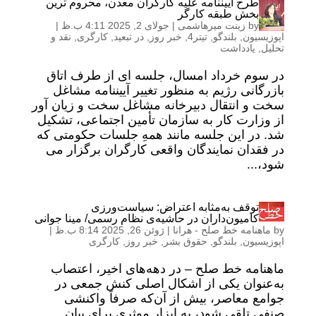
طرح آییننامه علیه کارگران معدن، محروم ترین
بخش طبقه کارگر
by
زینت میرهاشمی
|
جولای 2, 2025 4:11 ب.ظ
|
اپوزیسیون
,
بلندگو
,
تیتر4
,
خبر روز
,
در تبعید
,
کارگری
,
نقد و
تحلیل
,
یادداشت
در سوم خرداد امسال، جلسه ای از طرف اتاق
بازرگانی رژیم به منظور تغییر آییننامه مشاغل
سخت و انتقال دبیرخانه مشاغل سخت و زیان آور
از وزارت کار به سازمان تأمین اجتماعی، تشکیل
شد. در این جلسه مانند همهِ جلسات حکومتی که
در فقدان نمایندگان واقعی کارگران برگزار می
شود،...
توقف به‌مثابه اعتراض: سیاست‌ورزی
کامیون‌داران در حاشیه‌ی نظام رسمی/ مینا جوانی
by
ماهنامه خط صلح - هرانا
|
ژوئن 26, 2025 8:14 ب.ظ
|
اپوزیسیون
,
بلندگو
,
حقوق بشر
,
خبر روز
,
کارگری
ماهنامه خط صلح – در دهه‌های اخیر، اعتصاب
به‌عنوان یکی از اشکال اصلی کنش جمعی در
جوامع معاصر، بیش از آن‌که صرفاً واکنشی
صنفی تلقی شود، به ابزار موثری برای بیان