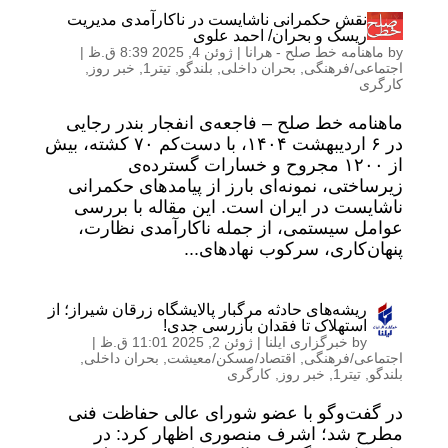
نقش حکمرانی ناشایست در ناکارآمدی مدیریت
ریسک و بحران/ احمد علوی
by
ماهنامه خط صلح - هرانا
|
ژوئن 4, 2025 8:39 ق.ظ
|
اجتماعی/فرهنگی
,
بحران داخلی
,
بلندگو
,
تیتر1
,
خبر روز
,
کارگری
ماهنامه خط صلح – فاجعه‌ی انفجار بندر رجایی
در ۶ اردیبهشت ۱۴۰۴، با دست‌کم ۷۰ کشته، بیش
از ۱۲۰۰ مجروح و خسارات گسترده‌ی
زیرساختی، نمونه‌ای بارز از پیامدهای حکمرانی
ناشایست در ایران است. این مقاله با بررسی
عوامل سیستمی، از جمله ناکارآمدی نظارت،
پنهان‌کاری، سرکوب نهادهای...
ریشه‌های حادثه مرگبار پالایشگاه زرقان شیراز؛ از
استهلاک تا فقدان بازرسی جدی!
by
خبرگزاری ایلنا
|
ژوئن 2, 2025 11:01 ق.ظ
|
اجتماعی/فرهنگی
,
اقتصاد/مسکن/معیشت
,
بحران داخلی
,
بلندگو
,
تیتر1
,
خبر روز
,
کارگری
در گفت‌وگو با عضو شورای عالی حفاظت فنی
مطرح شد؛ اشرف منصوری اظهار کرد: در