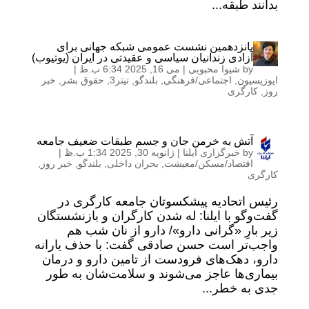
بدانند طبقه...
پانزدهمین نشست عمومی شبکه جهانی برای
آزادی زندانیان سیاسی و عقیدتی در ایران (یوتیوب)
by
شیوا محبوبی
|
می 16, 2025 6:34 ب.ظ
|
اپوزیسیون
,
اجتماعی/فرهنگی
,
بلندگو
,
تیتر3
,
حقوق بشر
,
خبر
روز
,
کارگری
آتش به خرمن جان و جسم طبقات ضعیف جامعه
by
خبرگزاری ایلنا
|
ژانویه 30, 2025 1:34 ب.ظ
|
اقتصاد/مسکن/معیشت
,
بحران داخلی
,
بلندگو
,
خبر روز
,
کارگری
رئیس اتحادیه پیشکسوتان جامعه کارگری در
گفت‌وگو با ایلنا: له شدن کارگران و بازنشستگان
زیر بارِ «گرانی دارو»/ دارو از نان شب هم
واجب‌تر است حسن صادقی گفت: با حذف یارانه
دارو، دهک‌های فرودست از تامین دارو و درمان
بیماری‌ها عاجز می‌شوند و سلامت‌شان به طور
جدی به خطر...