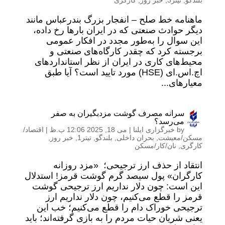
بلندگو
,
تیتر3
,
خبر روز
,
کارگری
ماهنامه خط صلح – انفجار بزرگ بندرعباس مانند
دیگر حوادث صنعتی که در ایران بارها رخ داده،
این سوال را به‌طور مجدد در افکار عمومی
برجسته کرد که چقدر کارگاه‌های صنعتی و
محیط‌های کاری در ایران از نظر استانداردهای
اچ.اس.ای (HSE) مورد تایید است؟ آیا طبق
معیارهای...
سرانه مصرف گوشت مزدبگیران به صفر
می‌رسد؟
by
خبرگزاری ایلنا
|
می 18, 2025 12:06 ب.ظ
|
اقتصاد/
مسکن/معیشت
,
بحران داخلی
,
بلندگو
,
تیتر1
,
خبر روز
,
کارگری
,
نان/کار/مسکن
انتقاد از حذف ارز ترجیحی؛ «مزد روزانه
کارگران» پول سیصد گرم گوشت قرمز! استدلال
این است: چون دلار نداریم ارز ترجیحی گوشت
قرمز را قطع می‌کنیم، چون دلار نداریم ارز
ترجیحی خوراک دام را قطع می‌کنیم؛ خب این
یعنی شریان حیات مردم را به بازی گرفته‌اند؛ باید