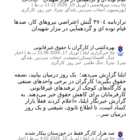
by
زینت میرهاشمی
|
آوریل 19, 2026 11:11 ب.ظ
|
اپوزیسیون
,
انتخاب سردبیر
,
بلندگو
,
تیتر4
,
خبر روز
,
کارگری
ترازنامه ٣٧٠٤ كُنش اعتراضي نيروهاي كار، صدها
قيام توده اي و گردهمآيي در مزار شهيدان
بهره‌کشی از کارگران با حقوق غیرقانونی
by
خبرگزاری ایلنا
|
آوریل 17, 2026 11:06 ب.ظ
|
اخبار
جنگ
,
اقتصاد/مسکن/معیشت
,
انتخاب سردبیر
,
بلندگو
,
تیتر1
,
تیتر5
,
جنگ طلبی
,
خبر روز
,
کارگری
ایلنا گزارش می‌دهد؛ یک روز درمیان بیایید، نصفه
حقوق بگیرید! کارگران در برخی واحدهای صنفی
و کارگاه‌های کوچک از ترفندهای غیرقانونی
کارفرمایان برای کاهش حقوق خبر می‌دهند. به
گزارش خبرنگار ایلنا، «اعلام کردند فعلاً بازار
کساد است، تا اطلاع ثانوی، شیفتی و یک روز
درمیان سر...
صد هزار کارگر فقط در خوزستان بیکار شدند
by
خبرگزاری ایلنا
|
آوریل 15, 2026 4:02 ب.ظ
|
اخبار