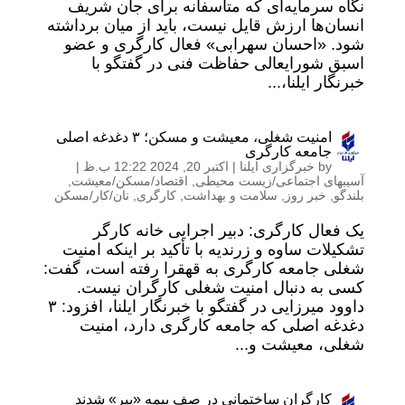
نگاه سرمایه‌ای که متاسفانه برای جان شریف
انسان‌ها ارزش قایل نیست، باید از میان برداشته
شود. «احسان سهرابی» فعال کارگری و عضو
اسبق شورایعالی حفاظت فنی در گفتگو با
خبرنگار ایلنا،...
امنیت شغلی، معیشت و مسکن؛ ۳ دغدغه اصلی
جامعه کارگری
by
خبرگزاری ایلنا
|
اکتبر 20, 2024 12:22 ب.ظ
|
آسیبهای اجتماعی/زیست محیطی
,
اقتصاد/مسکن/معیشت
,
بلندگو
,
خبر روز
,
سلامت و بهداشت
,
کارگری
,
نان/کار/مسکن
یک فعال کارگری: دبیر اجرایی خانه کارگر
تشکیلات ساوه و زرندیه با تأکید بر اینکه امنیت
شغلی جامعه کارگری به قهقرا رفته است، گفت:
کسی به دنبال امنیت شغلی کارگران نیست.
داوود میرزایی در گفتگو با خبرنگار ایلنا، افزود: ۳
دغدغه اصلی که جامعه کارگری دارد، امنیت
شغلی، معیشت و...
کارگران ساختمانی در صف بیمه «پیر» شدند