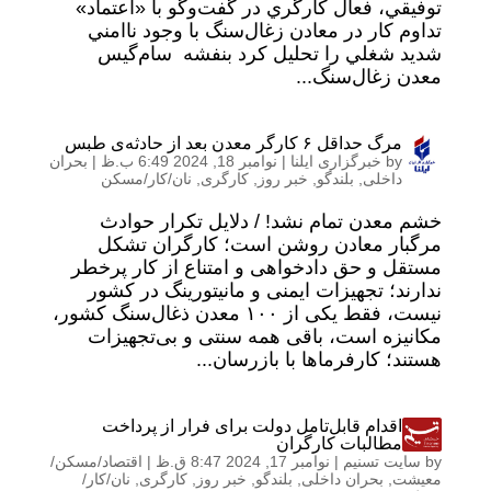
توفيقي، فعال كارگري در گفت‌وگو با «اعتماد»
تداوم كار در معادن زغال‌سنگ با وجود ناامني
شديد شغلي را تحليل كرد بنفشه سام‌گيس
معدن زغال‌سنگ...
مرگ حداقل ۶ کارگر معدن بعد از حادثه‌ی طبس
by
خبرگزاری ایلنا
|
نوامبر 18, 2024 6:49 ب.ظ
|
بحران
داخلی
,
بلندگو
,
خبر روز
,
کارگری
,
نان/کار/مسکن
خشم معدن تمام نشد! / دلایل تکرار حوادث
مرگبار معادن روشن است؛ کارگران تشکل
مستقل و حق دادخواهی و امتناع از کار پرخطر
ندارند؛ تجهیزات ایمنی و مانیتورینگ در کشور
نیست، فقط یکی از ۱۰۰ معدن ذغال‌سنگ کشور،
مکانیزه است، باقی همه سنتی و بی‌تجهیزات
هستند؛ کارفرماها با بازرسان...
اقدام قابل‌تامل دولت برای فرار از پرداخت
مطالبات کارگران
by
سایت تسنیم
|
نوامبر 17, 2024 8:47 ق.ظ
|
اقتصاد/مسکن/
معیشت
,
بحران داخلی
,
بلندگو
,
خبر روز
,
کارگری
,
نان/کار/