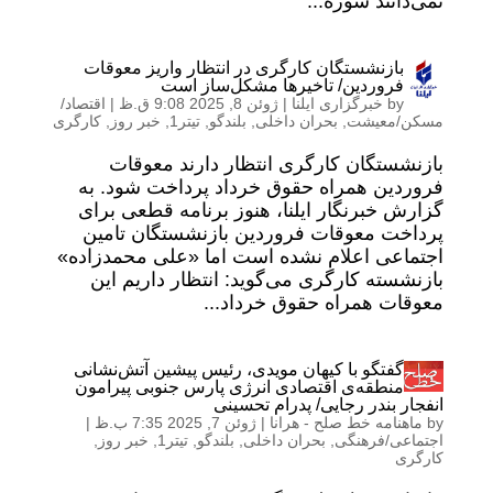
نمی‌دانند سوژه...
بازنشستگان کارگری در انتظار واریز معوقات
فروردین/ تاخیرها مشکل‌ساز است
by
خبرگزاری ایلنا
|
ژوئن 8, 2025 9:08 ق.ظ
|
اقتصاد/
مسکن/معیشت
,
بحران داخلی
,
بلندگو
,
تیتر1
,
خبر روز
,
کارگری
بازنشستگان کارگری انتظار دارند معوقات
فروردین همراه حقوق خرداد پرداخت شود. به
گزارش خبرنگار ایلنا، هنوز برنامه قطعی برای
پرداخت معوقات فروردین بازنشستگان تامین
اجتماعی اعلام نشده است اما «علی محمدزاده»
بازنشسته کارگری می‌گوید: انتظار داریم این
معوقات همراه حقوق خرداد...
گفتگو با کیهان مویدی، رئیس پیشین آتش‌نشانی
منطقه‌ی اقتصادی انرژی پارس جنوبی پیرامون
انفجار بندر رجایی/ پدرام تحسینی
by
ماهنامه خط صلح - هرانا
|
ژوئن 7, 2025 7:35 ب.ظ
|
اجتماعی/فرهنگی
,
بحران داخلی
,
بلندگو
,
تیتر1
,
خبر روز
,
کارگری