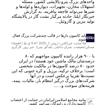
واحدهای بزرگ پترو-پالایشی کشور، مسئله
استهلاک مخازن، تجهیزات، دیواره‌ها و لوله‌ها و
شیرها می‌تواند فاجعه بیافریند. به گزارش
خبرنگار ایلنا، حادثه مرگبار نشت گاز در پالایشگاه
تولید بنزین و گازوئیل...
باید کامیون دارها در قالب چندشرکت بزرگ فعال
شوند
by
سایت خبرآنلاین
|
ژوئن 1, 2025 9:47 ق.ظ
|
اقتصاد/
مسکن/معیشت
,
بحران داخلی
,
بلندگو
,
تیتر1
,
خبر روز
,
کارگری
با ۹۰۰ هزار راننده کامیون مواجهیم که۸۰
درصدشان مالک ماشین خود هستند/ در ایران
حدود ۸۰ درصد کامیون‌ها در مالکیت شخصی
است؛ برخلاف ترکیه، برزیل و کره جنوبی که این
نسبت‌ها تقریبا برعکس است و در آنها
شرکت‌های بزرگ درگیر انتظام بار، مالیات، بیمه،
هزینه‌های سوخت و…...
بیانیه مجامع اسلامی ایرانیان در حمایت از اعتصاب
کامیون‌داران و رانندگان سراسر کشور