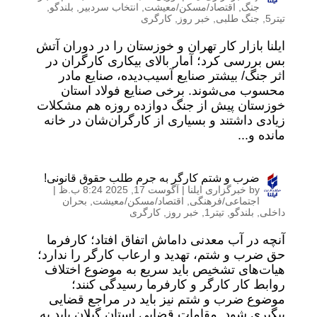
جنگ
,
اقتصاد/مسکن/معیشت
,
انتخاب سردبیر
,
بلندگو
,
تیتر5
,
جنگ طلبی
,
خبر روز
,
کارگری
ایلنا بازار کار تهران و خوزستان را در دوران آتش
بس بررسی کرد؛ آمار بالای بیکاری کارگران در
اثر جنگ/ بیشتر صنایع آسیب‌دیده، صنایع مادر
محسوب می‌شوند. برخی صنایع فولاد استان
خوزستان پیش از جنگ دوازده روزه هم مشکلات
زیادی داشتند و بسیاری از کارگران‌شان در خانه
مانده و...
ضرب و شتم کارگر به جرم طلب حقوق قانونی!
by
خبرگزاری ایلنا
|
آگوست 17, 2025 8:24 ب.ظ
|
اجتماعی/فرهنگی
,
اقتصاد/مسکن/معیشت
,
بحران
داخلی
,
بلندگو
,
تیتر1
,
خبر روز
,
کارگری
آنچه در آب معدنی داماش اتفاق افتاد؛ کارفرما
حق ضرب و شتم، تهدید و ارعاب کارگر را ندارد؛
هیات‌های تشخیص باید سریع به موضوع اختلاف
روابط کار کارگر و کارفرما رسیدگی کنند؛
موضوع ضرب و شتم نیز باید در مراجع قضایی
پیگیری شود. مقامات قضایی استان گیلان باید به