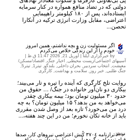
پی بی‌تفاوتی کارفرما و سکوت معنادار نهادهای
دولتی که در تضاد منافع همواره در کنار سرمایه
ایستاده‌اند، پس از ۱۸۰ کیلومتر راهپیمایی
اعتراضی، مقابل وزارت انرژی ترکیه در آنکارا
تحصن...
اگر مسئولیت زن و بچه نداشتم، همین امروز
خودم را از این زندگی خلاص می‌کردم
by
خبرگزاری ایلنا
|
آوریل 21, 2026 11:47 ق.ظ
|
آسیبهای اجتماعی/زیست محیطی
,
اخبار جنگ
,
اقتصاد/مسکن/
معیشت
,
انتخاب سردبیر
,
بحران داخلی
,
بلندگو
,
تیتر1
,
تیتر5
,
جنگ طلبی
,
خبر روز
,
سلامت و بهداشت
,
کارگری
روایت تلخ کارگری که آینده را تیره و تار می‌بیند؛
بیکاری دو نان‌آور خانواده در جنگ/ … حقوق من
حدود ۳۰ میلیون تومان بود؛ بیمه بیکاری چقدر
می‌خواهد به من بدهد؟ ۱۵ میلیون تومان؟ به چه
درد من می‌خورد؟ تازه بعد از وصل شدن مقرری
باید از خانه تکان نخورم؛ من در این چند هفته،...
ترازنامه ٣٧٠٤ كُنش اعتراضي نيروهاي كار، صدها
قيام توده اي و گردهمآيي در مزار شهيدان – پ.د.اف