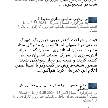
شب در گفت‌وگویی...
بی توجهی به ایمن سازی محیط کار
by
خبرگزاری ایسنا
|
اکتبر 15, 2024 9:56 ب.ظ
|
اقتصاد/مسکن/معیشت
,
بلندگو
,
خبر روز
,
کارگری
,
نان/کار/
مسکن
فوت و جراحت ۹ نفر درپی حریق یک شهرک
صنعتی در اصفهان ایسنا/اصفهان مدیرکل ستاد
مدیریت بحران استانداری اصفهان گفت: براثر
آتش‌سوزی در شهرک صنعتی اصفهان دو نفر
کشته کردند و هفت نفر دچار سوختگی شدند.
منصور شیشه‌فروش در گفت‌وگو با ایسنا ضمن
اعلام این خبر بیان کرد: هم‌اکنون...
معدن طبس – ترفند دولت ریا و ریخت و پاش
سخنگو
by
خبرگزاری ایسنا
|
اکتبر 15, 2024 9:35 ق.ظ
|
اقتصاد/
مسکن/معیشت
,
بحران داخلی
,
بلندگو
,
خبر روز
,
کارگری
,
نان/
کار/مسکن