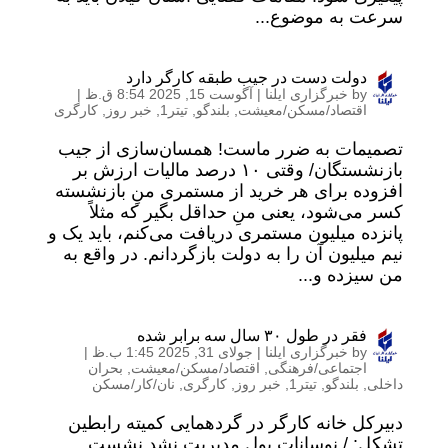
سرعت به موضوع...
دولت دست در جیب طبقه کارگر دارد
by
خبرگزاری ایلنا
|
آگوست 15, 2025 8:54 ق.ظ
|
اقتصاد/مسکن/معیشت
,
بلندگو
,
تیتر1
,
خبر روز
,
کارگری
تصمیمات به ضرر ماست! همسان‌سازی از جیب
بازنشستگان/ وقتی ۱۰ درصد مالیات ارزش بر
افزوده برای هر خرید از مستمری منِ بازنشسته
کسر می‌شود، یعنی منِ حداقل بگیر که مثلاً
پانزده میلیون مستمری دریافت می‌کنم، باید یک و
نیم میلیون آن را به دولت بازگردانم. در واقع به
من سیزده و...
فقر در طول ۳۰ سال سه برابر شده
by
خبرگزاری ایلنا
|
جولای 31, 2025 1:45 ب.ظ
|
اجتماعی/فرهنگی
,
اقتصاد/مسکن/معیشت
,
بحران
داخلی
,
بلندگو
,
تیتر1
,
خبر روز
,
کارگری
,
نان/کار/مسکن
دبیرکل خانه کارگر در گردهمایی کمیته رابطین
تشکل: / نوسانات پول مدیریت نشد نشست