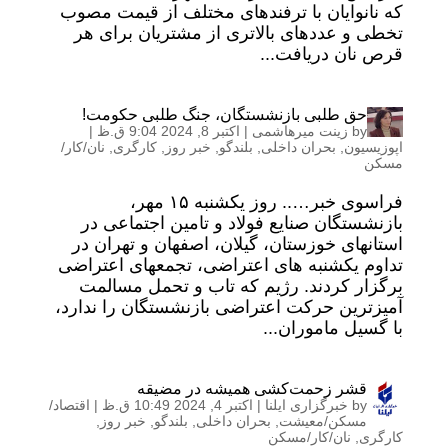
که نانوایان با ترفند‌های مختلف از قیمت مصوب
تخطی و عدد‌های بالاتری از مشتریان برای هر
قرص نان دریافت...
حق طلبی بازنشستگان، جنگ طلبی حکومت!
by
زینت میرهاشمی
|
اکتبر 8, 2024 9:04 ق.ظ
|
اپوزیسیون
,
بحران داخلی
,
بلندگو
,
خبر روز
,
کارگری
,
نان/کار/
مسکن
فراسوی خبر….. روز یکشنبه ۱۵ مهر،
بازنشستگان صنایع فولاد و تامین اجتماعی در
استانهای خوزستان، گیلان، اصفهان و تهران در
تداوم یکشنبه های اعتراضی، تجمعهای اعتراضی
برگزار کردند. رژیم که تاب و تحمل مسالمت
آمیزترین حرکت اعتراضی بازنشستگان را ندارد،
با گسیل ماموران...
قشر زحمت‌کشی همیشه در مضیقه
by
خبرگزاری ایلنا
|
اکتبر 4, 2024 10:49 ق.ظ
|
اقتصاد/
مسکن/معیشت
,
بحران داخلی
,
بلندگو
,
خبر روز
,
کارگری
,
نان/کار/مسکن