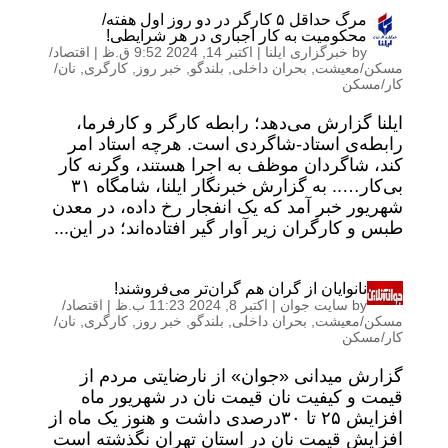
مرگ حداقل ۵ کارگر در دو روز اول هفته/
محکومیت به کار اجباری در هر شرایطی!
by
خبرگزاری ایلنا
|
اکتبر 14, 2024 9:52 ق.ظ
|
اقتصاد/
مسکن/معیشت
,
بحران داخلی
,
بلندگو
,
خبر روز
,
کارگری
,
نان/
کار/مسکن
ایلنا گزارش می‌دهد؛ رابطه کارگر و کارفرما،
رابطه‌ی استاد-شاگردی‌ است. هرچه استاد امر
کند، شاگردان موظف به اجرا هستند، وگرنه کار
بی‌کار….. به گزارش خبرنگار ایلنا، شامگاه ۳۱
شهریور خبر آمد که یک انفجار رخ داده، در معدن
طبس و کارگران زیر آوار گیر افتاده‌اند؛ در این...
نانوایان از گران هم گران‌تر می‌فروشند!
by
سایت جوان
|
اکتبر 8, 2024 11:23 ب.ظ
|
اقتصاد/
مسکن/معیشت
,
بحران داخلی
,
بلندگو
,
خبر روز
,
کارگری
,
نان/
کار/مسکن
گزارش میدانی «جوان» از نارضایتی مردم از
قیمت و کیفیت نان قیمت نان در شهریور ماه
افزایش ۲۵ تا ۳۰‌درصدی داشت و هنوز یک ماه از
افزایش قیمت نان در استان تهران نگذشته است