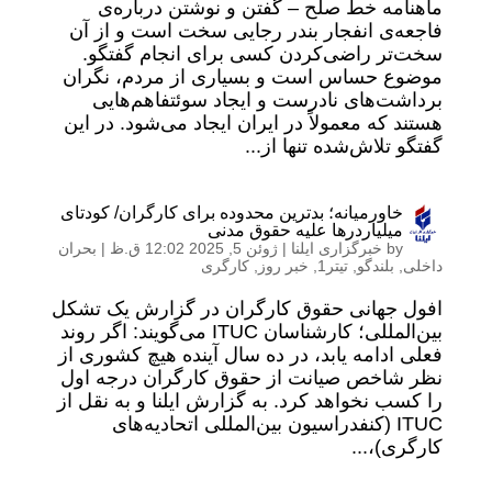
ماهنامه خط صلح – گفتن و نوشتن درباره‌ی
فاجعه‌ی انفجار بندر رجایی سخت است و از آن
سخت‌تر راضی‌کردن کسی برای انجام گفتگو.
موضوع حساس است و بسیاری از مردم، نگران
برداشت‌های نادرست و ایجاد سوئتفاهم‌هایی
هستند که معمولاً در ایران ایجاد می‌شود. در این
گفتگو تلاش‌شده تنها از...
خاورمیانه؛ بدترین محدوده برای کارگران/ کودتای
میلیاردرها علیه حقوق مدنی
by
خبرگزاری ایلنا
|
ژوئن 5, 2025 12:02 ق.ظ
|
بحران
داخلی
,
بلندگو
,
تیتر1
,
خبر روز
,
کارگری
افول جهانی حقوق کارگران در گزارش یک تشکل
بین‌المللی؛ کارشناسان ITUC می‌گویند: اگر روند
فعلی ادامه یابد، در ده سال آینده هیچ کشوری از
نظر شاخص صیانت از حقوق کارگران درجه اول
را کسب نخواهد کرد. به گزارش ایلنا و به نقل از
ITUC (کنفدراسیون بین‌المللی اتحادیه‌های
کارگری)،...