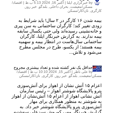
by
خبرگزاری ایلنا
|
اکتبر 16, 2024 5:13 ب.ظ
|
اقتصاد/
مسکن/معیشت
,
بحران داخلی
,
بلندگو
,
خبر روز
,
کارگری
,
نان/کار/مسکن
بیمه شدن ۱۶ کارگر در ۲ سال! باید شرایط به
زودی تغییر کند؛ کارگران ساختمانی به سن پیری
و خانه‌نشینی رسیده‌اند ولی حتی یکسال سابقه
بیمه ندارند. به گزارش خبرنگار ایلنا، کارگران
ساختمانی سال‌هاست در انتظار بیمه و سهمیه
بیمه هستند؛ از یکسو، طرح در مجلس مطرح
می‌شود و تلاش...
حداقل یک نفر کشته شده و تعداد بیشتری مجروح
by
علی ناظر
|
اکتبر 15, 2024 10:10 ب.ظ
|
اقتصاد/
مسکن/معیشت
,
بلندگو
,
خبر روز
,
کارگری
,
نان/کار/مسکن
اعزام ۱۵ آتش نشان از اهواز برای آتش‌سوزی
پترو پالایشگاه شوشتر اهواز – رئیس سازمان
آتش نشانی اهواز از اعزام ۱۵ آتش‌نشان از اهواز
به شوشتر به منظور همکاری برای مهار
آتش‌سوزی پترو پالایشگاه شوشتر خبر داد. به
گزارش خبرنگار مهر، کوروش سبزعلی سه‌شنبه