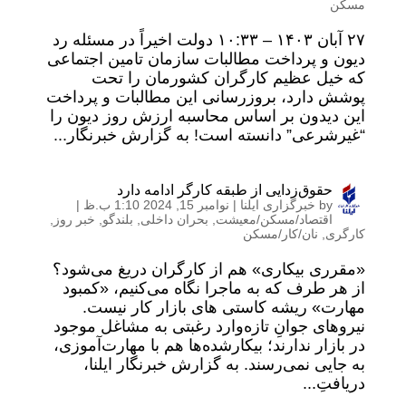
مسکن
۲۷ آبان ۱۴۰۳ – ۱۰:۳۳ دولت اخیراً در مسئله رد
دیون و پرداخت مطالبات سازمان تامین اجتماعی
که خیل عظیم کارگران کشورمان را تحت
پوشش دارد، بروزرسانی این مطالبات و پرداخت
این دیدون بر اساس محاسبه ارزش روز دیون را
“غیرشرعی” دانسته است! به گزارش خبرنگار...
حقوق‌زدایی از طبقه کارگر ادامه دارد
by
خبرگزاری ایلنا
|
نوامبر 15, 2024 1:10 ب.ظ
|
اقتصاد/مسکن/معیشت
,
بحران داخلی
,
بلندگو
,
خبر روز
,
کارگری
,
نان/کار/مسکن
«مقرری بیکاری» هم از کارگران دریغ می‌شود؟
از هر طرف که به ماجرا نگاه می‌کنیم، «کمبود
مهارت» ریشه کاستی های بازار کار نیست.
نیروهای جوانِ تازه‌وارد رغبتی به مشاغل موجود
در بازار ندارند؛ بیکارشده‌ها هم با مهارت‌آموزی،
به جایی نمی‌رسند. به گزارش خبرنگار ایلنا،
دریافتِ...