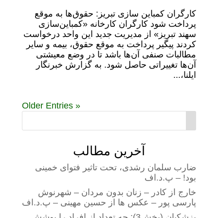
کارگران کمباین سازی تبریز: حقوق‌ها به موقع
پرداخت شود کارگران کارخانه «کمباین‌سازی
سهند تبریز» از مدیریت جدید این واحد درخواست
کردند پیگیر پرداخت به موقع حقوق، بیمه و سایر
مطالبات صنفی آن‌ها باشد تا در وضع معیشتی
آن‌ها تغییراتی حاصل شود. به گزارش خبرنگار
ایلنا،...
« Older Entries
آخرین مطالب
ضارب سلمان رشدی، تحت تاثیر فتوای خمینی
بود! – پ.د.اف
خارج از کادر – زنان بدون مردان – شهرنوش
پارسی پور – عکس ها از حسین مهینی – پ.د.اف
پزشکیان (بخش3): چه تعداد از افراد را پوشش