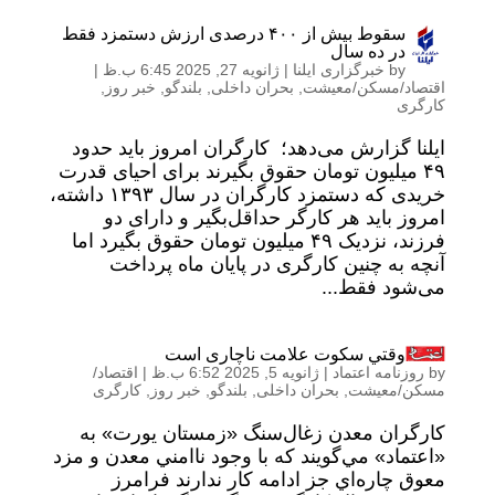
سقوط بیش از ۴۰۰ درصدی ارزش دستمزد فقط
در ده سال
by
خبرگزاری ایلنا
|
ژانویه 27, 2025 6:45 ب.ظ
|
اقتصاد/مسکن/معیشت
,
بحران داخلی
,
بلندگو
,
خبر روز
,
کارگری
ایلنا گزارش می‌دهد؛ کارگران امروز باید حدود
۴۹ میلیون تومان حقوق بگیرند برای احیای قدرت
خریدی که دستمزد کارگران در سال ۱۳۹۳ داشته،
امروز باید هر کارگر حداقل‌بگیر و دارای دو
فرزند، نزدیک ۴۹ میلیون تومان حقوق بگیرد اما
آنچه به چنین کارگری در پایان ماه پرداخت
می‌شود فقط...
وقتي سكوت علامت ناچاری است
by
روزنامه اعتماد
|
ژانویه 5, 2025 6:52 ب.ظ
|
اقتصاد/
مسکن/معیشت
,
بحران داخلی
,
بلندگو
,
خبر روز
,
کارگری
كارگران معدن زغال‌سنگ «زمستان يورت» به
«اعتماد» مي‌گويند كه با وجود ناامني معدن و مزد
معوق چاره‌اي جز ادامه كار ندارند فرامرز