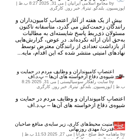
by
مجامع اسلامی ایرانیان
|
می 31, 2025 8:27 ب.ظ
|
اپوزیسیون
,
بلندگو
,
تیتر4
,
خبر روز
,
کارگری
بیش از یک هفته از آغاز اعتصاب کامیون‌داران و
رانندگان زحمت‌کش می گذرد، متأسفانه تاکنون
مسئولان ذی‌ربط پاسخ شایسته‌ای به مطالبات
به‌حق آنان ارائه نکرده‌اند. در عوض، گزارش‌هایی
از بازداشت تعدادی از رانندگان معترض توسط
نهادهای امنیتی منتشر شده که این اقدام، مایه...
اعتصابِ کامیونداران و وظایف مردم در حمایت و
شیوه‌ی دقاع ازخواسته های آن‌ها – پ.د.اف
by
سایت راهکار سوسیالیستی
|
می 31, 2025 8:25
ب.ظ
|
اپوزیسیون
,
بلندگو
,
تیتر4
,
خبر روز
,
کارگری
اعتصابِ کامیونداران و وظایف مردم در حمایت و
شیوه‌ی دقاع ازخواسته های آن‌ها – پ.د.اف
امنیت محیط‌های کاری، زیر سایه‌ی منافع صاحبان
قدرت/ مهدی روزبهانی
by
ماهنامه خط صلح - هرانا
|
می 27, 2025 11:53 ب.ظ
|