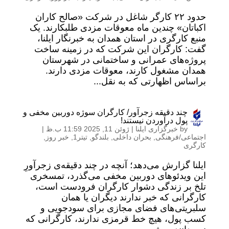
حدود ۲۲ کارگر شاغل در شرکت «صالح کاران
اکباتان» چندین ماه معوقات مزدی طلبکارند. یک
منبع کارگری در استان همدان به خبرنگار ایلنا،
گفت: کارگران این شرکت که در زمینه ساخت
پروژه‌های عمرانی و ساختمانی در شهرستان
همدان مشغول کارند، معوقات مزدی دارند.
براساس اظهارتی که به نقل...
چند دقیقه زجرآور/ کارگران سوژه دوربین مخفی و
پول درآوردن نیستند!
by
خبرگزاری ایلنا
|
ژوئن 11, 2025 11:59 ب.ظ
|
اجتماعی/فرهنگی
,
بحران داخلی
,
بلندگو
,
تیتر1
,
خبر روز
,
کارگری
ایلنا گزارش می‌دهد؛ آنچه در چند دقیقه‌ی زجرآورِ
این ویدئوهای دوربین مخفی می‌گذرد، تمسخری
تلخ بر زندگی دشوار کارگران فرودست است،
کارگرانی که خبر ندارند دیگران یا همان
سلبریتی‌های فضای مجازی برای سودجویی و
کسب پول، هیچ خط قرمزی ندارند، کارگرانی که