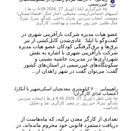
غیررسمی
by
خبرگزاری ایلنا
|
آوریل 27, 2026 4:58 ب.ظ
|
آسیبهای اجتماعی/زیست محیطی
,
اخبار جنگ
,
اقتصاد/مسکن/
معیشت
,
انتخاب سردبیر
,
بحران داخلی
,
بلندگو
,
تیتر1
,
تیتر5
,
جنگ طلبی
,
خبر روز
,
سلامت و بهداشت
,
کارگری
عضو هیات مدیره شرکت بازآفرینی شهری در
گفت‌وگو با ایلنا: عادی‌شدن کابل‌کشی از تیر
برق‌ها و برق‌گرفتگی کودکان عضو هیات مدیره
شرکت بازآفرینی شهری با اشاره به نقش
شهرداری‌ها در مدیریت حاشیه نشینی و
سکونتگاه‌های غیررسمی در استان‌های کشور
گفت: می‌توان گفت در شهر زاهدان از...
راهپیمایی ۲۰۰ کیلومتری معدنچیان اسکی‌شهیر تا آنکارا،
اعتصاب غذای کارگران!
by
علی ناظر
|
آوریل 27, 2026 8:45 ق.ظ
|
انتخاب سردبیر
,
بلندگو
,
تیتر4
,
خبر روز
,
در تبعید
,
کارگری
,
نقد و تحلیل
,
یادداشت
تعدادی از کارگر معدن ترکیه، که ماه‌هاست از
دریافت دستمزد قانونی خود محروم مانده‌اند، در