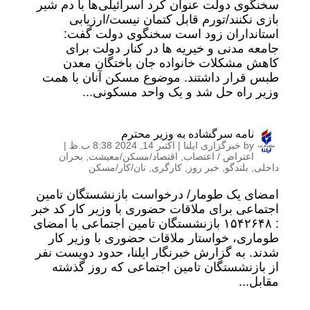
سخنگوی دولت عنوان کرد اسرائیلی‌ها با دم شیر
بازی نکنند/تورم قابل کتمان نیست/ارزیابی
استانداران زود است سخنگوی دولت گفت:
جامعه مدنی و خیریه ها در کنار دولت برای
کاهش مشکلات خانواده جان باختگان معدن
طبس قرار داشتند. موضوع مسکن آنان با همت
وزیر راه حل شد و یک واحد مسکونی...
نامه سرگشاده به وزیر محترم
by
خبرگزاری ایلنا
|
اکتبر 14, 2024 8:38 ب.ظ
|
اعتراض / اعتصاب
,
اقتصاد/مسکن/معیشت
,
بحران
داخلی
,
بلندگو
,
خبر روز
,
کارگری
,
نان/کار/مسکن
امضای یک طومار/ درخواست بازنشستگان تامین
اجتماعی برای ملاقات حضوری با وزیر کار کد خبر
: ۱۵۴۲۶۴۸ بازنشستگان تامین اجتماعی با امضای
طوماری، خواستار ملاقات حضوری با وزیر کار
شدند. به گزارش خبرنگار ایلنا، حدود دویست نفر
از بازنشستگان تامین اجتماعی که روز گذشته
مقابل...