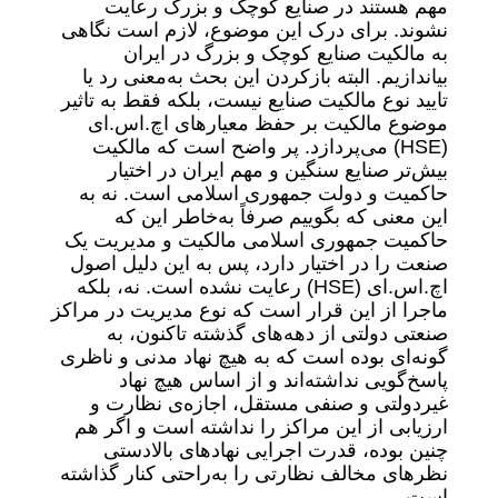
مهم هستند در صنایع کوچک و بزرگ رعایت
نشوند. برای درک این موضوع، لازم است نگاهی
به مالکیت صنایع کوچک و بزرگ در ایران
بیاندازیم. البته بازکردن این بحث به‌معنی رد یا
تایید نوع مالکیت صنایع نیست، بلکه فقط به تاثیر
موضوع مالکیت بر حفظ معیارهای اچ.اس.ای
(HSE) می‌پردازد. پر واضح است که مالکیت
بیش‌تر صنایع سنگین و مهم ایران در اختیار
حاکمیت و دولت جمهوری اسلامی است. نه به
این معنی که بگوییم صرفاً به‌خاطر این که
حاکمیت جمهوری اسلامی مالکیت و مدیریت یک
صنعت را در اختیار دارد، پس به این دلیل اصول
اچ.اس.ای (HSE) رعایت نشده است. نه، بلکه
ماجرا از این قرار است که نوع مدیریت در مراکز
صنعتی دولتی از دهه‌‌های گذشته تاکنون، به
گونه‌ای بوده است که به هیچ نهاد مدنی و ناظری
پاسخ‌گویی نداشته‌اند و از اساس هیچ نهاد
غیردولتی و صنفی مستقل، اجازه‌ی نظارت و
ارزیابی از این مراکز را نداشته است و اگر هم
چنین بوده، قدرت اجرایی نهادهای بالادستی
نظرهای مخالف نظارتی را به‌راحتی کنار گذاشته
است.