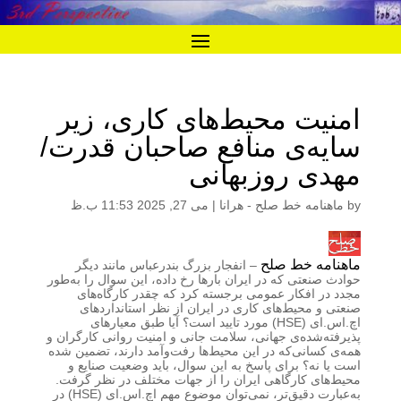
امنیت محیط‌های کاری، زیر
سایه‌ی منافع صاحبان قدرت/
مهدی روزبهانی
by
ماهنامه خط صلح - هرانا
|
می 27, 2025 11:53 ب.ظ
ماهنامه خط صلح
– انفجار بزرگ بندرعباس مانند دیگر
حوادث صنعتی که در ایران بارها رخ داده، این سوال را به‌طور
مجدد در افکار عمومی برجسته کرد که چقدر کارگاه‌های
صنعتی و محیط‌های کاری در ایران از نظر استانداردهای
اچ.اس.ای (HSE) مورد تایید است؟ آیا طبق معیارهای
پذیرفته‌شده‌ی جهانی، سلامت جانی و امنیت روانی کارگران و
همه‌ی کسانی‌که در این محیط‌ها رفت‌و‌آمد دارند، تضمین شده
است یا نه؟ برای پاسخ به این سوال، باید وضعیت صنایع و
محیط‌های کارگاهی ایران را از جهات مختلف در نظر گرفت.
به‌عبارت دقیق‌تر، نمی‌توان موضوع مهم اچ.اس.ای (HSE) در