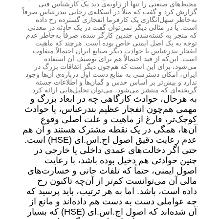
محیط‌های صنعتی را تنها از زاویه‌ی دید یک کارشناس فنی
گزارش کرد و گفت که مثلاً در اسکله‌ی رجایی بندرعباس صرفاً
به‌خاطر سهل‌انگاری یک کارفرما انفجاری گسترده رخ داده
است. یا در مثالی دیگر نمی‌توان گفت در یک حادثه در معدنی
که منجر به کشته‌شدن چندین کارگر شده، صرفاً به‌خاطر عدم
توجه به یک اصل ایمنی خاص بوده است. هرچند که ماهیت
انفجار بندرعباس با حوادث دیگر صنایع ایران احتمالاً متفاوت
است. این‌که از قید احتمالاً هم برای توصیف آن استفاده
می‌شود، برای این است که هم‌چون دیگر اتفاقات بزرگ در
ایران، امکان دسترسی به منابع دست اول درباره‌ی آن‌ها وجود
ندارد و بیش‌تر بر اساس حدس و گمان‌ها و اطلاعات جسته
گریخته‌ای که منتشر می‌شود، می‌توان تحلیل‌هایی ارائه کرد.
به هرحال، حوادث کارگاهی چه در ابعاد بزرگ و
مهمی هم‌چون انفجار عظیم بندرعباس، یا حوادث
کوچک‌تر، فارغ از ماهیت‌ و علت اصلی وقوع
آن‌ها، همگی در یک نقطه مشترک هستند و آن هم
عدم رعایت دقیق اصول اچ.اس.ای (HSE) است.
حتی اگر دخالت‌های عمدی داخلی یا خارجی در
چنین حوادثی هم دخیل بوده باشد، با رعایت
اصول ایمنی، حتماً که تلفات جانی و خسارت‌های
مالی آن می‌توانست کم‌تر از آن‌چه تاکنون رخ
داده است، باشد. اما به هر ترتیب، باید پرسید که
چه عواملی دست به دست هم داده‌اند و مانع از
آن شده‌اند که اصول اچ.اس.ای (HSE) که بسیار