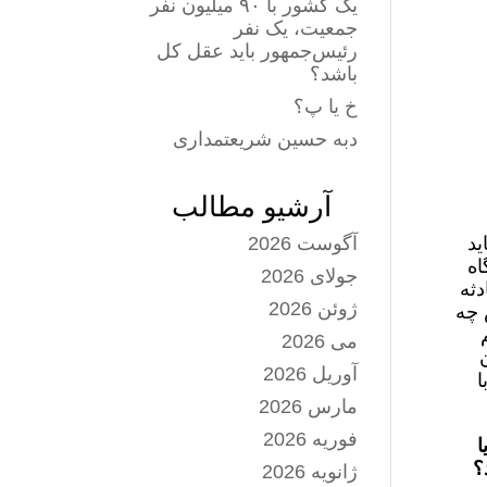
یک کشور با ۹۰ میلیون نفر
جمعیت، یک نفر
رئیس‌جمهور باید عقل کل
باشد؟
خ یا پ؟
دبه حسین شریعتمداری
آرشیو مطالب
ید
آگوست 2026
اه
جولای 2026
دثه
ژوئن 2026
 چه
می 2026
ن
آوریل 2026
ا
مارس 2026
فوریه 2026
ا
؟
ژانویه 2026