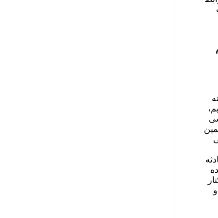
ه
م،
سی
مین
ی
دثه
ده
ار
و