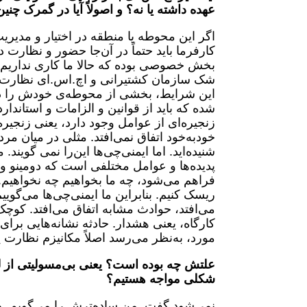
عهده داشته یا نه؟ و اصولاً آیا در گمرک چ
اگر این محوطه یا منطقه در اختیار و مدیری
کارفرما باید حتماً در آن‌جا حضور و نظارت د
بخش خصوصی بوده که حالا ما کاری نداریم و
شک سازمان کشتیرانی و اچ.اس.ای نظارت و و
این شرایط، بخشی از محوطه‌ی خودش را د
شده که باید از قوانین و الزامات و استاندار
زنجیره‌ای از عوامل وجود دارد، یعنی زنجیر
خودبه‌خود اتفاق نمی‌افتد. مثلی در میان مر
شنیده‌اید. اما ایمنی‌چی‌ها این‌را نمی گویند.
پدیده‌ها و عوامل مختلفی است که دومینو وار
فراهم می‌شود، چه ما بخواهیم چه نخواهیم. ت
ریسک کنیم. بنابراین ما ایمنی‌چی‌ها می‌گویی
می‌افتد، حوادث مشابه اتفاق می‌افتد. کوچک
کارگاه، یعنی هشدار. حادثه نشانه‌هایی برای 
مورد، به‌نظر می‌رسد اصلاً مکانیزم نظار
علتش چه بوده است؟ یعنی بی‌مسولیتی از لحا
شکلی مواجه هستیم؟
نمی‌شود گفت. من ساده‌ترش را می‌گویم. هر