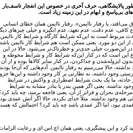
طور پالایشگاهی، حرف آخری در خصوص این انفجار تاسف‌بار
 بی‌پاسخ و ابهام در این زمینه زیاد است.
ق می‌افتد، یا رفتار ناایمن». رفتار ناایمن همان خطای انسانی
کافی، عدم دقت، عدم تعهد، عدم انگیزه و خیلی چیزهای دیگ
دث مربوط است به این‌که شرایط کارگاه و شرایط کار ناایمن
 از این دو مورد. یعنی ممکن است هم شرایط کار ناایمن باشد
 در این‌صورت خیلی جدی‌تر و خطرناک‌تر می‌شود. حالا در این
 این است که در کنار این‌که شرایط کار و شرایط محوطه و
ن ایزوله‌شدن و جداکردن، در کنار سایر کالاها بوده و از آن
شته، حالا می‌رسیم به رفتار ناایمن. آدم‌هایی که آن‌جا بودند
رستی وجود داشته، نه نظارتی بر کار وجود داشته و این‌ها جزو
 از حادثه، ما یک بحث شرایط اضطراری و واکنش در شرایط
د نداشته. یعنی اگر همین بندر یا بنادر مشابه به شرایط
حله‌ی بحران و فراتر از آن، یعنی فاجعه برسد، چه باید کرد؟
 هم وجود نداشته. مثلاً خدای نکرده، حالا اگر آتش عمدی بود،
که عمدی نبود، اما اگر عمدی باشد چه باید کرد؟ احتمالش که هست
اید کرد و این پیشگیری، یعنی همان اچ.اس.ای و رعایت الزامات