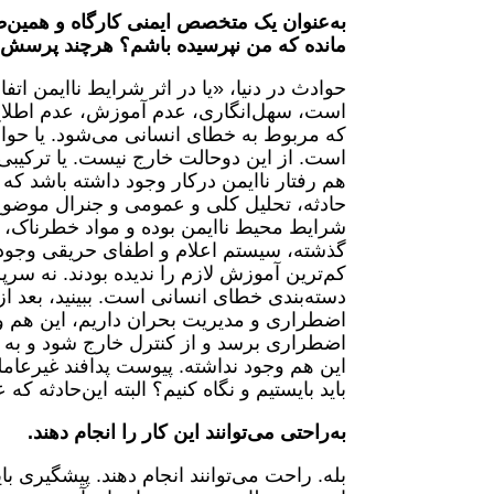
به‌عنوان یک متخصص ایمنی کارگاه و همین‌
مانده که من نپرسیده باشم؟ هرچند پرسش‌های
حوادث در دنیا، «یا در اثر شرایط ناایمن اتفا
است، سهل‌انگاری، عدم آموزش، عدم اطلاع 
که مربوط به خطای انسانی می‌شود. یا حوا
است. از این دوحالت خارج نیست. یا ترکیبی
هم رفتار ناایمن درکار وجود داشته باشد که
حادثه، تحلیل کلی و عمومی و جنرال موضوع
شرایط محیط ناایمن بوده و مواد خطرناک، بدو
گذشته، سیستم اعلام و اطفای حریقی وجود ندا
کم‌ترین آموزش لازم را ندیده بودند. نه سرپ
دسته‌بندی خطای انسانی است. ببینید، بعد
اضطراری و مدیریت بحران داریم، این هم وجو
اضطراری برسد و از کنترل خارج شود و به مر
این هم وجود نداشته. پیوست پدافند غیرعاملی
باید بایستیم و نگاه کنیم؟ البته این‌حادثه 
به‌راحتی می‌توانند این کار را انجام دهند.
بله. راحت می‌توانند انجام دهند. پیشگیری ب