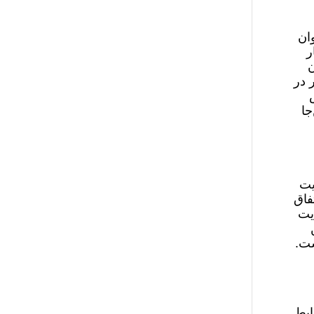
ان
ر
ن
 در
جا
یت
فاق
یت
ست.
ابط