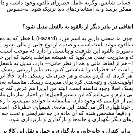
م به حساب شانس، وگرنه عامل خطرزای بالقوه وجود داشته و دار
قل ممکن برسد و به استانداردهای دنیا نزدیک شود، به‌خصوص
قی در بنادر دیگر از بالقوه به بالفعل تبدیل شود؟
هر لحظه و هر آن می‌تواند این اتفاق بیافتد. چون ما مبحثی داریم به اسم هزِرد (Hazard) یا
القوه بتواند باعث آسیب و صدمه از نوع جانی و مالی بشود.
ه‌صورت بالقوه این ظرفیت و پتانسیل را دارد که موجب آسیب 
 و مدیریت ایمنی می‌گوید که همیشه مواظب باشید که این 
–هم از لحاظ مالی و هم از نظر جانی— دارد، تبدیل به بالفعل
این است که خطرات را شناسایی کنیم، بعد بیایم ارزیابی ریسک
هر گردی که گردو نیست و هر چیزی یک ریسکی دارد. حالا این
اولویت‌بندی و رتبه‌بندی کرد برای مدیریت ریسک. متاسفانه به‌
ک اصلاً وجود نداشته است. البته من این‌را هم عرض کنم چ
یی دارم و می‌دانم که این دستورالعمل‌ها در اختیار سازمان بناد
ی از قوانینی که وجود دارد، متاسفانه یا خوانده نمی‌شود یا رع
در خوداظهاری اگر می‌گفتند این ماده‌ی شیمیایی خطرناکی است
رد و دقیقاً مشخص شده که آن ماده در چه شرایطی و تحت چه
رهای دیگر نگهداری و جابه‌جا و بارگذاری و باربرداری شود.
 برابر کنترل و جابه‌جایی و بارگذاری و حمل و نقل این کالا بر