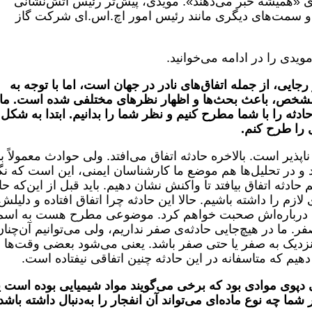
دی «همیشه خبر می‌دهند». مویدی، پیش‌تر رئیس آتش‌نشانی
 و سمت‌های دیگری مانند رئیس امور اچ.اس.ای شرکت گاز
دی را در ادامه می‌خوانید.
رجایی، از جمله اتفاق‌های نادر در جهان است، اما با توجه به
 مشخص، باعث بحث‌ها و اظهار نظرهای مختلفی شده است. ما
ادثه را با شما مطرح کنیم و نظر شما را بدانیم. ابتدا به شکل
 را طرح کنم.
یر است. بالاخره حادثه اتفاق می‌افتد. ولی حوادث معمولاً با
 و در تحلیل‌ها هم موضع ما کارشناسان ایمنی، این است که نگ
 حادثه اتفاق بیافتد تا واکنش نشان دهیم. باید قبل از این‌که حا
ازم را داشته باشیم. حالا این حادثه چرا اتفاق افتاده و دلیلش
د که درباره‌اش صحبت خواهم کرد. موضوعی مطرح هست به اسم
Zero Acci) یا حادثه‌ی صفر. ما در هیچ‌جایی حادثه‌ی صفر نداریم، ولی می‌توانیم آن‌چنا
زدیک به صفر یا حتی صفر باشد. یعنی می‌شود بعضی وقت‌ها ب
هیم که متاسفانه در این حادثه چنین اتفاقی نیفتاده است.
دپوی موادی بود که برخی می‌گویند مواد شیمیایی بوده است ی
شما چه نوع ماده‌ای می‌تواند آن انفجار را به‌دنبال داشته باشد