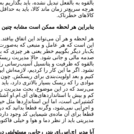
بالقوه به بالفعل تبدیل نشده، باید بگذاری
هرچه سریع‌تر زمان ماند کالا، باید به‌ حدا
کالاهای خطرناک.
بنابراین هر لحظه ممکن است مشابه چنین اتفا
این است که هر عامل و منبعی که به‌صورت ب
یک‌بار دیگر بگوییم خطر یعنی هر چیزی که ب
صدمه مالی و جانی شود. حالا مدیریت ریسک
بالقوه که ظرفیت و پتانسیل آسیب‌رسانی را 
نشود. اگر ما این کار را کردیم، لازمه‌اش 
کنیم و بعد اولویت‌بندی برای ریسکش. چون 
موادی را که ریسک بسیار بالاتری دارد، باید 
می‌رسد که در این موضوع، بحث مدیریت ریس
کم و بیش با استانداردهای‌های آی.ام.او آشنا
کشتیرانی است، اما این استانداردها مثل خیل
و اجرایی نمی‌شود، وگرنه قطعاً بدانید که 
قطعاً برای آن ماده‌ی شیمیایی کد وجود دا
مدیریتی باید از نظر دما و هوا و خیلی فاکتو
آیا مدیر اچ.‌اس.‌ای بندر رجایی، مسئولیتی در