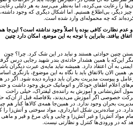
‌ها را رعایت می‌کرده، اما به‌نظر می‌رسد به هر دلیلی رعایت
ا چیز دیگر، بی‌اطلاع هستیم. اما اشکال دیگری که وجود داشته،
رده‌اند که چه محموله‌ای وارد شده است.
دم نظارت کافی بوده یا اصلاً وجود نداشته است؟ این‌جا هم
فاق بیافتد. بنابراین با توجه به این موضع، امکان دارد چنین
آبستن چنین حوادثی هستند و نباید در این شک کرد. چرا؟ چون
گر این‌که با همین هشدار حادثه‌ی بندر شهید رجایی درس گرفت
نی به آن اعتقاد دارد. همیشه نباید مایه‌ی عبرت دیگران باشی
. همین الان بالاتفاق باید با نگاه به این موضوع، بازنگری اسا
غیرعامل و پیوست مدیریت بحران باید دوباره دیده شود. اگر در ه
م‌های اعلام اطفای خودکار و اتوماتیک حریق وجود داشت و حت
ول آتش‌نشانی و آموزش به راننده‌ی لیفتراک، خیلی راحت
رکت خصوصی اگر آموزش می‌دیدند، بلافاصله قبل از آن‌که حا
دیریت بحران وجود ندارد. در همین‌جا همه‌ی کالاها کنار هم چی
د. در ساده‌ترین شکل انبارداری، مواد سوختی و آتش‌زا را کن
 تمام مواد آتش‌زا و غیر آتش‌زا و چایی و پای مرغ و قیر و ماهی 
دهد که در ورودی‌ها کنترل و نظارتی نیست.