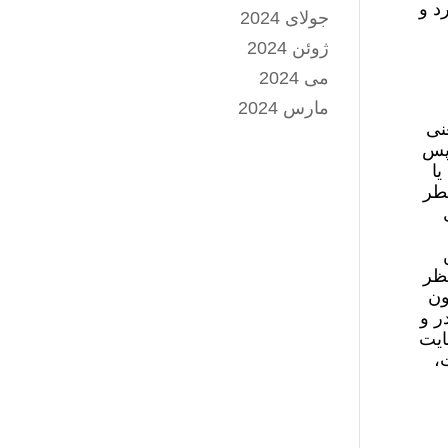
د و
جولای 2024
ژوئن 2024
می 2024
مارس 2024
 خطر که به معنی
 پس
یا
خطر
نظر
ون
ر و
ایت
،