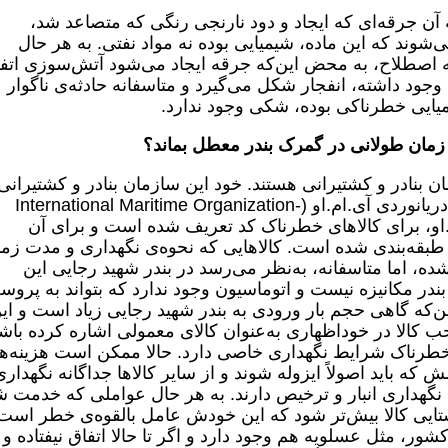
 آن جرقه‌ای که ایجاد و دود نارنجی رنگی که متصاعد شد،
ند که این ماده، شیمیایی بوده نه مواد نفتی. به هر حال
ه اصطلاح، به محض این‌که جرقه ایجاد می‌شود آتش‌سوزی اتف
ود داشته، انفجار شکل می‌گیرد و متاسفانه حادثه‌ی ناگوار
شیمیایی خطرناکی بوده، شکی وجود ندارد.
 زمان طولانی در گمرک بندر معطل بماند؟
 بنادر و کشتیرانی هستند. خود این سازمان بنادر و کشتیرانی،
استانداردهای بین‌المللی سازمان بین‌المللی دریانوردی آی.ام.او (International Maritime Organization-
.ام.او، برای کالاهای خطرناک کد تعریف شده است و برای آن
طبقه‌بندی شده است. کالاهایی که نحوه‌ی نگهداری و مدت زم
ده، اما متاسفانه، به‌نظر می‌رسد در بندر شهید رجایی این
ندر مکانیزه نیست و اتوماسیون وجود ندارد که بتواند به پروسه
ن‌که گاهی حجم بار ورودی به بندر شهید رجایی زیاد است و ای
حب کالا در خوداظهاری به‌عنوان کالای معمولی اشاره کرده باش
 خطرناک شرایط نگهداری خاصی دارد. حالا ممکن است هزینه‌ه
که باید اصولاً ایزوله شوند و از سایر کالاها جداگانه نگهداری
هداری انبار و ترخیص دارند. به هر حال عواملی که خدمت ش
ایی کالا بیش‌تر شود که این خودش عامل بالقوه‌ی خطر است
کشور، مثل عسلویه هم وجود دارد و اگر تا حالا اتفاق نیفتاده و 