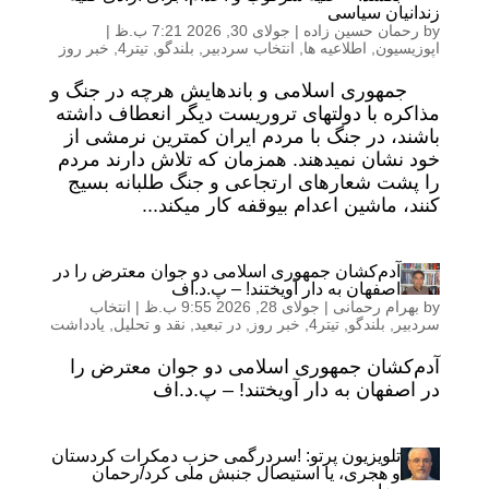
زندانیان سیاسی
by
رحمان حسین زاده
|
جولای 30, 2026 7:21 ب.ظ
|
اپوزیسیون
,
اطلاعیه ها
,
انتخاب سردبیر
,
بلندگو
,
تیتر4
,
خبر روز
جمهوری اسلامی و باندهایش هرچه در جنگ و
مذاکره با دولتهای تروریست دیگر انعطاف داشته
باشند، در جنگ با مردم ایران کمترین نرمشی از
خود نشان نمیدهند. همزمان که تلاش دارند مردم
را پشت شعارهای ارتجاعی و جنگ طلبانه بسیج
کنند، ماشین اعدام بیوقفه کار میکند...
آدم‌کشان جمهوری اسلامی دو جوان معترض را در
اصفهان به دار آویختند! – پ.د.اف
by
بهرام رحمانی
|
جولای 28, 2026 9:55 ب.ظ
|
انتخاب
سردبیر
,
بلندگو
,
تیتر4
,
خبر روز
,
در تبعید
,
نقد و تحلیل
,
یادداشت
آدم‌کشان جمهوری اسلامی دو جوان معترض را
در اصفهان به دار آویختند! – پ.د.اف
تلویزیون پرتو: !سردرگمی حزب دمکرات کردستان
و هجری، یا استیصال جنبش ملی کرد/رحمان