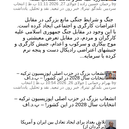
by
رحمان حسین زاده
|
جولای 27, 2026 11:11 ب.ظ
|
انتخاب
سردبیر
,
بلندگو
,
تیتر4
,
خبر روز
,
در تبعید
,
نقد و تحلیل
,
یادداشت
جنگ و شرایط جنگی مانع بزرگی در مقابل
اعتراضات کارگری و اجتماعی ایجاد کرده است.
با این وجود در مقابل جنگ جمهوری اسلامی علیه
کارگران و مردم، در مقابل تعرض معیشتی و
موج بیکاری و سرکوب و اعدام، جنبش کارگری و
جنبشهای اعتراضی رادیکال دست و پنجه نرم
کرده با سرمایه...
انشعاب بزرگ در حزب اصلی اپوزیسیون ترکیه –
انتخابات سال 2028 در این کشور! – پ.د.اف
by
بهرام رحمانی
|
جولای 26, 2026 10:54 ب.ظ
|
انتخاب
سردبیر
,
بلندگو
,
تیتر4
,
خبر روز
,
در تبعید
,
نقد و تحلیل
,
یادداشت
انشعاب بزرگ در حزب اصلی اپوزیسیون ترکیه –
انتخابات سال 2028 در این کشور! – پ.د.اف
تلاش بغداد برای ایجاد تعادل بین ایران و آمریکا
(برگردان از)