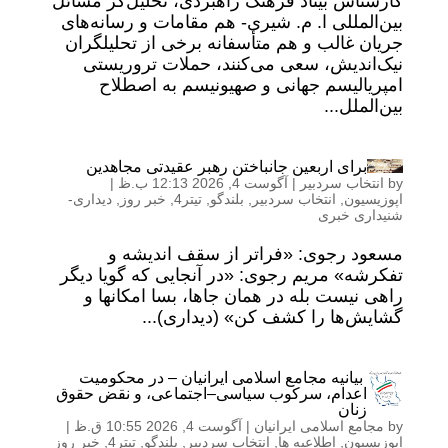
کارشناس بیناد فرهنگ راهبردی، تحلیل‌گر مسائل
بین‌المللی ا. م. شیری- هم مقامات و رسانه‌های
جریان غالب و هم متأسفانه برخی از تحلیلگران
نیک‌‌اندیش، سعی می‌کنند، حملات تروریستی
امپریالیسم جهانی و صهیونیسم به اصطلاح
بین‌الملل...
برای اربعین جانباختن رهبر عقیدتی مجاهدین
by
انتخاب سردبیر
|
آگوست 4, 2026 12:13 ب.ظ
|
اپوزیسیون
,
انتخاب سردبیر
,
بلندگو
,
تیتر4
,
خبر روز
,
دیداری-
شنیداری خبری
مسعود رجوی: «فراتر از سقف اندیشه و
تفکرشه» مریم رجوی: «در آنجایی که گویا دیگر
راهی نیست بله در همان جاها، بسا امکانها و
گشایش‌ها را کشف کن» (دیداری)...
بیانیه مجامع اسلامی ایرانیان – در محکومیت
اعدام، سرکوب سیاسی–اجتماعی، و نقض حقوق
زنان
by
مجامع اسلامی ایرانیان
|
آگوست 4, 2026 10:55 ق.ظ
|
اپوزیسیون
,
اطلاعیه ها
,
انتخاب سردبیر
,
بلندگو
,
تیتر4
,
خبر روز