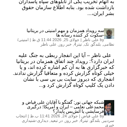
به اتهام تخریب یکی از تابلوهای سپاه پاسداران
بازداشت شده بود. بنابه اطلاع سازمان حقوق
بشر ایران،...
سه رویداد همزمان و مهم امنیتی در بریتانیا
-سکوت کر کننده رسانه ها
by
علی ناظر
|
جولای 25, 2026 11:44 ق.ظ
|
امنیتی/
نظامی
,
بلندگو
,
تک
,
تیتر4
,
خبر روز
,
علی ناظر
علی ناظر – آیا این انفجار ربطی به جنگ علیه
ایران دارد؟: رویداد چند اتفاق همزمان در بریتانیا
که خبرگزاری ها به آن کم اشاره کرده اند، و یا
خیلی کوتاه گزارش کرده و متعاقبا گزارش ندادند.
انفجاری که دیروز سایت بی بی سی با نشان
دادن یک کلیپ کوتاه گزارش کرد و...
شبکه جهانی نور: گفتگو با آقایان علی فیاض و
محمدعلی نعامی – ایران و آمریکا؛ درگیری
فرسایشی یا آتش‌بس پایدار؟
by
علی فیاض
|
جولای 24, 2026 11:41 ب.ظ
|
انتخاب
سردبیر
,
بلندگو
,
تیتر4
,
خبر روز
,
در تبعید
,
دیداری-شنیداری
خبری