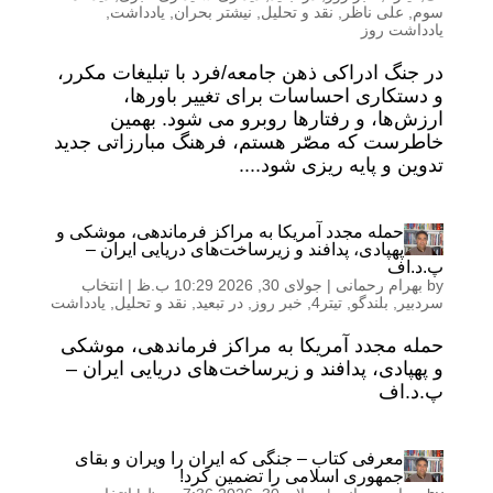
سوم
,
علی ناظر
,
نقد و تحلیل
,
نیشتر بحران
,
یادداشت
,
یادداشت روز
در جنگ ادراکی ذهن جامعه/فرد با تبلیغات مکرر،
و دستکاری احساسات برای تغییر باورها،
ارزش‌ها، و رفتار‌ها روبرو می شود. بهمین
خاطرست که مصّر هستم، فرهنگ مبارزاتی جدید
تدوین و پایه ریزی شود....
حمله مجدد آمریکا به مراکز فرماندهی، موشکی و
پهپادی، پدافند و زیرساخت‌های دریایی ایران –
پ.د.اف
by
بهرام رحمانی
|
جولای 30, 2026 10:29 ب.ظ
|
انتخاب
سردبیر
,
بلندگو
,
تیتر4
,
خبر روز
,
در تبعید
,
نقد و تحلیل
,
یادداشت
حمله مجدد آمریکا به مراکز فرماندهی، موشکی
و پهپادی، پدافند و زیرساخت‌های دریایی ایران –
پ.د.اف
معرفی کتاب – جنگی که ایران را ویران و بقای
جمهوری اسلامی را تضمین کرد!