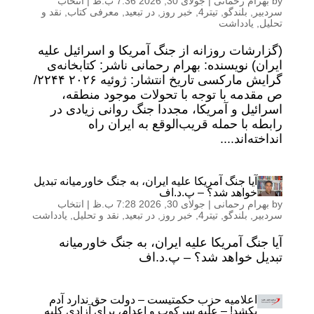
by
بهرام رحمانی
|
جولای 30, 2026 7:36 ب.ظ
|
انتخاب
سردبیر
,
بلندگو
,
تیتر4
,
خبر روز
,
در تبعید
,
معرفی کتاب
,
نقد و
تحلیل
,
یادداشت
(گزارشات روزانه از جنگ آمریکا و اسرائیل علیه
ایران) نویسنده: بهرام رحمانی ناشر: کتابخانه‌ی
گرایش مارکسی تاریخ انتشار: ژوئیه ۲۰۲۶ ۲۲۴۴/
ص مقدمه با توجه با تحولات موجود منطقه،
اسرائیل و آمریکا، مجددا جنگ روانی زیادی در
رابطه با حمله قریب‌الوقع به ایران راه
انداخته‌اند....
آیا جنگ آمریکا علیه ایران، به جنگ خاورمیانه تبدیل
خواهد شد؟ – پ.د.اف
by
بهرام رحمانی
|
جولای 30, 2026 7:28 ب.ظ
|
انتخاب
سردبیر
,
بلندگو
,
تیتر4
,
خبر روز
,
در تبعید
,
نقد و تحلیل
,
یادداشت
آیا جنگ آمریکا علیه ایران، به جنگ خاورمیانه
تبدیل خواهد شد؟ – پ.د.اف
اعلامیه حزب حکمتیست – دولت حق ندارد آدم
بکشد! – علیه سرکوب و اعدام، برای آزادی کلیه