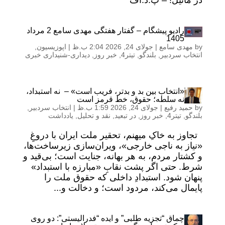
در مانیل! – پ.د.اف
رادیو پیشگام – گفتار هفتگی مهدی سامع 2 مرداد
1405
by
مهدی سامع
|
جولای 24, 2026 2:04 ب.ظ
|
اپوزیسیون
,
انتخاب سردبیر
,
بلندگو
,
تیتر4
,
خبر روز
,
دیداری-شنیداری خبری
«انتخاب بین بد و بدتر، فریب است» – نه استبداد،
نه سلطه؛ حقوق، خط قرمز است
by
حمید رفیع
|
جولای 24, 2026 1:59 ب.ظ
|
انتخاب سردبیر
,
بلندگو
,
تیتر4
,
خبر روز
,
در تبعید
,
نقد و تحلیل
,
یادداشت
تجاوز به خاکِ میهنم، تحقیر ملت ایران با دروغِ
«نیاز به ناجی خارجی»، ویران‌سازی زیرساخت‌ها،
و کشتار مردم، به هر بهانه، جنایت است؛ بی‌قید و
شرط. حتی اگر پشت نقابِ «مبارزه با استبداد»
پنهان شود. استبدادِ داخلی که حقوق ملت را
پایمال می‌کند، مردود است؛ و دخالت و...
چماق “تجزیه طلبی” و ایده “فدرالیستی”: دو روی