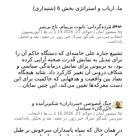
ما، ارباب و استراتژی بخش 6 (شنیداری)
مُرده‌گردانی؛ تابوت بی‌پیام، تاج بی‌سر
by
منصور امان
|
جولای 23, 2026 1:19 ب.ظ
|
اپوزیسیون
,
انتخاب سردبیر
,
بلندگو
,
تیتر4
,
خبر روز
,
در تبعید
,
نقد و تحلیل
,
یادداشت
تشییع جنازه علی خامنه‌ای که دستگاه حاکم آن را
برای تبدیل به نمایش قُدرت صحنه‌ آرایی کرده
بود، به تریبونی برای نمایش درماندگی سیاسی و
شکاف درونی آن تغییر کارکرد داد. شاید هیچگاه
تضاد بین واقعیت و هدفهایی که حاکمیت برای این
دست معرکه‌ها تعیین می‌کند، این چنین نمایان...
جنگ خُصوصی «سرداران» شکم‌برآمده و
«بُزُرگان» سیاه‌دل
by
منصور امان
|
جولای 23, 2026 1:15 ب.ظ
|
انتخاب
سردبیر
,
بلندگو
,
تیتر4
,
خبر روز
,
در تبعید
,
نقد و تحلیل
,
یادداشت
در همان حال که سپاه پاسداران سرخوش بر طبل