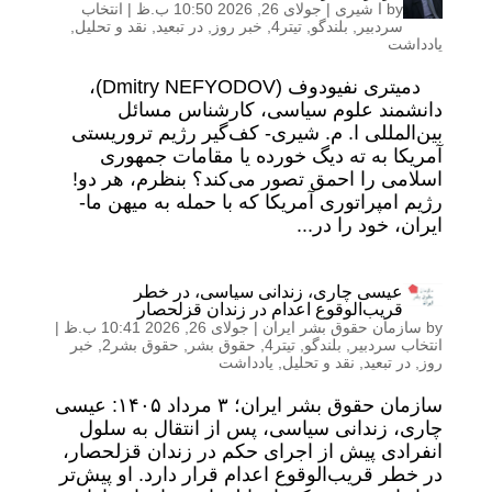
by
ا شیری
|
جولای 26, 2026 10:50 ب.ظ
|
انتخاب
سردبیر
,
بلندگو
,
تیتر4
,
خبر روز
,
در تبعید
,
نقد و تحلیل
,
یادداشت
دمیتری نفیودوف (Dmitry NEFYODOV)،
دانشمند علوم سیاسی، کارشناس مسائل
بین‌المللی ا. م. شیری- کف‌گیر رژیم تروریستی
آمریکا به ته دیگ خورده یا مقامات جمهوری
اسلامی را احمق تصور می‌کند؟ بنظرم، هر دو!
رژیم امپراتوری آمریکا که با حمله به میهن ما-
ایران، خود را در...
عیسی چاری، زندانی سیاسی، در خطر
قریب‌الوقوع اعدام در زندان قزلحصار
by
سازمان حقوق بشر ایران
|
جولای 26, 2026 10:41 ب.ظ
|
انتخاب سردبیر
,
بلندگو
,
تیتر4
,
حقوق بشر
,
حقوق بشر2
,
خبر
روز
,
در تبعید
,
نقد و تحلیل
,
یادداشت
سازمان حقوق بشر ایران؛ ۳ مرداد ۱۴۰۵: عیسی
چاری، زندانی سیاسی، پس از انتقال به سلول
انفرادی پیش از اجرای حکم در زندان قزلحصار،
در خطر قریب‌الوقوع اعدام قرار دارد. او پیش‌تر