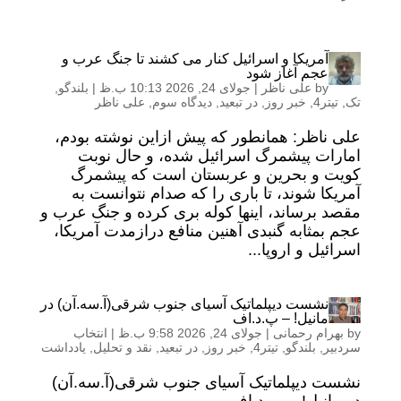
آمریکا و اسرائیل کنار می کشند تا جنگ عرب و
عجم آغاز شود
by
علی ناظر
|
جولای 24, 2026 10:13 ب.ظ
|
بلندگو
,
تک
,
تیتر4
,
خبر روز
,
در تبعید
,
دیدگاه سوم
,
علی ناظر
علی ناظر: همانطور که پیش ازاین نوشته بودم،
امارات پیشمرگ اسرائیل شده، و حال نوبت
کویت و بحرین و عربستان است که پیشمرگ
آمریکا شوند، تا باری را که صدام نتوانست به
مقصد برساند، اینها کوله بری کرده و جنگ عرب و
عجم بمثابه گنبدی آهنین منافع درازمدت آمریکا،
اسرائیل و اروپا...
نشست دیپلماتیک آسیای جنوب شرقی‌(آ.سه.آن) در
مانیل! – پ.د.اف
by
بهرام رحمانی
|
جولای 24, 2026 9:58 ب.ظ
|
انتخاب
سردبیر
,
بلندگو
,
تیتر4
,
خبر روز
,
در تبعید
,
نقد و تحلیل
,
یادداشت
نشست دیپلماتیک آسیای جنوب شرقی‌(آ.سه.آن)