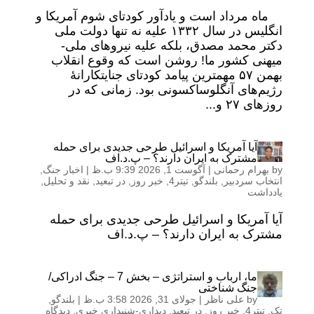
ماه مرداد است و یادآور کودتای شوم آمریکا و
انگلیس در سال ١٣٣٢ علیه نه تنها دولت ملی
دکتر محمد مصدق، بلکه علیه نیروهای ملی-
میهنی کشور ما! روشن است که وقوع انقلاب
بهمن ۵٧ مهمترین پیامد کودتای جنایتکارانۀ
رژیم‌های آنگلوساکسونی بود. زمانی که در
روزهای ۲۷ و...
آیا آمریکا و اسرائیل طرحی جدیدی برای حمله
مشترک به ایران دارند؟ – پ.د.اف
by
بهرام رحمانی
|
آگوست 1, 2026 9:39 ب.ظ
|
اخبار جنگ
,
انتخاب سردبیر
,
بلندگو
,
تیتر4
,
خبر روز
,
در تبعید
,
نقد و تحلیل
,
یادداشت
آیا آمریکا و اسرائیل طرحی جدیدی برای حمله
مشترک به ایران دارند؟ – پ.د.اف
ما، ارباب و استراتژی – بخش 7 – جنگ ادراکی/
جنگ شناختی
by
علی ناظر
|
جولای 31, 2026 3:58 ب.ظ
|
بلندگو
,
تک
,
تیتر4
,
خبر روز
,
در تبعید
,
دیداری-شنیداری خبری
,
دیدگاه