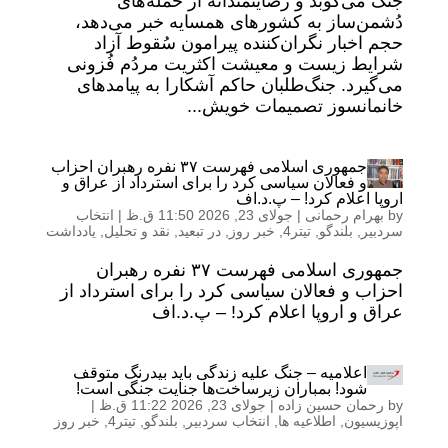
جنگ می‌کوبد و رضایتمندانه از حمله‌های
دُشمن‌ساز به کشورهای همسایه خبر می‌دهد،
حجم اخبار نگران‌کننده پیرامون سُقوط آزاد
شرایط زیست و معیشت اکثریت مردُم فُزونی
می‌گیرد. جنگ‌طلبان حاکم آشکارا به پیامدهای
خانمانسوز تصمیمات خویش...
جمهوری اسلامی فهرست ۳۷ نفره رهبران احزاب
و فعالان سیاسی کرد را برای استرداد از عراق و
اروپا اعلام کرد! – پ.د.اف
by
بهرام رحمانی
|
جولای 23, 2026 11:50 ق.ظ
|
انتخاب
سردبیر
,
بلندگو
,
تیتر4
,
خبر روز
,
در تبعید
,
نقد و تحلیل
,
یادداشت
جمهوری اسلامی فهرست ۳۷ نفره رهبران
احزاب و فعالان سیاسی کرد را برای استرداد از
عراق و اروپا اعلام کرد! – پ.د.اف
اعلامیه – جنگ علیه زندگی باید بیدرنگ متوقف
شود! بمباران زیرساخت‌ها جنایت جنگی است!
by
رحمان حسین زاده
|
جولای 23, 2026 11:22 ق.ظ
|
اپوزیسیون
,
اطلاعیه ها
,
انتخاب سردبیر
,
بلندگو
,
تیتر4
,
خبر روز