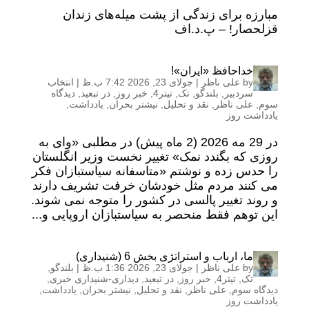
مبارزه برای زندگی از پشت میله‌های زندان
قزلحصار! – پ.د.اف
خداحافظ «ایران»!
by
علی ناظر
|
جولای 23, 2026 7:42 ب.ظ
|
انتخاب
سردبیر
,
بلندگو
,
تک
,
تیتر4
,
خبر روز
,
در تبعید
,
دیدگاه
سوم
,
علی ناظر
,
نقد و تحلیل
,
نیشتر بحران
,
یادداشت
,
یادداشت روز
در 29 مه 2026 (2 ماه پیش) در مطلبی «وای به
روزی که بگندد نمک» تغییر نخست وزیر انگلستان
را حدس زده و نوشتم «متاسفانه سیاستبازان فکر
می کنند مردم مثل خودشان خرفت تشریف دارند
و روند تغییر پالسی در کشور را متوجه نمی شوند.
این توهم فقط منحصر به سیاستبازان اروپایی و...
ما، ارباب و استراتژی بخش 6 (شنیداری)
by
علی ناظر
|
جولای 23, 2026 1:36 ب.ظ
|
بلندگو
,
تک
,
تیتر4
,
خبر روز
,
در تبعید
,
دیداری-شنیداری خبری
,
دیدگاه سوم
,
علی ناظر
,
نقد و تحلیل
,
نیشتر بحران
,
یادداشت
,
یادداشت روز