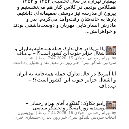
بهمنیار تهران، در سال تحصیلی ۱۳۵۲ و ۱۳۵۳
همکلاس بودیم. در کلاس کنار هم می‌نشستیم و
بیرون از مدرسه نیز دوستی صمیمانه‌ای داشتیم.
بارها به خانه‌شان رفت‌وآمد می‌کردم. پدر و
مادرش انسان‌هایی مهربان و دوست‌داشتنی بودند
و خواهرانش...
آیا آمریکا در حال تدارک حمله همه‌جانبه به ایران و
اشغال جزایر جنوب این کشور است؟! – پ.د.اف
by
بهرام رحمانی
|
جولای 15, 2026 7:47 ب.ظ
|
انتخاب
سردبیر
,
بلندگو
,
تیتر4
,
خبر روز
,
در تبعید
,
نقد و تحلیل
,
یادداشت
آیا آمریکا در حال تدارک حمله همه‌جانبه به ایران
و اشغال جزایر جنوب این کشور است؟! –
پ.د.اف
رادیو چکاوک: گفتگو با آقای بهرام رحمانی –
نویسنده، روزنامه‌نگار و تحلیلگر سیاسی
by
بهرام رحمانی
|
جولای 15, 2026 7:44 ب.ظ
|
اپوزیسیون
,
انتخاب سردبیر
,
بلندگو
,
تیتر4
,
خبر روز
,
دیداری-شنیداری خبری