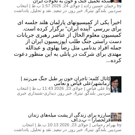
سکه تحمیل جنگ و خون به تحولات ایران
by
رحمان حسین زاده
|
جولای 24, 2026 1:57 ب.ظ
|
انتخاب
سردبیر
,
بلندگو
,
تیتر4
,
خبر روز
,
در تبعید
,
نقد و تحلیل
,
یادداشت
اخیرأ یکی از کمیسیونهای پارلمان هلند جلسه ای
برای بررسی “آینده ایران” برگزار کرده است.
کمیسیون معلوم الحال از عناصر رهبری جریانات
دست راستی جنگ طلب اپوزیسیون ایران از
جمله افراد بدنامی مثل رضا پهلوی و عبدالله
مهتدی برای شرکت در پانلی به این منظور دعوت
کرده...
کانال کلمه: تاجران خون بر طبل جنگ می‌زنند |
آرمانشهر/علی فیاض و نعامی
by
علی فیاض
|
جولای 23, 2026 11:43 ب.ظ
|
انتخاب
سردبیر
,
بلندگو
,
تیتر4
,
خبر روز
,
دیداری-شنیداری خبری
مبارزه برای زندگی از پشت میله‌های زندان
قزلحصار! – پ.د.اف
by
بهرام رحمانی
|
جولای 23, 2026 10:13 ب.ظ
|
انتخاب
سردبیر
,
بلندگو
,
تیتر4
,
خبر روز
,
در تبعید
,
نقد و تحلیل
,
یادداشت