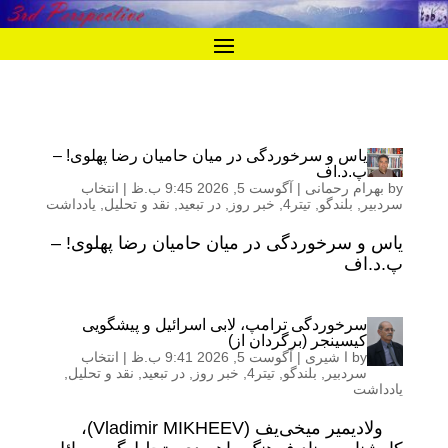
یاس و سرخوردگی در میان حامیان رضا پهلوی! –
پ.د.اف
by
بهرام رحمانی
|
آگوست 5, 2026 9:45 ب.ظ
|
انتخاب
سردبیر
,
بلندگو
,
تیتر4
,
خبر روز
,
در تبعید
,
نقد و تحلیل
,
یادداشت
یاس و سرخوردگی در میان حامیان رضا پهلوی! –
پ.د.اف
سرخوردگی ترامپ، لابی اسرائیل و پیشگویی
کیسینجر (برگردان از)
by
ا شیری
|
آگوست 5, 2026 9:41 ب.ظ
|
انتخاب
سردبیر
,
بلندگو
,
تیتر4
,
خبر روز
,
در تبعید
,
نقد و تحلیل
,
یادداشت
ولادیمیر میخی‌یف (Vladimir MIKHEEV)،