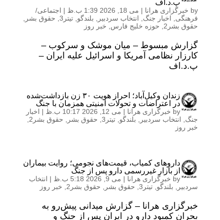
پ.د.اف
by
خبرگزاری هرانا
|
می 18, 2026 1:39 ب.ظ
|
اجتماعی/
فرهنگی
,
اخبار جنگ
,
انتخاب سردبیر
,
بلندگو
,
تیتر3
,
حقوق بشر
,
حقوق بشر2
,
حوزه خلیج فارس
,
خبر روز
گزارش مبسوط – میان موشک و سرکوب –
کارزار نظامی آمریکا و اسرائیل علیه ایران –
پ.د.اف
زندان وکیل‌آباد؛ احراز هویت ۳۰ زن بازداشت‌شده
در اعتراضات و تحولات امنیتی همزمان با جنگ
by
خبرگزاری هرانا
|
می 12, 2026 10:17 ب.ظ
|
اخبار
جنگ
,
انتخاب سردبیر
,
بلندگو
,
تیتر3
,
حقوق بشر
,
حقوق بشر2
,
خبر روز
داروهای کمیاب، قیمت‌های نجومی؛ روایت بیماران
از بازار غیررسمی دارو پس از جنگ
by
خبرگزاری هرانا
|
می 9, 2026 5:18 ب.ظ
|
انتخاب
سردبیر
,
بلندگو
,
تیتر3
,
حقوق بشر
,
حقوق بشر2
,
خبر روز
خبرگزاری هرانا – گزارش میدانی پیش‌رو به
بحران کمبود دارو در ایران پس از جنگ و