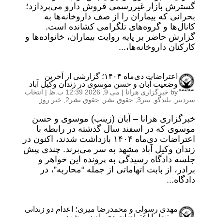
گسترش بازار غیررسمی فروش دارو می‌پردازد؛
بحرانی که بیماران را از صف داروخانه‌ها به
کانال‌ها و گروه‌های تلگرامی کشانده است.
گزارش حاضر بر پایه روایت بیماران، خانواده‌ها و
کارکنان داروخانه‌ها،...
اعتراضات دی‌‌ماه ۱۴۰۴؛ گزارشی از آخرین
وضعیت آبان و حسن موسوی در زندان وکیل آباد
by
خبرگزاری هرانا
|
می 9, 2026 12:39 ب.ظ
|
انتخاب
سردبیر
,
بلندگو
,
تیتر3
,
حقوق بشر
,
حقوق بشر2
,
خبر روز
خبرگزاری هرانا – آبان (زینب) موسوی و حسن
موسوی که در اسفند سال گذشته در رابطه با
اعتراضات دی‌‌ماه ۱۴۰۴ بازداشت شدند، اکنون در
زندان وکیل آباد مشهد به سر می‌برند. چندی پیش
جلسه دادگاه رسیدگی به پرونده این خواهر و
برادر، از بابت اتهاماتی از جمله “محاربه”، در
دادگاه...
مهدی رسولی و محمدرضا میری؛ اعدام دو زندانی
مرتبط با اعتراضات دی‌ماه در مشهد