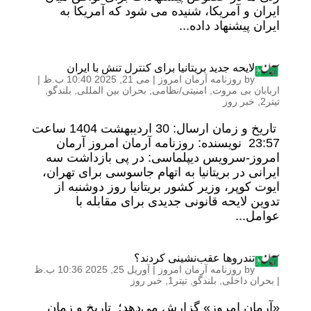
ایران و آمریکا، شنیده می شود که آمریکا به
ایران پیشنهاد داده...
لایحه جدید بریتانیا برای کنترل تنش با ایران
by
روزنامه آرمان امروز
|
می 21, 2025 10:40 ب.ظ
|
اربابان بی مروت
,
امنیتی/نظامی
,
بحران بین المللی
,
بلندگو
,
تیتر2
,
خبر روز
تاریخ و زمان ارسال: 30 اردیبهشت 1404 ساعت
23:57 نویسنده: روزنامه آرمان امروز آرمان
امروز-سرویس دیپلماسی: در پی بازداشت سه
ایرانی در بریتانیا به اتهام جاسوسی برای تهران،
ایوت کوپر، وزیر کشور بریتانیا روز دوشنبه از
تدوین لایحه قانونی جدیدی برای مقابله با
عوامل...
تندروها عقب‌نشینی کردند؟
by
روزنامه آرمان امروز
|
آوریل 25, 2025 10:36 ب.ظ
|
بحران داخلی
,
بلندگو
,
تیتر1
,
خبر روز
«آرمان امروز» گزارش می‌دهد؛ تاریخ و زمان