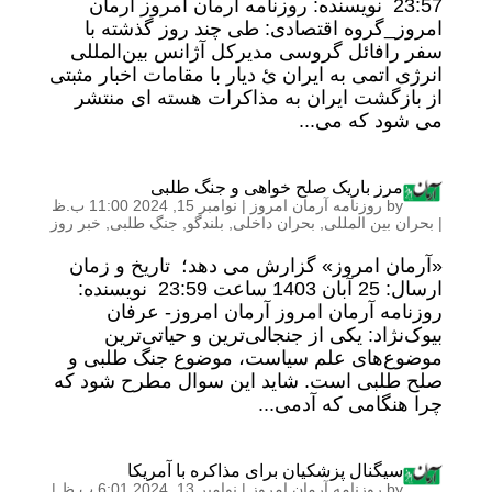
23:57 نویسنده: روزنامه آرمان امروز آرمان
امروز_گروه اقتصادی: طی چند روز گذشته با
سفر رافائل گروسی مدیرکل آژانس بین‌المللی
انرژی اتمی به ایران ئ دیار با مقامات اخبار مثبتی
از بازگشت ایران به مذاکرات هسته ای منتشر
می شود که می...
مرز باریک صلح خواهی و جنگ طلبی
by
روزنامه آرمان امروز
|
نوامبر 15, 2024 11:00 ب.ظ
|
بحران بین المللی
,
بحران داخلی
,
بلندگو
,
جنگ طلبی
,
خبر روز
«آرمان امروز» گزارش می دهد؛ تاریخ و زمان
ارسال: 25 آبان 1403 ساعت 23:59 نویسنده:
روزنامه آرمان امروز آرمان امروز- عرفان
بیوک‌نژاد: یکی از جنجالی‌ترین و حیاتی‌ترین
موضوع‌های علم سیاست، موضوع جنگ طلبی و
صلح طلبی است. شاید این سوال مطرح شود که
چرا هنگامی که آدمی...
سیگنال پزشکیان برای مذاکره با آمریکا
by
روزنامه آرمان امروز
|
نوامبر 13, 2024 6:01 ب.ظ
|