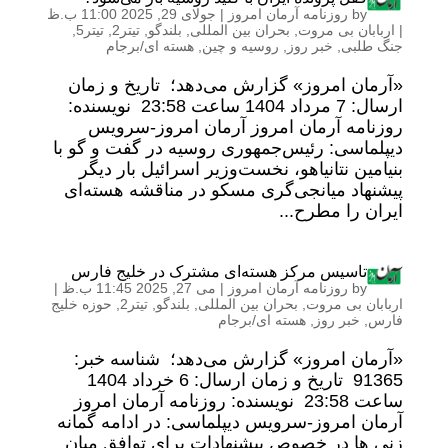
by
روزنامه آرمان امروز
|
جولای 29, 2025 11:00 ب.ظ
|
اربابان بی مروت
,
بحران بین المللی
,
بلندگو
,
تیتر2
,
تیتر5
,
جنگ طلبی
,
خبر روز
,
روسیه و چین
,
هسته ای/برجام
«آرمان امروز» گزارش می‌دهد؛ تاریخ و زمان
ارسال: 7 مرداد 1404 ساعت 23:58 نویسنده:
روزنامه آرمان امروز آرمان امروز-سرویس
دیپلماسی: رئیس‌جمهوری روسیه در گفت و گو با
بنیامین نتانیاهو، نخست‌وزیر اسرائیل بار دیگر
پیشنهاد میانجی‌گری مسکو در مناقشه هسته‌ای
ایران را مطرح...
تاسیس مرکز هسته‌ای مشترک در خلیج فارس
by
روزنامه آرمان امروز
|
می 27, 2025 11:45 ب.ظ
|
اربابان بی مروت
,
بحران بین المللی
,
بلندگو
,
تیتر2
,
حوزه خلیج
فارس
,
خبر روز
,
هسته ای/برجام
«آرمان امروز» گزارش می‌دهد؛ شناسه خبر:
91365 تاریخ و زمان ارسال: 6 خرداد 1404
ساعت 23:58 نویسنده: روزنامه آرمان امروز
آرمان امروز-سرویس دیپلماسی: در ادامه گمانه
زنی ها در خصوص پیشنهادات برای توافق میان