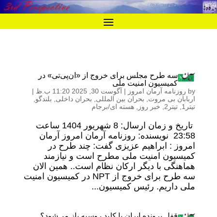
سه طرح مجلس برای خروج از «ان‌پی‌تی» در
کمیسیون امنیت ملی
by
روزنامه آرمان امروز
|
آگوست 30, 2025 11:20 ب.ظ
|
اربابان بی مروت
,
بحران بین المللی
,
بحران داخلی
,
بلندگو
,
تیتر1
,
تیتر2
,
خبر روز
,
هسته ای/برجام
تاریخ و زمان ارسال: 8 شهریور 1404 ساعت
23:58 نویسنده: روزنامه آرمان امروز آرمان
امروز : ابراهیم عزیزی گفت: چند طرح در
کمیسیون امنیت ملی مطرح است و نیازمند
هماهنگی با دیگر ارکان نظام است.. همین الان
سه طرح برای خروج از NPT در کمیسیون امنیت
ملی داریم. رئیس کمیسیون...
قفل پرونده ایران با کلید روسیه باز می‌شود؟