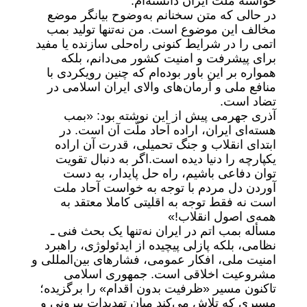
خواسته ملت ایران دانسته‌ام.
در حالی که متن سخنانم به‌وضوح بیانگر موضع
مخالف این موضوع است. من نه‌تنها تولید بمب
اتمی را در شرایط کنونی راه‌حلی سازنده یا مفید
برای پیشرفت و امنیت کشور می‌دانم، بلکه
همواره بر این باور بوده‌ام که چنین رویکردی با
منافع ملی و آرمان‌های والای ایران اسلامی در
تضاد است.
آذری جهرمی پیش از این نوشته بود: «بمب
هسته‌ای ایران، اراده آحاد ملّت آن است. در
ابتدای انقلاب و جنگ تحمیلی، قدرت آن اراده
یکپارچه را دنیا دیده است.اگر به دنبال تقویت
توان دفاعی باشیم، راه حل پایدار، به دست
آوردن دل مردم با توجه به خواست آحاد ملت
است نه فقط توجه به اقلیتی‌ کاملا معتقد به
همه‌ی اصول انقلاب!»
مسأله بمب اتم در ایران نه‌تنها یک بحث فنی ـ
نظامی، بلکه پازلی پیچیده از ایدئولوژی، راهبرد
امنیت ملی، افکار عمومی، فشارهای بین‌المللی و
مشروعیت اخلاقی است. جمهوری اسلامی
تاکنون مسیر «ظرفیت بدون اقدام» را برگزیده؛
مسیری که تلاش می‌کند میان تهدیدات بیرونی و