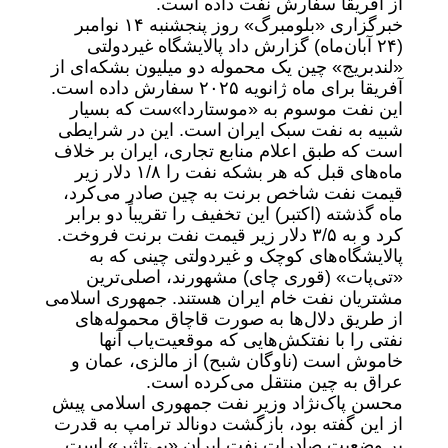
از آفریقا سفارش نفت داده است.
خبرگزاری «بلومبرگ» روز پنجشنبه ۱۴ نوامبر
(۲۴ آبان‌ماه) گزارش داد پالایشگاه غیردولتی
«لندبریج» چین یک محموله دو میلیون بشکه‌ای از
آفریقا برای ماه ژانویه ۲۰۲۵ سفارش داده است.
این نفت موسوم به «موستاردا»ست که بسیار
شبیه به نفت سبک ایران است. این در شرایطی
است که طبق اعلام منابع تجاری، ایران بر خلاف
ماه‌های قبل که هر بشکه نفت را ۱/۸ دلار زیر
قیمت نفت شاخص برنت به چین صادر می‌کرد،
ماه گذشته (اکتبر) این تخفیف را تقریباً دو برابر
کرد و به ۳/۵ دلار زیر قیمت نفت برنت فروخت.
پالایشگاه‌های کوچک و غیردولتی چینی که به
«تی‌پات» (قوری چای) مشهورند، اصلی‌ترین
مشتریان نفت خام ایران هستند. جمهوری اسلامی
از طریق دلال‌ها به صورت قاچاق محموله‌های
نفتی را با نفتکش‌هایی که موقعیت‌یاب آنها
خاموش است (ناوگان شبح) از مالزی، عمان و
عراق به چین منتقل می‌کرده است.
محسن پاک‌نژاد وزیر نفت جمهوری اسلامی پیش
از این گفته بود، بازگشت دونالد ترامپ به قدرت
بر وضعیت صادرات نفت ایران «بی‌تاثیر» است.