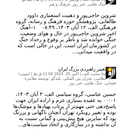
جنگ طلبی
,
خبر روز
,
فرهنگ و هنر
شروین حاجی‌پور و ذهنیت استعماری داوود
طالقانی، پژوهشگر حوزه فرهنگ و رسانه، گروه
فرهنگی الف، ۱۲ آبان ۱۴۰۳، ۰۸:۴۹ ۱–آهنگ
اخیر شروین حاجی‌پور در حال و هوای وضعیت
جنگی خوانده شد و ناظر بر وقوع و رخداد جنگ
در کشورمان ایران است. این در حالی است که
در واقعیت میدانی،...
تغییر راهبردی بزرگ ایران
by
سایت الف
|
اکتبر 26, 2024 11:56 ق.ظ
|
امنیتی/
نظامی
,
بحران بین المللی
,
بلندگو
,
توسعه نظامی/
فضایی
,
جنگ طلبی
,
خبر روز
حسین عباسی، گروه سیاسی الف، ۳ آبان ۱۴۰۳،
۰۰:۰۱ به عقیده بسیاری عزم و اراده ایران جهت
پاسخ‌دهی حتی مهم‌تر از پرتاب پهپادها و موشک‌ها
بوده و تغییر رویکرد تهران آنچنان ناگهانی و پررنگ
بود که سایرین هیچ پیش‌بینی و گمانی نسبت به
آن نداشته و در سازگاری و اتخاذ سیاست‌های...