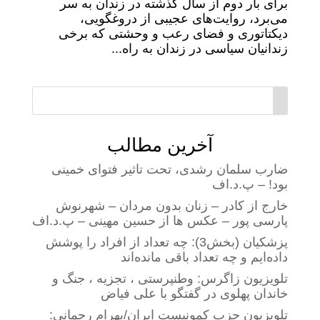
برای بار دوم از سال گذشته در زندان به سر
می‌برد، روایت‌های عجیبی از دروغگویی،
دیکتاتوری و فضای رعب و وحشتی که برخی
زندانیان سیاسی در زندان به راه...
آخرین مطالب
ضارب سلمان رشدی، تحت تاثیر فتوای خمینی
بود! – پ.د.اف
خارج از کادر – زنان بدون مردان – شهرنوش
پارسی پور – عکس ها از حسین مهینی – پ.د.اف
پزشکیان (بخش3): چه تعداد از افراد را پوشش
داده‌ایم و چه تعداد باقی مانده‌اند
تلویزیون زاگرس: وطنپرستی ، تجزیه ، جنگ و
خاندان پهلوی در گفتگو با علی فیاض
تلویزیون حزب کمونیست ایران/بهرام رحمانی: