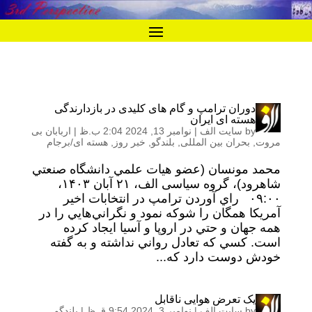
دوران ترامپ و گام های کليدی در بازدارندگی
هسته‌ ای ایران
by
سایت الف
|
نوامبر 13, 2024 2:04 ب.ظ
|
اربابان بی
مروت
,
بحران بین المللی
,
بلندگو
,
خبر روز
,
هسته ای/برجام
محمد مونسان (عضو هيات علمي دانشگاه صنعتي
شاهرود)، گروه سیاسی الف، ۲۱ آبان ۱۴۰۳،
۰۹:۰۰ راي آوردن ترامپ در انتخابات اخير
آمريکا همگان را شوکه نمود و نگراني‌هايي را در
همه جهان و حتي در اروپا و آسیا ايجاد کرده
است. کسي که تعادل رواني نداشته و به گفته
خودش دوست دارد که...
یک تعرض هوایی ناقابل
by
سایت الف
|
نوامبر 3, 2024 9:54 ق.ظ
|
بلندگو
,