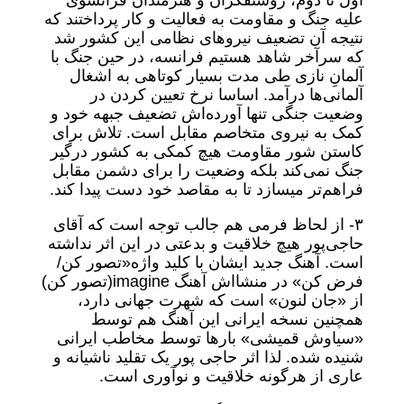
اول تا دوم، روشنفکران و هنرمندان فرانسوی
علیه جنگ و مقاومت به فعالیت و کار پرداختند که
نتیجه آن تضعیف نیروهای نظامی این کشور شد
که سرآخر شاهد هستیم فرانسه، در حین جنگ با
آلمانِ نازی طی مدت بسیار کوتاهی به اشغال
آلمانی‌ها درآمد. اساسا نرخ تعیین کردن در
وضعیت جنگی تنها آورده‌اش تضعیف جبهه خود و
کمک به نیروی متخاصم مقابل است. تلاش برای
کاستن شور مقاومت هیچ کمکی به کشور درگیر
جنگ نمی‌کند بلکه وضعیت را برای دشمن مقابل
فراهم‌تر میسازد تا به مقاصد خود دست پیدا کند.
۳- از لحاظ فرمی هم جالب توجه است که آقای
حاجی‌پور هیچ خلاقیت و بدعتی در این اثر نداشته
است. آهنگ جدید ایشان با کلید واژه«تصور کن/
فرض کن» در منشا‌اش آهنگ imagine(تصور کن)
از «جان لنون» است که شهرت جهانی دارد،
همچنین نسخه ایرانی این آهنگ هم توسط
«سیاوش قمیشی» بارها توسط مخاطب ایرانی
شنیده شده. لذا اثر حاجی پور یک تقلید ناشیانه و
عاری از هرگونه خلاقیت و نوآوری است.