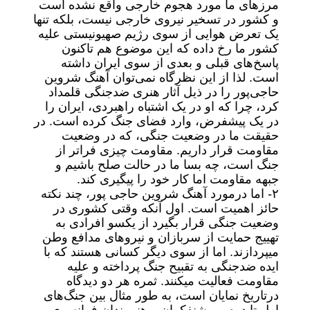
مرزهای ما مورد هجوم خارجی واقع نشده است
و کشور در تسخیر نیروی خارجی نیست، بلکه تنها
یک تعرض هوایی از سوی رژیم صهیونیستی علیه
کشور ما رخ داده که این موضوع هم تاکنون
پاسخ‌های قبلی و بعدی از سوی ایران داشته
است. لذا از این نظرگاه نمی‌توان آهنگ شروین
حاجی‌پور را در ذیل آثار هنری ضدجنگی قلمداد
کرد، چرا که او در یک اشتباه راهبردی، ایران را
در یک پیشفرض، وارد فضای جنگ کرده است. در
حقیقت ما در وضعیت جنگی، که در وضعیت
مقاومت قرار داریم. مقاومت چیزی فراتر از
جنگ است، چه بسا ما در حالت صلح باشیم و
جبهه مقاومت اما کار خود را پیگیری کند.
۲- اما درمورد آهنگ شروین حاجی پور، چند نکته
حائز اهمیت است. اول آنکه وقتی کشوری در
وضعیت جنگی قرار بگیرد از یکسو افرادی به
تهییج حمایت از سربازان و نیروهای مدافع وطن
میپردازند. اما از سوی دیگر کسانی هستند که با
ایده ضدجنگی به تقبیح جنگ پرداخته و علیه
مقاومت فعالیت میکنند. ثمره هر دو دیدگاه
درتاریخ نمایان است، به طور مثال بین جنگ‌های