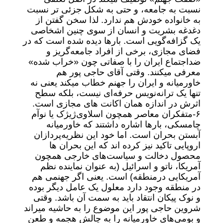
نسبت به جامعه، و حتی به شکل جزئی تر نسبت
به خانواده خودش هم ندارد. لذا سخن گفتن از
دغدغه بشریت و انسان از سوی چنین اشخاصی
یک گزافه‌گویی است. بارها دیده شده است که در
فضای مجازی، برخی از افراد جامعه‌گریز و
ضداجتماع ایران را با صفاتی چون «خراب شده»
معرفی میکنند. وقتی آقای حاجی پور هم
خاورمیانه و ایران را جهنم خطاب میکند یعنی نه
تنها یک ترانه‌نویس حرفه‌ای نیست، بلکه سطح
اثرش در اندازه همان اکانت های مجازی است.
۶-متفکران معاصر همچون اسلاوی‌ژیژک یا نوآم
چامسکی، بارها اشاره داشتند که خاورمیانه
آبستن بحران است. اما خود این نظریه‌پردازان
اروپایی تاکید نیز کرده اند که این بحران ها
محصول دخالت و سیاست‌های خارجی همچون
آمریکا، ناتو و اسرائیل (به عنوان نماینده نظم
آمریکایی درمنطقه) است. یعنی اگر جهنمی هم
در منطقه وجود دارد معلول یک عامل دیگر بوده
و نوک پیکان انتقاد باید به سمت آن باشد. وقتی
شروین حاجی پور این موضوع را به حاشیه میراند
و بومی‌های خاورمیانه را به چالش هجمه و طعن