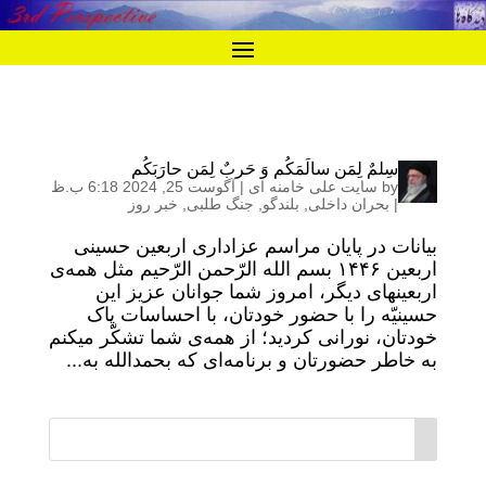
سِلمٌ لِمَن سالَمَکُم وَ حَربٌ‌ لِمَن حارَبَکُم
by
سایت علی خامنه ای
|
آگوست 25, 2024 6:18 ب.ظ
|
بحران داخلی
,
بلندگو
,
جنگ طلبی
,
خبر روز
بیانات در پایان مراسم عزاداری اربعین حسینی
اربعین ۱۴۴۶ بسم الله الرّحمن الرّحیم مثل همه‌ی
اربعینهای دیگر، امروز شما جوانان عزیز این
حسینیّه را با حضور خودتان، با احساسات پاک
خودتان، نورانی کردید؛ از همه‌ی شما تشکّر میکنم
به خاطر حضورتان و برنامه‌ای که بحمدالله به...