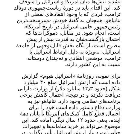
تشدید تنش‌ها میان آمریکا و اسرائیل را متوقف
کند. این اقدام باید در دورۀ ریاست‌جمهوری دونالد
ترامپ، فردی که با وجود انتقادهای لفظی از
نتانیاهو، همچنان به گفتۀ خودش «سرسخت‌ترین
رئیس‌جمهور حامی اسرائیل در تاریخ آمریکا»
است، انجام شود. در مقابل، دموکرات‌ها که
احتمال بازگشت‌شان به قدرت بیش از پیش
مطرح است، از نگاه بخش قابل‌توجهی از جامعۀ
اسرائیل، به‌ویژه به دلیل ارتباط اسرائیل با
ترامپ، موضعی انتقادی و نه‌چندان دوستانه
نسبت به این کشور دارند.
برای نمونه، روزنامۀ «اسرائیل هیوم» گزارش
داده است که ارتش اسرائیل مبلغ ۴۰ میلیارد
شِکِل (حدود ۱۳٫۳ میلیارد دلار) از وزارت دارایی
دریافت نکرده و در نتیجه، احتمال کاهش برخی
برنامه‌های نظامی وجود دارد. نتانیاهو نیز به
وزارت دفاع دستور داده است خود را برای
احتمال قطع کامل کمک‌های آمریکا تا پایان دهۀ
آینده، یعنی حدود ۱۲ سال دیگر، آماده کند. این
موضوع می‌تواند بر خرید سامانه‌ها و تجهیزات
حیاتی مورد نیاز ارتش اسرائیل تأثیر بگذارد. در