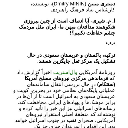
دمیتری مینین
(Dmitry MININ)، نویسنده،
کارشناس بنیاد فرهنگ راهبردی
ا. م. شیری- آیا انصاف است از چنین پیروزی
شکوهمند مدافعان میهن ما- ایران مثل مردمک
چشم حفاظت نکنیم؟!
*-*-*
ترکیه، پاکستان و عربستان سعودی در حال
تشکیل یک مرکز ثقل جایگزین هستند
.
روزنامۀ آمریکایی
وال‌استریت
اخیراً گزارش داد
که
فرماندهی مرکزی نیروهای مسلح آمریکا
(سنتکام)
در حال بررسی انتقال سامانه‌های
عملیاتی پایگاه‌های نظامی خود در بحرین، کویت و
عربستان سعودی به اسرائیل است تا از آن‌ها در
برابر موشک‌ها و پهپادهای ایرانی محافظت کند.
رسانه‌های اسرائیلی نیز این خبر را تأئید کرده و
نوشته‌اند که منطقۀ اصلی استقرار نیروهای
آمریکایی، صحرای
نقب
در جنوب اسرائیل خواهد
بود. این اقدام را نمی‌توان چیزی جز یک