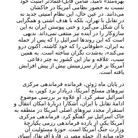
بهره‌مند» نامید، ضامن قابل‌اعتمادتر امنیت خود
نسبت به حضور نظامی آمریکا در خاکشان
می‌دانند. در عین حال، این نظام امنیتی جدید نه
در تقابل با تهران، بلکه با هدف آشتی و همگرایی
با آن شکل می‌گیرد و حتی پیوستن ایران به این
سازوکار را در آینده نیز منتفی نمی‌داند. بدیهی
است که این روندها اسرائیل را که پس از حمله
به ایران، «طوفانی را که خود کاشته، اکنون درو
می‌کند»، به‌شدت نگران ساخته است. به همین
سبب، علاقه و نیاز این کشور به چتر دفاعی
آمریکا بر فراز سرزمینش بیش از پیش افزایش
یافته است.
در پایان ماه ژوئن، فرمانده فرماندهی مرکزی
نیروهای مسلح آمریکا، دریادار برد کوپر، به
اسرائیل سفر کرد. او علاوه بر بررسی موضوع
ادامۀ تقابل با ایران، آشکارا دربارۀ امکان انتقال و
استقرار مجدد نیروهای اصلی آمریکا در منطقه به
خاک اسرائیل نیز گفتگو کرد. فرماندهی مرکزی
آمریکا یکی از یازده فرماندهی رزمی یکپارچۀ
وزارت جنگ آمریکا است. حوزۀ مسئولیت آن
خاورمیانه (از جمله مصر در قارۀ آفریقا)، آسیای