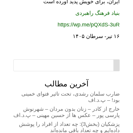
ایران، برای خویش پدید آورده است
بنیاد فرهنگ راهبردی
https://wp.me/pQXdS-3uR
١۶ تیر- سرطان ١۴٠۵
آخرین مطالب
ضارب سلمان رشدی، تحت تاثیر فتوای خمینی
بود! – پ.د.اف
خارج از کادر – زنان بدون مردان – شهرنوش
پارسی پور – عکس ها از حسین مهینی – پ.د.اف
پزشکیان (بخش3): چه تعداد از افراد را پوشش
داده‌ایم و چه تعداد باقی مانده‌اند