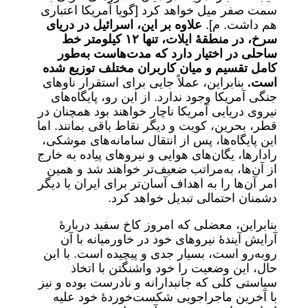
سمت صفر میل خواهد کرد [گویا آمریکا اعتباری
هم داشت. م].
علاوه بر این، اسرائیل در دریای
سرخ، در منطقهٔ ایلات، تنها
۱۲
کیلومتر خط
ساحلی در اختیار دارد که مدت‌هاست به‌طور
کامل تقسیم و میان کاربران مختلف توزیع شده
است.
بنابراین، عملاً جایی برای استقرار ناوهای
جنگی آمریکا وجود ندارد. از این رو، پایگاه‌های
نیروی دریایی آمریکا ناچار خواهند بود همچنان در
قطر، بحرین، کویت و دیگر نقاط باقی بمانند. اما
این پایگاه‌ها، پس از انتقال سامانه‌های موشکی،
رادارها، یگان‌های هوایی و نیروهای پیاده به خارج
از آن‌ها، به‌مراتب ضعیف‌تر خواهند شد و همین
امر آن‌ها را به اهداف آسان‌تر برای ایران یا دیگر
دشمنان احتمالی تبدیل خواهد کرد.
بنابراین، معضلی که امروز کاخ سفید دربارۀ
آرایش آیندۀ نیروهای خود در خاورمیانه با آن
روبه‌رو است، بسیار جدی و پیچیده است. با این
حال، این وضعیت را خود واشنگتن با اتخاذ
سیاستی کلی که جانبدارانه و نادرست بوده و نیز
با آخرین ماجراجویی شکست‌خوردۀ خود علیه