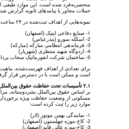
منحصربه‌فرد شده است. این موارد طیفی از
حملات مجاور یا پیامدهای ثانویه گزارش ش
نمونه‌هایی از اهداف ثبت‌شده در ۲۴ ساعت گذشته:
۱- صنایع دفاعی اپتیک (اصفهان)
2- اسکله سورو (بندرعباس)
3- فرماندهی انتظامی مبارکه (مبارکه)
4- اردوگاه شهید منتظری (شهریار)
5- ساختمان شرکت انفورماتیک سحاب پرداز (تهران)
برای تعدادی از اهداف فهرست‌شده، ماهیت
است و ممکن است با در دسترس قرار گرفتن ا
۲.۱ تأسیسات تحت حفاظت حقوق بین‌الملل بشردوستانه
بر اساس حقوق بین‌الملل بشردوستانه، مرا
موارد زیر را ثبت کرده است:
۱- نمایندگی بهمن موتور (لار)
2- کاخ-موزه چهلستون (اصفهان)
3- کاخ-موزه عالی قاپو (اصفهان)