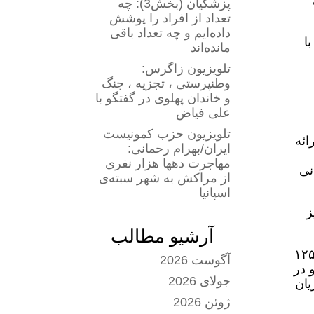
پزشکیان (بخش3): چه
تعداد از افراد را پوشش
داده‌ایم و چه تعداد باقی
با
مانده‌اند
تلویزیون زاگرس:
وطنپرستی ، تجزیه ، جنگ
و خاندان پهلوی در گفتگو با
علی فیاض
تلویزیون حزب کمونیست
 ساعت گذشته ارائه
ایران/بهرام رحمانی:
مهاجرت دهها هزار نفری
نی
از مراکش به شهر سبته‌ی
اسپانیا
ز
آرشیو مطالب
اشت ایران در گفتگو با خبرگزاری الجزیره گفت، در ۹ روز جنگ بیش از ۱۲۵۵
آگوست 2026
فته او در
جولای 2026
ای جعفریان
ژوئن 2026