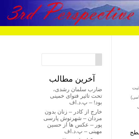
آخرین مطالب
۱۷ استان کشور را ثبت
ضارب سلمان رشدی،
تحت تاثیر فتوای خمینی
یرنظامی)
بود! – پ.د.اف
خارج از کادر – زنان بدون
مردان – شهرنوش پارسی
پور – عکس ها از حسین
مهینی – پ.د.اف
۱ مورد مرگ در سطح