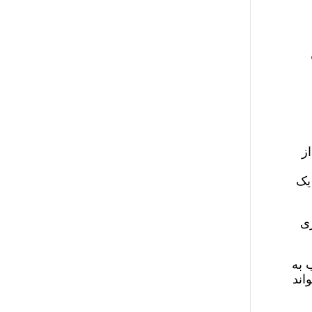
ز
یک
زی
 به
اند