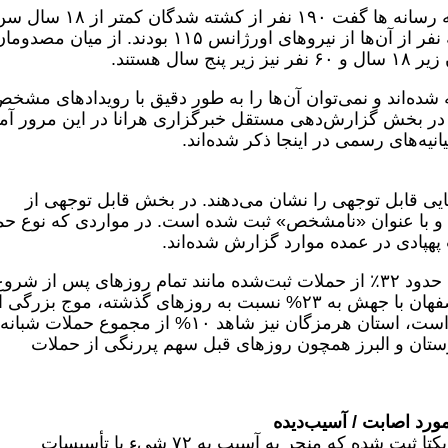
• میعادفر، رئیس سازمان اورژانس کشور به رسانه ها گفت ۱۹۰ نفر از کشته شدگان کمتر از 
دارند، درحال حاضر ۱۱ “شهید” داریم که سه نفر از آن‌ها از نیروهای اورژانس ۱۱۵ بودند. از میان م
 شده‌اند و نمی‌توان آن‌ها را به طور دقیق با رویدادهای مشخ
ه در بخش گزارش‌دهی مستقل خبرگزاری هرانا در این مرور آم
نیه‌های رسمی در اینجا ذکر شده‌اند.
ایی قابل توجهی را نشان می‌دهند. در بخش قابل توجهی از
ده و با عنوان «نامشخص» ثبت شده است. در مواردی که نوع حم
پهپادی در عمده موارد گزارش شده‌اند.
تحلیل اولیه نشان می‌دهد که استان تهران با حدود ۳۲٪ از حملات ثبت‌شده مانند تمام روزهای پس از شرو
جنگ در صدر قرار دارد. پس از آن استان‌ اصفهان با جهش به ۲۳% نسبت به روزهای گذشته، موج بزرگی
حملات را در شبانه روز گذشته تجربه کرده است، استان هرمزگان نیز شاهد ۱۰% از مجموع حملات شبانه
زستان و البرز همچون روزهای قبل سهم پررنگی از حملات
در ۲۴ ساعت گذشته، ۳۴ رویداد یکتا ثبت شده که منجر به آسیب به ۷۲ شیء یا تأسیسات