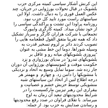
این کرنش آشکار سیاسی کمیته مرکزی حزب
بلشویک در قبال تحولات بورژوایی در جریان، چند
عکس العمل فوری را به دنبال داشت. اولا این
سیاستهای راست مورد تایید کل حزب نبود.
روزنامه پراودا این تشتت و پراکندگی سیاسی را
از خود نشان میداد. کمیته کارگری وایبورگ
تجمعاتی با شرکت هزاران کارگر و سرباز تشکیل
داد که همه تقریبا متفق القول قطعنامه هایی را
تصویب کردند دائر بر لزوم تسخیر قدرت به
وسیله شوراها. دوما این خط مشی به عنوان
“پیروزی بلشویکهای میانه رو و عاقل بر
بلشویکهای تندرو” در مدیای بورژوازی و نزد
حکومت موقت و کمونیستهای بورژوایی آن دوران
جار زده شد. سوما تمایل وسیع به اتحاد و نزدیکی
با منشویکها را دامن زد. و چهارم و مهمتر هر
درجه اطلاع لنین از اتخاذ این سیاستهای شبه
منشویکی توسط حزبش خشم و عصبانیت و
بیقراری این رهبر تیزبین مارکسیست را در
شرایط محدودیتهای تبعید آن زمان به اوج
میرساند. با تقلای فراوان در صدد رفع محدودیتها
و رساندن صدایش به حزب بود. از جمله: