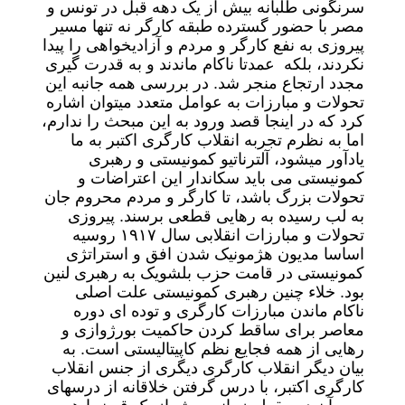
سرنگونی طلبانه بیش از یک دهه قبل در تونس و
مصر با حضور گسترده طبقه کارگر نه تنها مسیر
پیروزی به نفع کارگر و مردم و آزادیخواهی را پیدا
نکردند، بلکه عمدتا ناکام ماندند و به قدرت گیری
مجدد ارتجاع منجر شد. در بررسی همه جانبه این
تحولات و مبارزات به عوامل متعدد میتوان اشاره
کرد که در اینجا قصد ورود به این مبحث را ندارم،
اما به نظرم تجربه انقلاب کارگری اکتبر به ما
یادآور میشود، آلترناتیو کمونیستی و رهبری
کمونیستی می باید سکاندار این اعتراضات و
تحولات بزرگ باشد، تا کارگر و مردم محروم جان
به لب رسیده به رهایی قطعی برسند. پیروزی
تحولات و مبارزات انقلابی سال ۱۹۱۷ روسیه
اساسا مدیون هژمونیک شدن افق و استراتژی
کمونیستی در قامت حزب بلشویک به رهبری لنین
بود. خلاء چنین رهبری کمونیستی علت اصلی
ناکام ماندن مبارزات کارگری و توده ای دوره
معاصر برای ساقط کردن حاکمیت بورژوازی و
رهایی از همه فجایع نظم کاپیتالیستی است. به
بیان دیگر انقلاب کارگری دیگری از جنس انقلاب
کارگری اکتبر، با درس گرفتن خلاقانه از درسهای