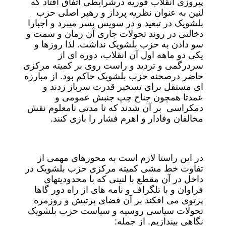
پیروزی انقلاب فوریه درشرایطی اتفاق افتاد که
لنین به عنوان نظریه پرداز و رهبر اصلی حزب
بلشویک در تبعید و در سویس بسر میبرد و اجبارا
دخالتی در روند تحولات جاری آن زمان و سمت و
سو دادن به حزب بلشویک نداشت. لذا روزها و
یکی دو ماهه اول آن انقلاب، دوره ای از
سردرگمی و تردید و راست روی بر کمیته مرکزی
حاضر درصحنه حزب بلشویک حاکم بود. از مبارزه
ای مستقل برای تسخیر قدرت سرباز زدند و
عمدتا همچون جناح چپ جنبش عمومی و
دمکراسی بر آن شدند که تا مدتی نامعلوم نقش
مخالفان وفادار و اهرم فشار را بازی کنند.
در این راستا لازم است به محورهای مهمی از
تفاوت خط مشی کمیته مرکزی حزب بلشویک در
داخل در آن مقطع با لنینی که با محدودیتهای
فراوان و با تلگراف و نامه های از راه دور گاها
پرتوی می افکند بر آن فضای پرتپش و روزمره
تحولات سیاسی روسیه و سیاست حزب بلشویک
نگاهی بیندازیم. از جمله: