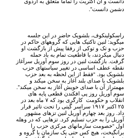
دانست و آن اکثریت را تماما متعلق به اردوی
دشمن دانست”.
راسکولینکوف، بلشویک حاضر در این جلسه
میگوید: لنین تاکتیک هایی که گروههای حاکم در
حزب و تک و توکی از رفقا پیش از بازگشت او
دنبال میکردند، با قاطعیت تمام به باد حمله
گرفت. بازگشت لنین در روز سوم آوریل سرآغاز
نقطه عطف اساسی در تغییر سیاستهای حزب
بلشویک بود. “فقط از این لحظه به بعد حزب
بلشویک با صدای بلند آغاز به سخن میکند و
مهمتراز آن با صدای خویش آغاز به سخن میکند”.
سوم آوریل روز پی افکندن قطعی پایه های
انقلاب و حکومت کارگری بود که ٧ ماه بعد در
٢٥ اکتبر ١٩١٧ سراسر گیتی را تحت تاثیر قرار
داد. روز بعد چهارم آوریل لنین تزهای مشهور
آوریل را به حزب تسلیم کرد. تزهایی که در وهله
اول “خصومت سازمانهای مرکزی حزب را
برانگیخت، هیچ کس حتی یک سازمان یا گروه و