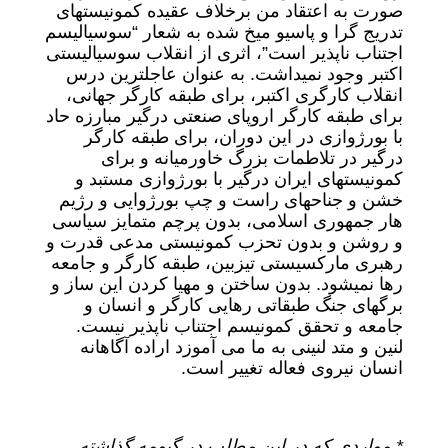
صورت به اعتقاد من برخلاف عقیده کمونیستهای
تدریج گرا و پاسیو میخ شده به شعار “سوسیالیسم
اجتناب ناپذیر است”، اثری از انقلاب سوسیالیستی
اکتبر وجود نمیداشت. به عنوان عاجلترین درس
انقلاب کارگری اکتبر، برای طبقه کارگر جهانی،
برای طبقه کارگر اروپای صنعتی درگیر مبارزه حاد
با بورژوازی در این دوران، برای طبقه کارگر
درگیر در تلاطمات بزرگ خاورمیانه و برای
کمونیستهای ایران درگیر با بورژوازی مستبد و
خشن و جناحهای راست و چپ بورژوایی و رژیم
هار جمهوری اسلامی، بدون پرچم متمایز سیاسی
و روشن و بدون تحزب کمونیستی مدعی قدرت و
رهبری مارکسیستی تیزبین، طبقه کارگر و جامعه
رها نمیشود. بدون ساختن و مهیا کردن این ساز و
برگهای جنگ طبقاتی رهایی کارگر و انسان و
جامعه و تحقق کمونیسم اجتناب ناپذیر نیست.
لنین و متد لنینی به ما می آموزد اراده آگاهانه
انسان نیروی فعاله تغییر است.
* مواردی که در این مطلب در گیومه گذاشته