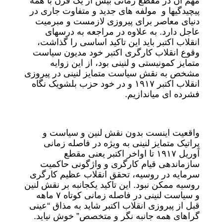
مهم آن در مقطع زمانی بیش از یک قرن با همه
پیچیدگیها و مولفه های جدید و متفاوت جاری در
دنیای معاصر برای پیروزی لازمست و مبرمیت
عاجل دارد. به علاوه در مراجعه به درسهای
انقلاب اکتبر باید این تاکید اساسی را گذاشت،
وقوع انقلاب کارگری اکتبر خود مدیون سیاست
متمایز کمونیستی و لنینی بود، از این زوایه
مشخص به نقش سیاست متمایز لنینی در پیروزی
انقلاب اکتبر ۱۹۱۷ و در خود حزب بلشویک نگاه
فشرده ای میاندازیم.
واقعیت اینست بدون نقش لنین و سیاست و
پراتیک متمایز لنینی به ویژه در فاصله زمانی
آوریل ١٩١٧ تا اواخر اکتبر یعنی مقطع
سازماندهی قیام کارگری و واژگونی حاکمیت
سرمایه در روسیه، تحقق انقلاب عظیم کارگری
روسیه ممکن نبود. این تاکید یکجانبه بر نقش لنین
و سیاست لنینی در فاصله زمانی کوتاه ٧ ماهه
قبل از پیروزی انقلاب اکتبر شاید به مذاق “عینی
گراهای همه جانبه نگر و متخصص” خوش نیاید.