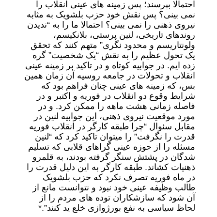
احتمالا بپرسند؛ پس زمینه های عینی انقلاب را
نمی بینی؟ پس نقش خود حزب بلشویک به مثابه
نیروی ذهنی را نمی بینی؟ احتمالا ما را به “ندیدن
روندهای تاریخی، لنین پرستی، بلانکیسم،
ولونتاریسم و محدود نگری” متهم کنند که تحقق
یک تحول عظیم را به نقش “یک شخصیت” گره
زده ایم. در جوابیه کوتاه و در تاکید بر زمینه عینی
انقلاب و تحولات در جامعه روسیه آن زمان همین
بس، که زمینه های عینی چنان فراهم بود که
شرایط وقوع دو انقلاب در فوریه و اکتبر و در
فاصله زمانی هشت ماهه را ممکن کرد. و در
مورد موقعیت نیروی ذهنی، این جوابیه لنین در
مقابل سئوال “چرا طبقه کارگر در انقلاب فوریه
قدرت را نگرفت” را میتوان تاکید کرد که “لنین
مسئله را از حوزه عینی گراهای قلابی که تسلیم
شدگان در پشتش سنگر گرفته بودند، به قلمرو
ذهنیات کشاند. طبقه کارگر به این دلیل قدرت را
در ماه فوریه تصرف نکرد که حزب بلشویک
طالب وظیفه عینی خود نبود و نتوانست مانع از
آن شود که سازشکاران توده های مردم را از
لحاظ سیاسی به نفع بورژوازی خلع ید کنند”.*