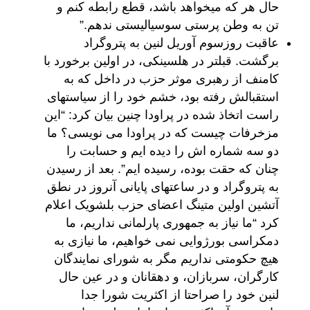
حال هر که میخواهد باشد، قطع رابطه کنم و
تن به وطن پرستی سوسیالیستی ندهم.”
عاقبت روزسوم آوریل لنین به پتروگراد
برگشت. قبلتر در هلسینکی، در اولین برخورد با
کامنف از رهبری موثر حزب در داخل که به
استقبالش رفته بود، خشم خود را از سیاستهای
راست اتخاذ شده در پراودا چنین بیان کرد: “این
مزخرفات چیست که در پراودا می نویسی؟ ما
دو سه شماره اش را دیده ایم و حسابت را
چنان که حقت بوده، رسیده ایم”. بعد از رسیدن
به پتروگراد و در ساعتهای پایانی آنروز در نطق
آتشین اولین متینگ اعضای حزب بلشویک اعلام
کرد “ما نیاز به جمهوری پارلمانی نداریم، ما
دمکراسی بورژوایی نمی خواهیم، ما نیازی به
هیچ حکومتی نداریم مگر به شورای نمایندگان
کارگران، سربازان، و دهقانان و در عین حال
لنین خود را صراحتا از اکثریت شورا جدا