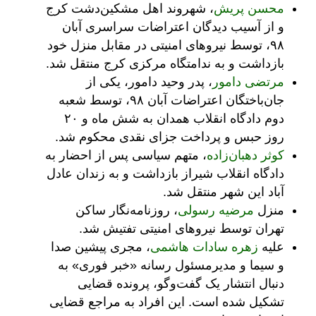
محسن پریش
، شهروند اهل مشکین‌دشت کرج
و از آسیب دیدگان اعتراضات سراسری آبان
۹۸، توسط نیروهای امنیتی در مقابل منزل خود
بازداشت و به ندامتگاه مرکزی کرج منتقل شد.
مرتضی دامور
، پدر وحید دامور، یکی از
جان‌باختگان اعتراضات آبان ۹۸، توسط شعبه
دوم دادگاه انقلاب همدان به شش ماه و ۲۰
روز حبس و پرداخت جزای نقدی محکوم شد.
کوثر دهبان‌زاده
، متهم سیاسی پس از احضار به
دادگاه انقلاب شیراز بازداشت و به زندان عادل
آباد این شهر منتقل شد.
منزل
مرضیه رسولی
، روزنامه‌نگار ساکن
تهران توسط نیروهای امنیتی تفتیش شد.
علیه
زهره سادات هاشمی
، مجری پیشین صدا
و سیما و مدیرمسئول رسانه «خبر فوری» به
دنبال انتشار یک گفت‌وگو، پرونده قضایی
تشکیل شده است. این افراد به مراجع قضایی