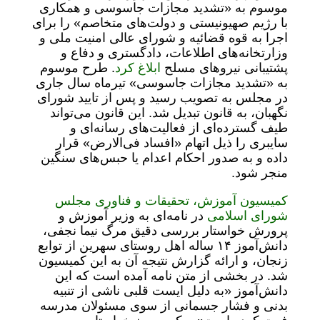
موسوم به «تشدید مجازات جاسوسی و همکاری
با رژیم صهیونیستی و دولت‌های متخاصم» را برای
اجرا به قوه قضائیه و شورای عالی امنیت ملی و
وزارتخانه‌های اطلاعات، دادگستری و دفاع و
پشتیبانی نیروهای مسلح
ابلاغ کرد
. طرح موسوم
به «تشدید مجازات جاسوسی» تیرماه سال جاری
در مجلس به تصویب رسید و پس از تایید شورای
نگهبان، به قانون تبدیل شد. این قانون می‌تواند
طیف گسترده‌ای از فعالیت‌های رسانه‌ای و
سایبری را ذیل اتهام «افساد فی‌الارض» قرار
داده و به صدور احکام اعدام یا حبس‌های سنگین
منجر شود.
کمیسیون آموزش، تحقیقات و فناوری مجلس
شورای اسلامی
در نامه‌ای به وزیر آموزش و
پرورش خواستار بررسی دقیق مرگ نیما نجفی،
دانش‌آموز ۱۴ ساله اهل روستای سهرین از توابع
زنجان، و ارائه گزارش نتیجه آن به این کمیسیون
شد. در بخشی از متن نامه آمده است که این
دانش‌آموز «به دلیل ایست قلبی ناشی از تنبیه
بدنی و فشار جسمانی از سوی مسئولان مدرسه