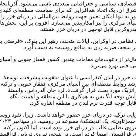
اقتصادی، سیاسی و جغرافیایی متعددی ناشی می‌شود. آذربایجا
رق آن، یک اتحاد هم‌افزایی که برای سیاست منطقه‌ای کلیدی
 نه تنها امکان تعیین جهت روابط بین‌المللی در دریای خزر را
ای مرکزی را نیز امکان‌پذیر می‌سازد. افزون بر این، بخش‌ها
یدروکربن قابل توجهی در دریای خزر هستند.
 نظامی در اوکراین، ایالات متحده، رهبر این بلوک، «فرصتی ب
نتیجه، ضربه زدن به منافع روسیه» به دست آورد.
ل‌تر از دعوت‌های مقامات چندین کشور قفقاز جنوبی و آسیای
-فنی بهره می‌برند.
ت خزر در لندن کنفرانسی با عنوان «تقویت پیشرفت، توسعۀ
رشد روابط منطقه‌ای بین آسیای مرکزی، قفقاز جنوبی و ترکیه 
تژیک مورد بحث قرار گرفت». لرد جان آلدرداس، وابستۀ
ایش توجه انگلیس به همکاری با این منطقه و اهمیت نگاه
قابل توجه قدرت نرم لندن در منطقه اشاره کرد.
ریایی ترکیه در دریای خزر حضور خواهد داشت. زیرا، نفوذ روسی
در منطقه گویا در حال تضعیف است. «بنیاد جیمزتاون»، یک اندیشکدۀ ممنوعه در روسیه، در سپ
یروی نظامی غالب در دریای خزر بوده است. اما اکنون ترکیه
قزاقستان امضا کرده است. در نتیجه، نیروی دریایی قزاقست