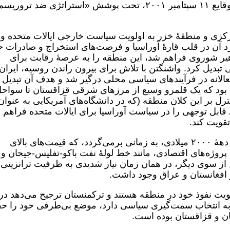
ناتو به آسیای مرکزی و منطقۀ خزر پس از وقایع ۱۱ سپتامبر ۲۰۰۱، تحت پوشش «استراتژی ضد ترور
۲، نفوذ به آسیای مرکزی و منطقۀ خزر به اولویت سیاست خارجی ایالات متحده و 
رد آن در قلب قارۀ آوراسیا و فرصت‌های استخراج و صادرات 
ماهیر شوروی فراهم شد، این منطقه را به عرصۀ رقابت برای
بدیل کرد. واشنگتن با تلاش برای بیرون راندن روسیه، ایران
لانه در فرآیندهای سیاسی محلی درگیر شد و هدف آن تبدیل
 بود که یک قلمرو وسیع از مرزهای شرقی قزاقستان تا سواح
رل بر این کلان منطقه (که در دانشگاه‌های آمریکایی به عنوان
 قابل توجهی را در سیاست آوراسیا برای ایالات متحده فراهم
تقویت کند.
شکوفایی سیاست آمریکا در منطقۀ خزر به دهۀ ۲۰۰۰ میلادی، به زمانی برمی‌گردد، که قیمت‌های بالای
ن پروژه‌های اقتصادی، مانند خط لولۀ نفت باکو-تفلیس-جیحان و
 از سوی دیگر، در همان زمان نیاز شدیدی به ظرفیت ترانزیتی
 افغانستان و عراق وجود داشت.
تقویت نفوذ خود در منطقه هستند و ترکمنستان ترجیح می‌دهد در
یاز به انتخاب سمت‌گیری سیاسی دارد، موضع بی‌طرفی خود را ح
جان و قزاقستان بوده است.