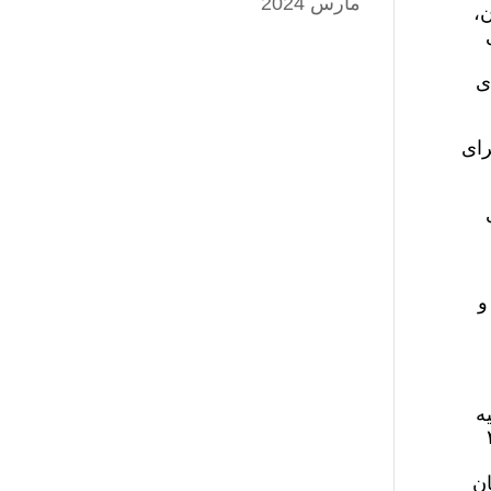
مارس 2024
ن،
ی
رای
و
ه
تامبر ٢٠٢٣
ان