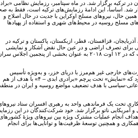
 در ترکیه برگزار شد. در ماه سپتامبر، رزمایش نظامی «براد
 برگزار شد. اساساً، این ادامۀ رزمایش‌های ترکیه است، فقط به صح
 همین حال، نیروهای مسلح اوکراین با جدیت در حال اصلاح و
های مسلح روسیه در محیط‌های شهری و استفاده از پهپادها
ذربایجان، قزاقستان، قطر، ازبکستان، پاکستان و ترکیه در
 برای تصرف اراضی و در عین حال نقض آشکار و نمایشی
کنوانسیون وضعیت حقوقی دریای خزر است که در ۱۲ اوت ۲۰۱۸ به عنوان بخشی از پنجمین اجلاس سر
های خارجی غیر هم‌مرز با دریای خزر، و به‌ویژه تأسیس
پایگاه‌های آن‌ها ممنوع است و معلوم می‌شود که «نمایش» تحت پرچم «برادری ابدی – ۴» با هدف از هم
اعاتی-سیاسی با هدف تضعیف مواضع روسیه و ایران در منطقه
مکاری تحت یک فرماندهی واحد به رهبری افسران ستاد نیروهای
و آمریکایی ناتو برگزار شد. خود شرکت‌کنندگان در این رزما
اهداف انجام عملیات مشترک ویژه بین نیروهای ویژۀ کشورهای
کاری و همچنین توسعۀ ظرفیت‌ها و توانایی‌ها برای انجام