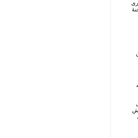
ری
نۀ
ان
یش