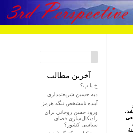
آخرین مطالب
خ یا پ؟
دبه حسین شریعتمداری
آینده نامشخص تنگه هرمز
وایل دهۀ ١٩٩٠ و
شد،
ورود حسن روحانی برای
سعی
رادیکال‌سازی فضای
ادی
سیاسی کشور؟
نۀ