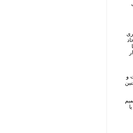
مکاری
اد
ر
 و
نین
میم
ا