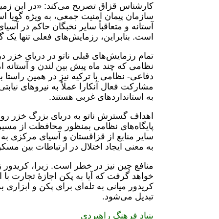
کارشناس قزاق تصریح می‌کند: «در این زم
سازمان پیمان امنیت جمعی، به ویژه گویا اس
آستانه و متعاقباً سایر نخبگان حاکم در آس
است. بنابراین، رزمایش‌های فعلی تنها یک 
نظامی که چند ماه پیش بین لندن و آستانه ا
دفاعی- نظامی با ترکیه نیز در همین راستا
مشارکت فعال آنکارا عملاً به نیروهای نیابت
به استانداردهای غربی هستند.
اهداف گسترش ناتو به دریای بزرگ خزر ر
پایگاه‌های نظامی بمنظور محافظت از مسیر
سایر منابع از قزاقستان و آسیای مرکزی ب
به معنی ایجاد اختلال در ارتباطات بین مسک
منافع چین نیز در خطر است. زیرا، کریدور 
خواهد گرفت که آیا به پکن اجازۀ تجارت با ات
کریدور میانی به تله‌ای برای پکن و ابزاری
تبدیل می‌شود.
بنیاد فرهنگ راهبردی