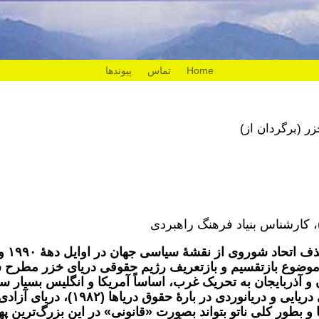
Home
تماس
پیوندها
ر (برگردان از)
ا. م. شیری- هنگامی که بعد از حذف اتحاد شوروی از نقشۀ سیاسی جهان در ا
وضوع بازتقسیم و بازتعریف رژیم حقوقی دریای خزر مطرح 
 آذربایجان به تحریک غرب، اساساً آمریکا و انگلیس بسیار 
کردند که دریای خزر برخلاف کنوانسیون‌های دریایی و دریانوردی در بارۀ حقوق دریاها (١٩٨٢)، دریای آز
و بطور کلی ناتو بتواند بصورت «قانونی» در این بزرگ‌ترین په