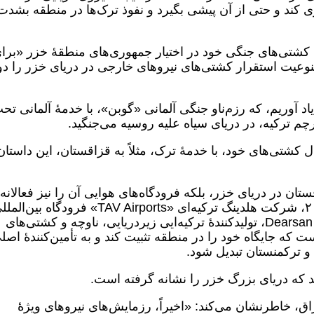
ری کند و حتی از آن پیشی بگیرد و نفوذ ترک‌ها در منطقه بشدت
دن کشتی‌های جنگی خود در اختیار جمهوری‌های منطقۀ خزر «برا
نوعیت استقرار کشتی‌های نیروهای خارجی در دریای خزر را دو
د آوریم، که رزم‌ناو جنگی آلمانی «گوبن»، با خدمۀ آلمانی تح
چم ترکیه، در دریای سیاه علیه روسیه می‌جنگید.
قال کشتی‌های خود، با خدمۀ ترک، مثلاً به قزاقستان، این داستان
تان در دریای خزر، بلکه فرودگاه‌های هوایی آن را نیز فعالانه
توسعه می‌دهد. به عنوان مثال، در سال ۲۰۲۰، شرکت هلدینگ ترکیه‌ای «TAV Airports» فرودگاه بین
آلماتا را خریداری کرد. کارخانۀ کشتی‌سازی Dearsan، تولیدکنندۀ ترکیه‌ایی زیردریایی، ناوچه و کشتی‌های
 که جایگاه خود را در منطقه تثبیت کند و به تأمین‌کنندۀ اصل
و ترکمنستان تبدیل شود.
هد که دریای بزرگ خزر را نشانه گرفته است.
ق، خاطرنشان می‌کند: «اخیراً، رزمایش‌های نیروهای ویژۀ