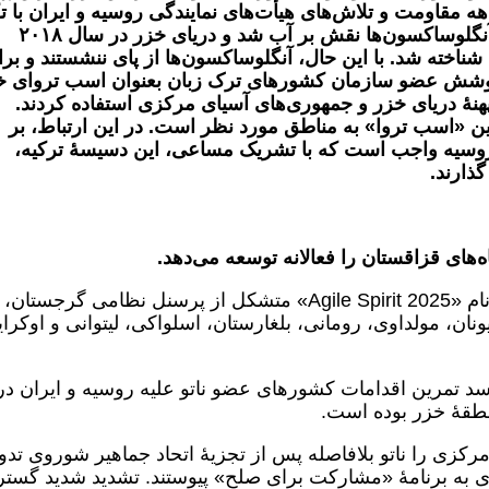
دهه مقاومت و تلاش‌های هیأت‌های نمایندگی روسیه و ایران با ت
بر قوانین و موازین بین‌المللی، نقشۀ شوم آنگلوساکسون‌ها نقش بر آب شد و دریای خزر در سال ٢٠١٨
اخته شد. با این حال، آنگلوساکسون‌ها از پای ننشستند و بر
ت پوشش عضو سازمان کشورهای ترک زبان بعنوان اسب تروای خ
هنۀ دریای خزر و جمهوری‌های آسیای مرکزی استفاده کردند.
 این «اسب تروا» به مناطق مورد نظر است. در این ارتباط، بر
وسیه واجب است که با تشریک مساعی، این دسیسۀ ترکیه،
ذارند.
‌های قزاقستان را فعالانه توسعه می‌دهد.
در تابستان ۲۰۲۵، رزمایش چندملیتی ناتو با نام «Agile Spirit 2025» متشکل از پرسنل نظامی گرجستان،
، یونان، مولداوی، رومانی، بلغارستان، اسلواکی، لیتوانی و اوکرا
سد تمرین اقدامات کشورهای عضو ناتو علیه روسیه و ایران در
نطقۀ خزر بوده است.
زی را ناتو بلافاصله پس از تجزیۀ اتحاد جماهیر شوروی تدو
 آسیای مرکزی به برنامۀ «مشارکت برای صلح» پیوستند. تشدید شدید گس