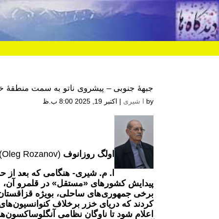
جبهۀ جنوبی – پیشروی ناتو به سمت منطقۀ خز
by
ا شیری
|
اکتبر 19, 2025 8:00 ب.ظ
اولگ روزانوف
(Oleg Rozanov)، کارشناس بنیاد فرهنگ راهبردی
پیدایش کشورهای «مستقل» در قلمرو آن، م
برخی جمهوری‌های ساحلی، بویژه قزاقستان و
اعلام شود تا ناوگان نظامی آنگلوساکسون‌ها 