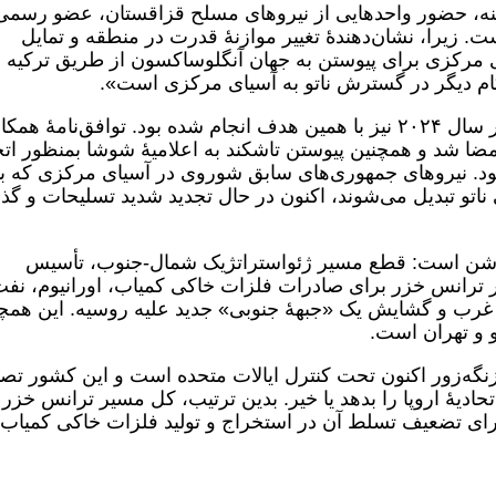
ینه، حضور واحدهایی از نیروهای مسلح قزاقستان، عضو رسمی
ت. زیرا، نشان‌دهندۀ تغییر موازنۀ قدرت در منطقه و تمایل
یای مرکزی برای پیوستن به جهان آنگلوساکسون از طریق ترکیه
گام دیگر در گسترش ناتو به آسیای مرکزی است».
تمام رزمایش‌های قبلی ناتو در دریای خزر در سال ۲۰۲۴ نیز با همین هدف انجام شده بود. توافق‌نامۀ ه
مضا شد و همچنین پیوستن تاشکند به اعلامیۀ شوشا بمنظور اتح
 بود. نیروهای جمهوری‌های سابق شوروی در آسیای مرکزی که با
ی ناتو تبدیل می‌شوند، اکنون در حال تجدید شدید تسلیحات و گذا
وشن است: قطع مسیر ژئواستراتژیک شمال-جنوب، تأسیس
 ترانس خزر برای صادرات فلزات خاکی کمیاب، اورانیوم، نفت
ه غرب و گشایش یک «جبهۀ جنوبی» جدید علیه روسیه. این همچ
و و تهران است.
زنگه‌زور اکنون تحت کنترل ایالات متحده است و این کشور تص
حادیۀ اروپا را بدهد یا خیر. بدین ترتیب، کل مسیر ترانس خزر ی
 برای تضعیف تسلط آن در استخراج و تولید فلزات خاکی کمیاب