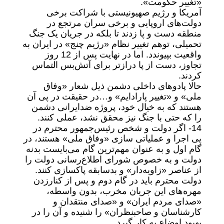
«تغییر حکومت».
آمریکا و رژیم صهیونیستی با شراکت برخی
دولت‌های اروپایی و برخی سران مرتجع در
منطقه دست و پا زدند تا بلکه در جریان یک جنگ
تحمیلی، توهم تغییر نظام «رژیم چنج» در ایران به
واقعیت بپیوندد. اما در نهایت پس از 12 روز
تجاوز، دست از پا درازتر برای آتش‌بس التماس
کردند.
حالا پادوهای داخلی دشمن ذیل شعار «وفاق
ملی» و «تغییر پارادایم» و…در حقیقت در پی آن
هستند که به خیال خود، پروژه ضدایرانی دشمن
را که حتی با جنگ نیز محقق نشد، عملی کنند.
14- اگر دولت و شخص رئیس‌جمهور محترم در
پی اجرا و عملیاتی سازی «وفاق ملی» هستند، در
گام اول و به عنوان مهم‌ترین گام می‌بایست بدنه
دولت و به خصوص شورای اطلاع‌رسانی دولت را
از عناصر «زاویه‌دار» و بدسابقه پاکسازی کنند.
دولت محترم باید در گام دوم و پس از کنارزدن
مهره‌های این جریان مخرب، بدون واسطه،
«صدای مردم ایران» و «صدای منتقدان و
کارشناسان و صاحبنظران» را شنیده و آن را در
بهبود اوضاع به کار گیرد.