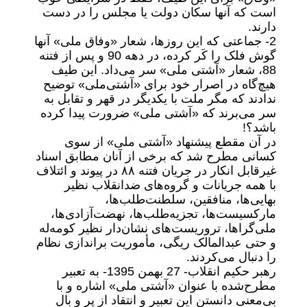
است که آنها سکان دولت یا مجلس را در دست
دارند.
2- جماعتی که این روزها، شعار «وفاق ملی» آنها
گوش فلک را کَر کرده، در دهه 90 و پس از فتنه
88، شعار «آشتی ملی» سر می‌داد. این طیف
هیچ‌گاه در اصرار خود برای «آشتی‌ملی» توضیح
ندادند که مگر ملت با یکدیگر در قهر و تقابل به
سر می‌برند که «آشتی ملی» ضرورت پیدا کرده
باشد؟!
در آن مقطع پیشنهاد «آشتی ملی» از سوی
کسانی مطرح شد که برخی از آنان مطابق اسناد
غیرقابل انکار در جریان فتنه ۸۸ در پیوند و ائتلاف
با همه جریانات و گروه‌های ضدانقلاب نظیر
بهایی‌ها، منافقین، سلطنت‌طلب‌ها،
مارکسیست‌ها، تجزیه‌طلب‌ها، نهضت‌آزادی‌ها،
ملی‌گراها، تروریست‌های نشان‌دار نظیر کومه‌له
و حتی عبدالمالک ریگی، مأموریت براندازی نظام
را دنبال می‌کردند.
رهبر حکیم انقلاب- 27 بهمن 1395- به تعبیر
مطرح‌شده با عنوان «آشتی ملی» اشاره و با
بی‌معنی دانستن این تعبیر و انتقاد از پر و بال