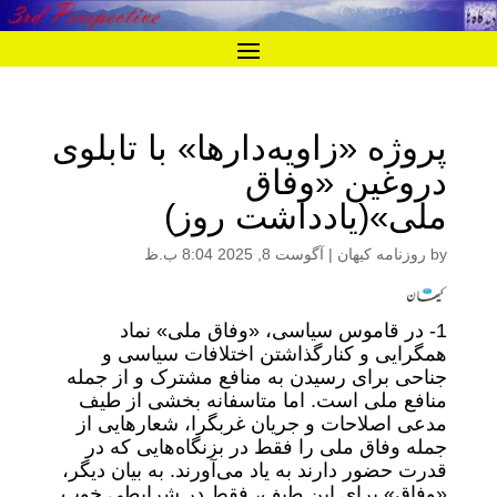
پروژه «زاویه‌دارها» با تابلوی
دروغین «وفاق
ملی»(یادداشت روز)
by
روزنامه کیهان
|
آگوست 8, 2025 8:04 ب.ظ
1- در قاموس سیاسی، «وفاق ملی» نماد
همگرایی و کنارگذاشتن اختلافات سیاسی و
جناحی برای رسیدن به منافع مشترک و از جمله
منافع ملی است. اما متاسفانه بخشی از طیف
مدعی اصلاحات و جریان غربگرا، شعارهایی از
جمله وفاق ملی را فقط در بزنگاه‌هایی که در
قدرت حضور دارند به یاد می‌آورند. به بیان دیگر،
«وفاق» برای این طیف، فقط در شرایطی خوب