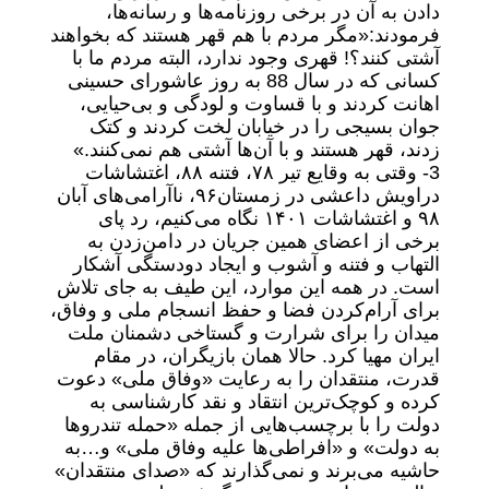
دادن به آن در برخی روزنامه‌ها و رسانه‌ها،
فرمودند:«مگر مردم با هم قهر هستند که بخواهند
آشتی کنند؟! قهری وجود ندارد، البته مردم ما با
کسانی که در سال 88 به روز عاشورای حسینی
اهانت کردند و با قساوت و لودگی و بی‌حیایی،
جوان بسیجی را در خیابان لخت کردند و کتک
زدند، قهر هستند و با آن‌ها آشتی هم نمی‌کنند.»
3- وقتی به وقایع تیر ۷۸، فتنه ۸۸، اغتشاشات
دراویش داعشی در زمستان۹۶، ناآرامی‌های آبان
۹۸ و اغتشاشات ۱۴۰۱ نگاه می‌کنیم، رد پای
برخی از اعضای همین جریان‌ در دامن‌زدن به
التهاب و فتنه و آشوب و ایجاد دودستگی آشکار
است. در همه این موارد، این طیف به جای تلاش
برای آرام‌کردن فضا و حفظ انسجام ملی و وفاق،
میدان را برای شرارت و گستاخی دشمنان ملت
ایران مهیا کرد. حالا همان بازیگران، در مقام
قدرت، منتقدان را به رعایت «وفاق ملی» دعوت
کرده و کوچک‌ترین انتقاد و نقد کارشناسی به
دولت را با برچسب‌هایی از جمله «حمله تندرو‌ها
به دولت» و «افراطی‌ها علیه وفاق ملی» و…به
حاشیه می‌برند و نمی‌گذارند که «صدای منتقدان»