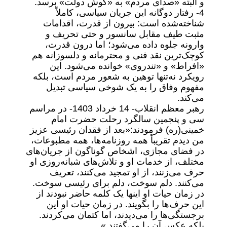
و البته «صدای مردم» به «گوش دولت» برسد.
4- رفتار دوگانه این جریان سیاسی، کاملاً
شناخته‌شده است: بیرون از قدرت، اقدامات
مثبت طیف مقابل سانسور و حتی تحریف و
وارونه جلوه داده می‌شود؛ اما درون قدرت،
کوچک‌ترین نقد فنی و محترمانه و دلسوزانه هم
«افراط» و «تندروی» خوانده می‌شود. این
رویکرد نه‌تنها توهین به شعور مردم است، بلکه
مفهوم وفاق را به یک شوخی سیاسی تبدیل
می‌کند.
رهبر معظم انقلاب- 14 خرداد 1403- در مراسم
سی‌ و پنجمین سالگرد رحلت حضرت امام
خمینی(ره) فرمودند:«بعد از فقدان رئیسی عزیز
من دیدم تقریباً همه روزنامه‌ها، همه‌ مطبوعات،
در فضای مجازی، اشخاص گوناگون از جریان‌های
مختلف، از خدمات او و تلاش‌های شبانه‌روزی او
حرف می‌زنند، از او تمجید می‌کنند، تعریف
می‌کنند. دلم سوخت، دلم برای رئیسی سوخت.
در زمان حیات او اینها یک کلمه حاضر نبودند از
این حرف‌ها را بگویند. در زمان حیات او این
برجستگی‌ها را می‌دیدند، اما کتمان می‌کردند.
بلکه عکس آن را می‌گفتند.»