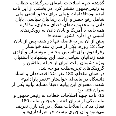
گذشته جبهه اصلاحات نامه‌ای سرگشاده خطاب
به رئیس‌جمهور منتشر کرد. در بخشی از این نامه
آمده بود«اقدامات عملی برای تحقق آشتی ملی
شامل رفع حصر و آزادی زندانیان سیاسی، پایان
دادن به محدودیت‌های فضای مجازی، مذاکره
همه‌جانبه با آمریکا و پایان دادن به رویکردهای
امنیتی در اداره کشور است.»!
پیش از آن نیز به فاصله تنها دو هفته پس از پایان
جنگ 12 روزه، یکی از سران فتنه خواستار
رفراندوم برای تأسیس مجلس موسسان و آزادی
همه زندانیان سیاسی شد. این پیشنهاد با استقبال
ویژه دشمنان ملت ایران از جمله منافقین و
گروهک‌های تجزیه‌طلب مواجه شد.
در همان مقطع، 180 نفر مثلا اقتصاددان و استاد
دانشگاه در بیانیه‌ای خواستار «تغییر پارادایم»
شدند. محتوای این بیانیه دقیقا مشابه بیانیه یکی از
سران فتنه بود.
13- نامه جبهه اصلاحات خطاب به رئیس‌جمهور و
بیانیه یکی از سران فتنه و همچنین بیانیه 180
فعال مدعی اصلاحات همگی در یک پازل تعریف
می‌شود و آن چیزی نیست جز «براندازی» و