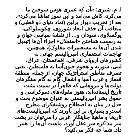
ا. م. شیری:
«آن که عمری هوس سوختن ما
می‌کرد، کاش می‌آمد و این سوز تماشا می‌کرد».
بعد از تخریب دیوار برلین (نماد دنیای دو قطبی) و
متعاقب آن حذف اتحاد شوروی، چکوسلواکی،
یوگسلاوی، سودان و… از نقشۀ سیاسی جهان و
به رسمت شناختن «استقلال» اجزاء آن‌ها (تبدیل
شدن آن‌ها به مسعتمرات مفلوک)، همچنین،
تهاجمات استعماری امپریالیسم جهانی به
کشورهای اروپای شرقی، افغانستان، عراق،
لیبی، سوریه و هجوم جنون‌آسا به فلسطین، یعنی
تصرف مناطق استراتژیک جهان، از جمله، منطقۀ
ققفاز و غرب آسیا و اشغال گام به گام سنگرهای
دولت‌ها و نیروهایی که ظاهراً در سمت مثبت
تاریخ ایستاده‌اند، هنوز مقوله‌های دموکراسی و
حقوق بشر امپریالیستی به عنوان موضوع بحث و
جدل در میان به اصطلاح روشنفکران مطرح
است و بسیاری بر این باورند که امپریالیست‌های
تاریخاً و ماهیتاً جنایتکار غربی را می‌توان در پشت
میز مذاکره سر عقل آورد، ماهیت آن‌ها را تغییر
داد. شما چه فکر می‌کنید؟