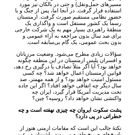
مسیرهای حمل‌ونقل) و حتی در بالکان نیز مورد
استفاده قرار گرفت. در آنجا اما، پس از جنگ و با
حضور نظامی مستقیم صورت گرفت. ارمنستان
رسماً یک کشور مستقل است و واگذاری یک
منطقۀ راهبردی بسیار مهم به یک شرکت خارجی
برای صد سال بدون مراجعه به آراء عمومی و
بدون بحث عمومی، یک گام بی‌سابقه است.
سؤالات زیادی مطرح می‌شود. وضعیت مرزبانان
و افسران پلیس ارمنستان در این منطقه چگونه
خواهد بود؟ آیا اگر مثلاً تصادف یا درگیری رخ دهد،
قوانین ارمنستان اعمال خواهد شد؟ چه کسی
مسئول امنیت خواهد بود؟ و از همه مهمتر، صد
سال دیگر چه اتفاقی خواهد افتاد؟ اگر این جاده
تحت مدیریت آمریکا قرار گیرد، ایران چه
واکنشی نشان خواهد داد؟ روسیه؟ چین؟
پشت سکوت ایروان چه چیزی نهفته است و چه
خطراتی در پی دارد؟
نکتۀ جالب این است که مقامات ارمنی هنوز از
پاسخ‌های صریح طفره می‌روند. پاشینیان در عین