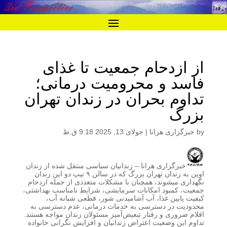
از ازدحام جمعیت تا غذای
فاسد و محرومیت درمانی؛
تداوم بحران در زندان تهران
بزرگ
by
خبرگزاری هرانا
|
جولای 13, 2025 9:18 ق.ظ
خبرگزاری هرانا – زندانیان سیاسی منتقل‌ شده از زندان
اوین به زندان تهران بزرگ که در سالن ۹ تیپ دو این زندان
نگهداری میشوند، همچنان با مشکلات متعددی از جمله ازدحام
جمعیت، کمبود امکانات سرمایشی، شرایط نامناسب بهداشتی،
کیفیت پایین غذا، آب آشامیدنی شور، قطعی شبانه آب،
محدودیت در دسترسی به خدمات درمانی، عدم دسترسی به
اقلام ضروری و رفتار تبعیض‌آمیز مسئولان زندان مواجه هستند.
تداوم این وضعیت اعتراض زندانیان و افزایش نگرانی خانواده