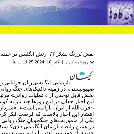
نقش پُررنگ لشکر 77 ارتش انگلیس در عملیات روانی اسرائیل علیه محورهای مقاومت
by
روزنامه کیهان
|
اکتبر 10, 2024 11:25 ب.ظ
تارنمایی انگلیسی‌زبان جزئیاتی 
صهیونیستی، در زمینه‌ تاکتیک‌های جنگ رو
بخش قابل توجهی از «عملیات روانی» مرتبط
این اخبار جعلی در این روزها چند بار به
«حزب‌الله از ایران ناراضی است»؛ «سردا
انتشار این اخبار بالاست که فرصت فکر کردن
یکی از مأموریت‌هایِ جنگجویانِ جنگِ روانی
در همین رابطه تارنمای انگلیسی «دی‌کلسیفاید
جدیدی از همدستی لندن با رژیم صهیونیستی