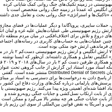
صهیونیستی در زمینه تکنیک‌های جنگ روانی کمک شایانی کرده
 اساس این گزارش، لشگر ۷۷ ارتش انگلیس که عمدتاً در زمینه جنگ روانی متخصص است با
«تاکتیک‌ها و استراتژی» جنگ روانی بحث و تعامل جدی داشته
 لشگر ۷۷ ارتش انگلیس، حملات سایبری، پروپاگاندا و دیگر عملیات‌ها در فضای مجاز
ارتش رژیم صهیونیستی طی عملیات‌هایش علیه غزه و لبنان اتک
های دروغ و تلاش برای اختلاف‌افکنی در میان مردم منطقه دا
ین عملیات‌هایی به حساب‌های کاربری در رسانه‌های اجتماعی
گوی فرماندهی ارتش خود متکی بوده است.
طبق گزارش این تارنمای انگلیسی‌، لشگر ۷۷ ارتش انگلیس و ارتش رژیم صهیونی
شایر» انگلیس تعامل و همکاری داشته‌اند. آن‌طور که ایسنا نوشته
است، در این گزارش تصریح شد که تعامل و هم
آنکه اسناد مورد استناد این گزارش از جانب گروهی تحت عنوان
«ناشناس برای عدالت» افشا و توسط سازمان Distributed Denial of Secrets منتشر شده است. گفتنی
از پاسخ دادن به درخواست‌ها برای دسترسی به اسناد بر مبنای
به پرسش‌های پارلمانی درباره کمک‌های وزارت دفاع این کشور ب
 افشا شده‌ای اهمیتی ویژه پیدا می‌کنند. رژیم صهیونیستی با
ری از بابت ارتکاب نسل‌کشی و جنایات جنگی رو‌به‌رو شده و
از بابت جنایات جنگی هر چه بیشتر بالا می‌گیرد و ممکن است 
س و آمریکا به نقض قوانین بین‌المللی از سوی این رژیم باز ش