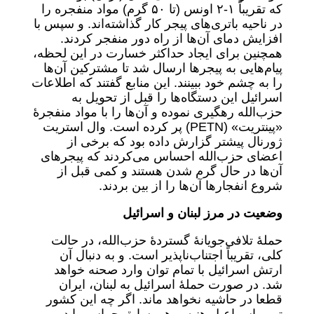
که تقریباً ١-٢ اونس (تا ۵٠ گرم) مواد منفجره را
در ناحیه باتری‌های پیجر کار گذاشته‌اند. و سپس با
افزایش دمای آن‌ها از راه دور منفجر کردند.
همچنین برای ایجاد حداکثر خسارت در این لحظه،
پیام‌هایی به پیجرها ارسال شد تا مشترکین آن‌ها
را به چشم خود ببینند. این منابع گفتند که اطلاعات
اسرائیل این دستگاه‌ها را قبل از تحویل به
حزب‌الله رهگیری نموده و آن‌ها را با مواد منفجرۀ
«پینتریت» (PETN) پر کرده است. وال استریت
ژورنال پیشتر گزارش داده بود که برخی از
اعضای حزب‌الله احساس می‌کردند که پیجرهای
آن‌ها در حال گرم شدن هستند و کمی قبل از
شروع انفجارها آن‌ها را از بین بردند.
وضعیت در مرز لبنان و اسرائیل
حملۀ تلافی‌جویانۀ گستردۀ حزب‌الله، در حالت
کلی، تقریباً اجتناب‌ناپذیر است. و به دنبال آن
ارتش اسرائیل با تمام توان وارد صحنه خواهد
شد. در صورت حملۀ اسرائیل به لبنان، ایران
قطعا در حاشیه نخواهد ماند. اگر چه این کشور