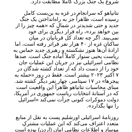
شروع یک جنگ بزرگ کاملاً مطابقت دارد.
نتانیاهو که سرانجام در غزه به بن‌بست کامل
رسیده است، ظاهراً جز به راه‌انداختن یک جنگ
جدید و حتی شدیدتر در شمال که «همه چیز را از
بین خواهد برد»، راه فرار دیگری برای خود
نمی‌بیند. اگر چه تعداد کل قربانیان در میان
ساکنان غزه از ۴٠ هزار نفر فراتر رفته است، اما
ارادۀ آن‌ها هنوز نشکسته و رهبری جدید حماس به
ریاست یحیی سنوار کاملاً آماده جنگ است. صدها
نظامی اسرائیلی نیز در جریان این عملیات جان
خود را از دست داد که از تعداد کشته شدگان در
٧ اکتبر ٢٠٢٣ بیشتر است. فقط در روز «حمله به
پیجرها» در ١٧ سپتامبر، چهار نفر دیگر کشته شد.
مبنای محاسبات نتانیاهو ظاهراً این واقعیت است
که در آستانۀ انتخابات ریاست جمهوری در آمریکا،
دولت دموکرات کنونی جرأت نمی‌کند «اسرائیل
را تنها بگذارد».
روزنامۀ اسرائیلی اورشلیم پست به نقل از منابع
متعدد اعتراف می‌کند که این عملیات مشترکِ
موساد و اطلاعات نظامی امان (اردن) بوده است