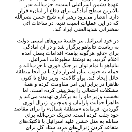
عهدۀ دشمن اسرائیلی است». حزب‌الله «در
بالاترین سطح آمادگی برای دفاع از لبنان» قرار
دارد. انتظار می‌رود رهبر آن، شیخ حسن نصرالله
که در این عملیات آسیب ندید، در ساعات آتی
سخنرانی شدیدالحنی ایراد کند.
در خود اسرائیل نیز جلسۀ نیروهای امنیتی دولت
به ریاست نتانیاهو برگزار شد و در آن آمادگی
برای «دفع هرگونه پیامد» اقدامات بعمل آمده
اعلام گردید. به نوشتۀ مطبوعات اسرائیل،
نتانیاهو با تمام توان بر جنگ فوری با حزب‌الله و
حمله به جنوب لبنان اصرار دارد تا در آنجا منطقۀ
حائل ایجاد کند. یوآو گالانت، وزیر دفاع تا کنون
ظاهراً در برابر این امر مقاومت کرده و همۀ
مشکلات احتمالی را پیش‌بینی کرده است. اما
نخست وزیر «او را به برکناری تهدید» می‌کند و
ظاهراً حمایت پارلمان و همچنین، ژنرال اوری
گوردین، فرمانده «منطقۀ شمال» را برای مقاصد
خود جلب کرده است. تحریک حزب‌الله برای
مقابله به مثل خشن علیه اسرائیل با تاکتیک‌های
متقاعد کردن ژنرال‌های مردد ستاد کل برای