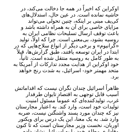
اوکراین که اخیراً در همه جا دخالت می‌کند، در
حاشیه نمانده است. در عین حال، استدلال‌های
کی‌یف مبنی بر اینکه، چنین تحولی می‌تواند
مزایای خاصی برای آن به همراه داشته باشد و
باعث توقف ارسال تسلیحات نظامی ایران به
روسیه بشود، بی‌معنی است. چرا که اولاً، تولید
«گرانیوم» و برخی دیگر از انواع سلاح‌هایی که در
ابتدا در ایران توسعه یافتند، طبق گزارش‌ها، قبلاً
به طور کامل به روسیه منتقل شده است. ثانیاً،
خود اوکراین از هدایت مجدد تدارکات از آمریکا به
متحد مهمتر خود- اسرائیل، به شدت رنج خواهد
برد.
ظاهراً اسرائیل چندان نگران نیست که اقداماتش
آسیب قابل توجهی به اقتصاد تایوان طرفدار
غرب، تولیدکننده‌ای که عموماً مسئول امنیت
تولیدات خود است، وارد کند. به اعتبار مجارستان
نیز که چندان مورد پسند واشنگتن نیست، ضربه‌
وارد شد. به یک معنا، این یک درس برای ویکتور
اوربان، نخست وزیر مجارستان است که تا کنون
وفاداری مطلق خود را به اسرائیل نشان داده