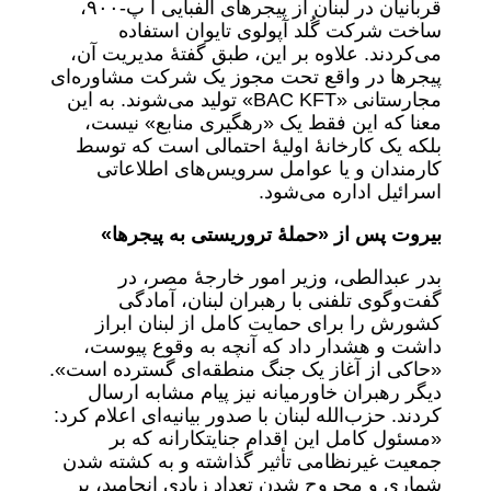
قربانیان در لبنان از پیجرهای الفبایی آ پ-٩٠٠،
ساخت شرکت گُلد آپولوی تایوان استفاده
می‌کردند. علاوه بر این، طبق گفتۀ مدیریت آن،
پیجر‌ها در واقع تحت مجوز یک شرکت مشاوره‌ای
مجارستانی «BAC KFT» تولید می‌شوند. به این
معنا که این فقط یک «رهگیری منابع» نیست،
بلکه یک کارخانۀ اولیۀ احتمالی است که توسط
کارمندان و یا عوامل سرویس‌های اطلاعاتی
اسرائیل اداره می‌شود.
بیروت پس از «حملۀ تروریستی به پیجرها»
بدر عبدالطی، وزیر امور خارجۀ مصر، در
گفت‌وگوی تلفنی با رهبران لبنان، آمادگی
کشورش را برای حمایت کامل از لبنان ابراز
داشت و هشدار داد که آنچه به وقوع پیوست،
«حاکی از آغاز یک جنگ منطقه‌ای گسترده است».
دیگر رهبران خاورمیانه نیز پیام مشابه ارسال
کردند. حزب‌الله لبنان با صدور بیانیه‌ای اعلام کرد:
«مسئول کامل این اقدام جنایتکارانه که بر
جمعیت غیرنظامی تأثیر گذاشته و به کشته شدن
شماری و مجروح شدن تعداد زیادی انجامید، بر