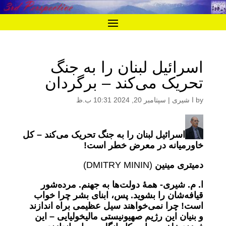
اسرائیل لبنان را به جنگ
تحریک می‌کند – برگردان
by
ا شیری
|
سپتامبر 20, 2024 10:31 ب.ظ
اسرائیل لبنان را به جنگ تحریک می‌کند –
کل
خاورمیانه در معرض خطر است!
دمیتری مینین
(DMITRY MININ)
ا. م. شیری- همۀ دولت‌ها به جهنم. مرده‌شور
قیافه‌شان را بشوید. پس، ابنای بشر چرا خواب
است! چرا نمی‌خواهند سیل عظیمی براه اندازند
و بنیان این رژیم صهیونیستی مالیخولیایی – این