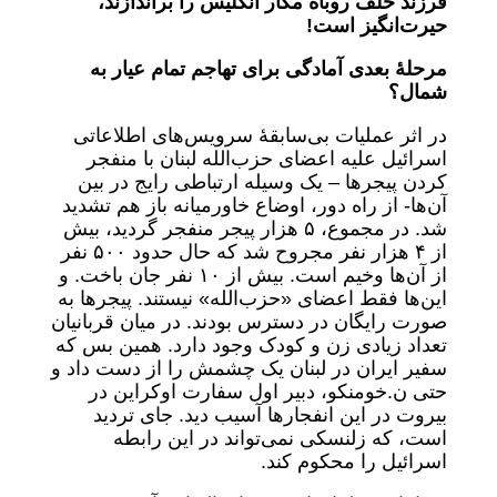
فرزند خلف روباه مکار انگلیس را براندازند،
حیرت‌انگیز است!
مرحلۀ بعدی آمادگی برای تهاجم تمام عیار به
شمال؟
در اثر عملیات بی‌سابقۀ سرویس‌های اطلاعاتی
اسرائیل علیه اعضای حزب‌الله لبنان با منفجر
کردن پیجرها – یک وسیله ارتباطی رایج در بین
آن‌ها- از راه دور، اوضاع خاورمیانه باز هم تشدید
شد. در مجموع، ۵ هزار پیجر منفجر گردید، بیش
از ۴ هزار نفر مجروح شد که حال حدود ۵٠٠ نفر
از آن‌ها وخیم است. بیش از ١٠ نفر جان باخت. و
این‌ها فقط اعضای «حزب‌الله» نیستند. پیجرها به
صورت رایگان در دسترس بودند. در میان قربانیان
تعداد زیادی زن و کودک وجود دارد. همین بس که
سفیر ایران در لبنان یک چشمش را از دست داد و
حتی ن.خومنکو، دبیر اول سفارت اوکراین در
بیروت در این انفجارها آسیب دید. جای تردید
است، که زلنسکی نمی‌تواند در این رابطه
اسرائیل را محکوم کند.