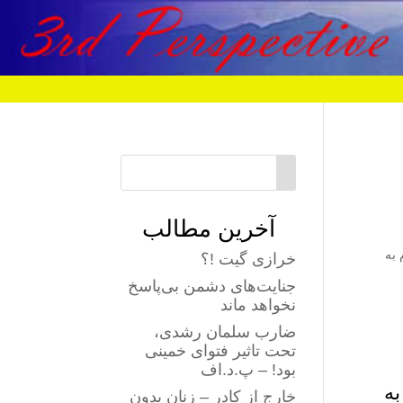
آخرین مطالب
به
خرازی گیت !؟
جنایت‌های دشمن بی‌پاسخ
نخواهد ماند
ضارب سلمان رشدی،
تحت تاثیر فتوای خمینی
بود! – پ.د.اف
به
خارج از کادر – زنان بدون