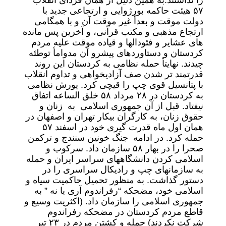
را نداشتند.به همین دلیل از همان فردای انقلاب
۵۷ هیئت حاکمه بورژوایی و ارتجاعی جدید با
دولت موقت و بعدأ غیر موقت آن و با همگامی
ارتجاع مذهبی و مکتب قرآنی، و آخرین پس مانده
های عشایر و فئودالها و قیاده موقت علیه مردم
کردستان و دستاوردهای پیشرو آن مدوامأ توطئه
چیدند. نهایتأ حمله نظامی به کردستان این روند
قدرتمند تر شدن صف آزادیخواهی و تداوم انقلاب
با پتانسیل قوی چپ را قیچی کرد. یورش نظامی
به کردستان در ۲۸ مرداد ۵۸ خلق الساعه اتفاق
نیفتاد. قبل از آن جمهوری اسلامی به زنان و
حقوق زنان، به کارگران بیکار تهران و اصفهان در
همان اول ماه قدرت گیری خود در اسفند ۵۷
حمله کرد. در ادامه جنگ خونین سنندج و ترکمن
صحرا را در بهار ۵۸ سازمان داد. سرکوب و
اسلامی کردن دانشگاههای سراسر ایران و حمله
به سازمانهای چپ و رادیکال سراسری را در
دستور گذاشت. به منظور تحمیل حاکمیت سیاه و
اسلامی خود، مضحکه “رفراندوم آری یا نه ” به
جمهوری اسلامی را سازمان داد. (اکثریت وسیع و
قاطع مردم کردستان در مضحکه رفراندوم
شرکت نکردند) حمله و کشتن مردم در ۲۳ تیر