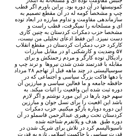
جنبش مقاومت توده ای و مسلحانه به ابتکار
کمونیستها در آن دوره بود. براین باورم اگر قطب
چپ و مشخصأ کومه له در آن مقطع تصمیم به
سازماندهی مقاومت و تداوم مبارزه در ابعاد توده
ای و مسلحانه را نمیگرفت، قطب راست و
مشخصا حزب دمکرات کردستان به چنین کاری
دست نمیزد. این فقط ادعای تحلیلی من نیست،
کارکرد حزب دمکرات کردستان در مقطع انقلاب
۵۷ وضدیت و کارشکنی او در مقابل مبارزات
رادیکال توده کارگر و مردم زحمتکش و برای
مقابله با قدرتمند شدن شدن نیروها و ترند چپ و
سوسیالیستی در چند ماهه قبل از تهاجم ۲۸ مرداد
با دهها فاکت بزرگ سیاسی و اجتماعی که در
حافظه جامعه و ما فعالین سیاسی و مبارزین آن
دوره ثبت شده این واقعیت را اثبات میکند. به
سهم خود بارها در این مورد نوشتم و اگر لازم
باشد این اقعیت را برای نسل جوان و مبارزین
این دوره دوباره بازگو میکنیم. حزب دمکرات
کردستان تحت رهبری عبدالرحمن قاسملو در آن
دوره طبق هدف و پلاتفرم شناخته شده
ناسیونالیسم کرد در تلاش برای شریک شدن در
قدرت سیاسی با حاکمیت اسلامی تازه به قدرت