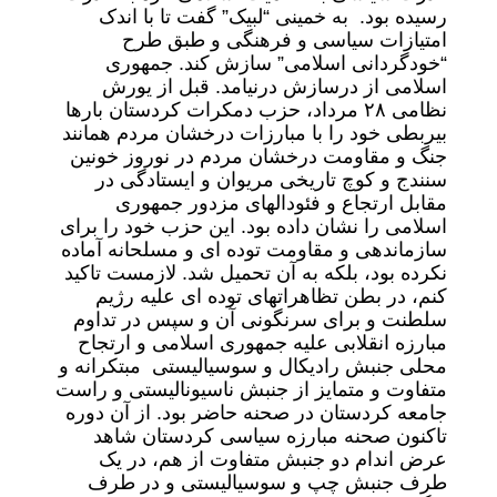
رسیده بود. به خمینی “لبیک” گفت تا با اندک
امتیازات سیاسی و فرهنگی و طبق طرح
“خودگردانی اسلامی” سازش کند. جمهوری
اسلامی از درسازش درنیامد. قبل از یورش
نظامی ۲۸ مرداد، حزب دمکرات کردستان بارها
بیربطی خود را با مبارزات درخشان مردم همانند
جنگ و مقاومت درخشان مردم در نوروز خونین
سنندج و کوچ تاریخی مریوان و ایستادگی در
مقابل ارتجاع و فئودالهای مزدور جمهوری
اسلامی را نشان داده بود. این حزب خود را برای
سازماندهی و مقاومت توده ای و مسلحانه آماده
نکرده بود، بلکه به آن تحمیل شد. لازمست تاکید
کنم، در بطن تظاهراتهای توده ای علیه رژیم
سلطنت و برای سرنگونی آن و سپس در تداوم
مبارزه انقلابی علیه جمهوری اسلامی و ارتجاح
محلی جنبش رادیکال و سوسیالیستی مبتکرانه و
متفاوت و متمایز از جنبش ناسیونالیستی و راست
جامعه کردستان در صحنه حاضر بود. از آن دوره
تاکنون صحنه مبارزه سیاسی کردستان شاهد
عرض اندام دو جنبش متفاوت از هم، در یک
طرف جنبش چپ و سوسیالیستی و در طرف