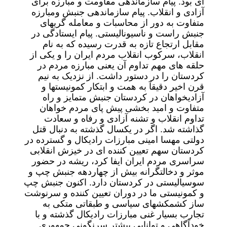
ای بود. پیام سازماندهی مقاومت و مبارزه برای
آزادی و انقلاب. پیام سازماندهی جنبش ومبارزه
متفاوت به دور از محاسبات و معامله گریهای
جنبش راست و ناسیونالیستی. پیام ایستادگی در
مقابل ارتجاع تازه به قدرت رسیده که به نام
انقلاب، سرکوب انقلاب مردم ایران را و یکی از
حلقه های مهم تداوم آن یعنی مبارزه مردم در
کردستان را در دستور داشت. از نزدیک به نیم
قرن اخیر دقیقآ به همت و ابتکار کمونیستها و
آزادیخواهان در کردستان جنبش متمایز و راه
متفاوت و امید بخشی پیش پای مردم خواهان
تداوم انقلاب و تشنه آزادی و رفاه و سعادت
گذاشته شد. اگر در یکسال گذشته به دنبال قتل
دولتی مهسا امینی مبارزات رادیکال و گسترده در
کردستان سهم تعیین کننده ای در خیزش انقلابی
سراسری مردم ایران ایفا کرد، ریشه در حضور
موثر و دخالتگرانه بیش از چهاردهه جنبش چپ و
سوسیالیستی در کردستان دارد. اکنون جنبش چپ
و کمونیستی ما در دوران تعیین کننده و سرنوشت
ساز کشمکشهای سیاسی و طبقاتی متکی به
تجارب بسیار غنی مبارزات رادیکال گذشته و با
خودآگاهی و توانایی بیشتر سرنگونی جمهوری