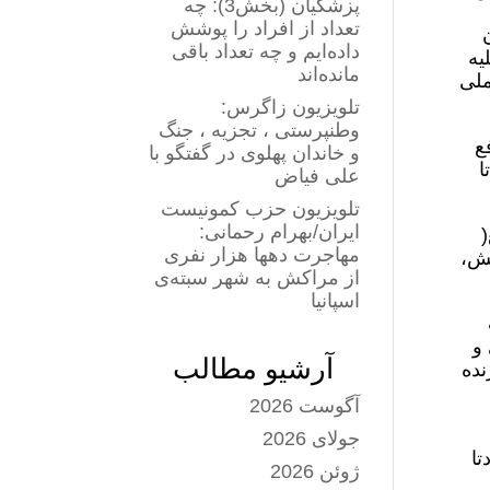
پزشکیان (بخش3): چه
تعداد از افراد را پوشش
داده‌ایم و چه تعداد باقی
یه
مانده‌اند
ملی
تلویزیون زاگرس:
وطنپرستی ، تجزیه ، جنگ
ع
و خاندان پهلوی در گفتگو با
ا
علی فیاض
تلویزیون حزب کمونیست
ایران/بهرام رحمانی:
(
مهاجرت دهها هزار نفری
یش،
از مراکش به شهر سبته‌ی
اسپانیا
 و
آرشیو مطالب
نده
آگوست 2026
جولای 2026
تا
ژوئن 2026