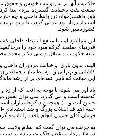
حاکمیت آنها بر سرنوشت خویش و حقوق مل
صنعت نفت باحمایت گسترده مردم پیدا کرده
باور داشت)خواه درروابط داخلی و چه خا
استبداد دربار بود عملی گردد، تا بدین ترتی
کشورتامین شود.
این عملکرد اما، با منافع استبداد داخلی که
قدرتهای سلطه گرکه سود خود را درحاکمیت اس
علیه حکومت مستقل و ملی دکتر محمد مصد
البته، بدون یاری و خیانت مزدوران داخلی و
کاشانی و بهبهانی و…)، نظامیان، چماقدرا
این خیانت که تاثیر عمده‌ای بر از رشد مان
یاد آور می شود، با توجه به آنچه که از زد و
گذشته است و می گذرد، نمی توان نقش موثر 
حسن آیت و…) همچنین دیگرجانبداران استبدا
فرمان آقای خمینی انجام یافت را نادیده گر
به جرئت می توان گفت که نظام ولایت مطلقه
در ۲۸ مرداد و نقض حاکمیت مردم بر سر