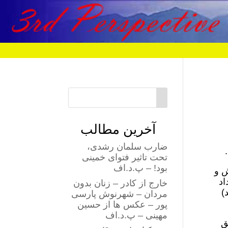
آخرین مطالب
ضارب سلمان رشدی،
تحت تاثیر فتوای خمینی
بود! – پ.د.اف
ش و
اد
خارج از کادر – زنان بدون
)
مردان – شهرنوش پارسی
پور – عکس ها از حسین
مهینی – پ.د.اف
ق