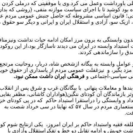
ی باورداشت وعمل می کرد.وی با موفقیتی که درملی کردن
 بود کوشید تا با اجرای سیاست موازنه منفی، (روشی که بدان
رجی؛ قانون اساسی مشروطه که حاصل جنبش عمومی مردم عل
ب، ازیک سو، آزادی و استقلال ایران و ایرانی و دیگر سو حقوق 
 بدون وابستگی به برون مرز امکان ادامه حیات نداشت ونیزمناف
تبداد وابسته در ایران می دیدند ناسازگار بود،از این روکودت
ق را سازماندهی کردند.
 عوامل وابسته به بیگانه ازشخص شاه، دربار، روحانیت مرتجع
ن مزد بگیر، و نیزغفلت عمومی مردم از پاسداری از حقوق خو
دگی سیاسی‌-اجتماعی و
فرهنگی ایران داشت ممکن نبود.
 بندها و معاملات پنهانی با بیگانگان غرب و شرق پس از انقلاب
بازماندگان آن کودتای ننگین(هواداران کاشانی، مظفر بقایی
د و وابستگی را دراستقرا استبداد حاکم که در پی کودتای خز
علیه اهداف انقلاب بزرگ و ضد استبدادی -استعماری مردم در سال ۵۷ که نهایتا در سی خرداد شصت به
فت.
 فقیه واستبداد حاکم بر ایران امروز، یکی ازنتایج شوم کود
نوشت خویش و ادامه تقابل دو خط و تفکراستقلال وآزادی با