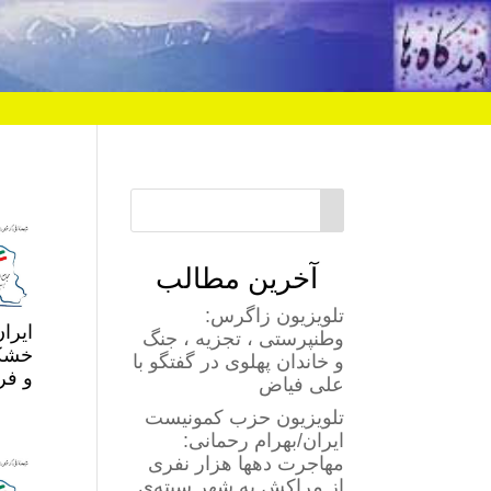
آخرین مطالب
تلویزیون زاگرس:
ایرا
وطنپرستی ، تجزیه ، جنگ
خشکی
و خاندان پهلوی در گفتگو با
و فر
علی فیاض
تلویزیون حزب کمونیست
ایران/بهرام رحمانی:
مهاجرت دهها هزار نفری
از مراکش به شهر سبته‌ی