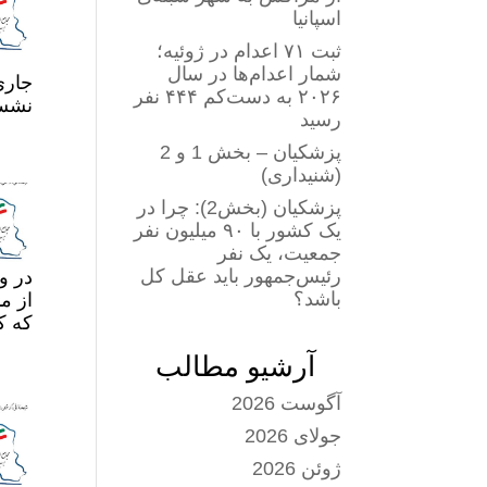
اسپانیا
ثبت ۷۱ اعدام در ژوئیه؛
شمار اعدام‌ها در سال
۲۰۲۶ به دست‌کم ۴۴۴ نفر
نشست
رسید
پزشکیان – بخش 1 و 2
(شنیداری)
پزشکیان (بخش2): چرا در
یک کشور با ۹۰ میلیون نفر
جمعیت، یک نفر
رئیس‌جمهور باید عقل کل
در و
باشد؟
از م
که ک
آرشیو مطالب
آگوست 2026
جولای 2026
ژوئن 2026