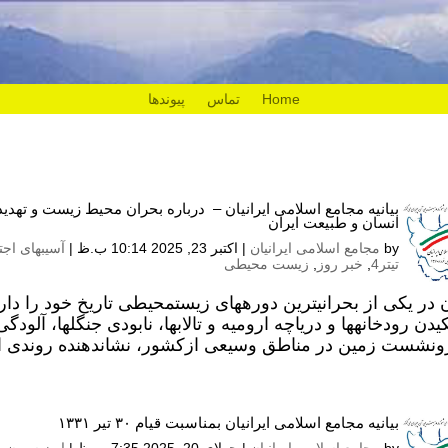
Home
تماس
پیوندها
بیانیه مجامع اسلامی ایرانیان – درباره بحران محیط زیست و تهد
انسان و طبیعت ایران
by
مجامع اسلامی ایرانیان
|
اکتبر 23, 2025 10:14 ب.ظ
|
آسیبهای اج
تیتر4
,
خبر روز
,
زیست محیطی
ن در یکی از بحرانیترین دورههای زیستمحیطی تاریخ خود را دا
دن رودخانهها و دریاچه ارومیه و تالابها، نابودی جنگلها، آلود
ونشست زمین در مناطق وسیعی ازکشور، نشاندهنده روندی ا
بیانیه مجامع اسلامی ایرانیان بمناسبت قیام ۳۰ تیر ۱۳۳۱