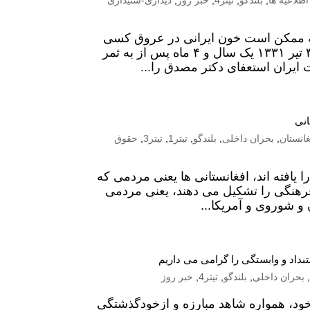
اطلاعیه ها
,
بلندگو
,
تیتر4
,
خبر روز
,
دیداری-شنیداری
نه ممکن است خون ایرانی در عروق کسی
جاری باشد و مداخله اجنبی را در امور وطن تحمل کند” در روز ۳۰ تیر ۱۳۳۱ یک سال و ۴ ماه پس از به ثمر
یران استعفای دکتر مصدق را...
انی
غانستان
,
بحران داخلی
,
بلندگو
,
تیتر1
,
تیتر3
,
حقوق
یافته اند، افغانستانی ها یعنی مردمی که
فرهنگی را تشکیل می دهند، یعنی مردمی
 شوروی و آمریکا...
بداد و وابستگی را گرامی می داریم
,
بحران داخلی
,
بلندگو
,
تیتر4
,
خبر روز
 خود، همواره شاهد مبارزه و ازخودگذشتگی