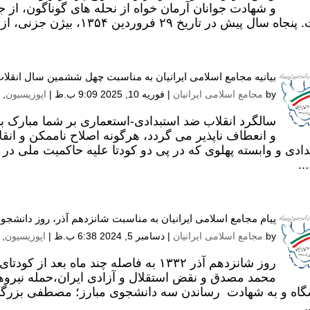
و شهادت جوانان آرمان خواه از نحله های گوناگون، از 
ل پیش در تاریخ ۲۹ فروردین ۱۳۵۴، بیژن جزنی، از نظریه پردازان و بنیانگذاران سازمان...
بیانیه مجامع اسلامی ایرانیان به مناسبت چهل ششمین سال انقلاب
by
مجامع اسلامی ایرانیان
|
فوریه 10, 2025 9:09 ب.ظ
|
اپوزیسیون
,
سالگرد انقلاب ضد استبدادی-‌استعماری بر شما مبارک
و انعطاف ناپذیر می گردد، هرگونه اصلاح ناممکن و انقل
دادی و وابسته پهلوی که در پی دو کودتا علیه حاکمیت ملی در
..
پیام مجامع اسلامی ایرانیان به مناسبت شانزدهم آذر، روز دانشجو
by
مجامع اسلامی ایرانیان
|
دسامبر 5, 2024 6:38 ب.ظ
|
اپوزیسیون
,
روز شانزدهم آذر ۱۳۳۲ به فاصله چند ماه 
محمد مصدق و نقض استقلال و آزادی ایران،حمله نیرو
گاه و به شهادت رساندن سه دانشجوی مبارز؛ مصطفی بزرگن
.