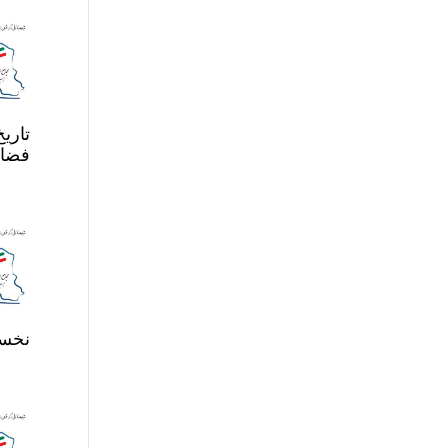
تاری
فضای
نخست