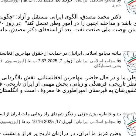
by
مجامع اسلامی ایرانیان
|
جولای 20, 2025 7:35 ب.ظ
|
اپوزیسیون
,
خبری
دکتر محمد مصدق، الگوی ایرانی مستقل و آزاد: “چگو
ن نهضت ملی صنعت نفت. بعد از استعفای دکتر مصدق، ملت ا
بیانیه مجامع اسلامی ایرانیان در حمایت از حقوق مهاجرین افغانست
by
مجامع اسلامی ایرانیان
|
ژوئن 7, 2025 7:37 ب.ظ
|
اپوزیسیون
,
اف
بشر
,
همسایگان
طن ما و در حال حاضر، مهاجرین افغانستانی نقش بلاگردانی را 
نظر تاریخی، فرهنگی و زبانی، بخش مهمی از ایران تاریخی- 
شورشان به قبرستان امپراطوری ها معروف است و انگلستان و
یاد و خاطره بیژن جزنی و دیگر شهدای راه رهایی ملت ایران از است
by
مجامع اسلامی ایرانیان
|
آوریل 17, 2025 10:16 ب.ظ
|
اپوزیسیون
وطن عزیز ما ایران، در درازنای تاریخ پر فراز و نشیب