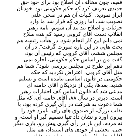
فقیه، چون مخالف آن اصلاح بود برای خود حق
جدیدی تعریف کرد که حکم حکومتی بود. خودتان
ابراز نمودید: “کلیات آن هم در صحن علنی
تصویب شد، اما روزی که قرار شد ما وارد
جزئیات و اصلاح بند بند آن شویم، نامه رهبر
انقلاب دست آقای کروبی رسید که بنده صلاح
نمی‌ دانم این کار انجام شود. در هیأت رئیسه هم
بحث‌ هایی در این‌ باره صورت گرفت”. در آن
مجلس ششم، آقای کروبی که رئیس آن بود،
گفت من بر اساس حکم حکومتی، اجازه نمی‌
دهم این طرح در مجلس بررسی شود”. شما هم
مثل آقای کروبی، اعتراض نکردید که حکم
حکومتی در قانون اساسی نیامده است و تسلیم
شدید. بعدها، یکی از نزدیکان آقای خامنه ای
مدعی شد که قانون اساس کف اختیارات رهبر
است. دیرتر در سال ۸۸، آقای خامنه ای، که مثل
شما دعوت به شرکت در رأی گیری کرده بود، با
تقلب بزرگ، از صندوق های رأی، نامزد خود را
بیرون آورد و نشان داد تنها تصمیم گیر او است، و
نه مردم. این بار در رأی گیری پیش رو، باری دیگر
حتی، بخشی از خودی های استبداد، هم مثل