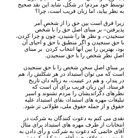
توسط خود مردم! در شکل، شاید این نقد صحیح
به نظر بیاید، اما زبان فریب است، چرا؟
زیرا فرق است بین حق را از شخصِ آمر
پذیرفتن– بر مبنای اصل حق را با شخص
سنجیدن-، و نظر ها را شنیدن، چون و چرا کردن،
با حق سنجیدن و اگر منطبق با حق و احیای آن
بود، بهترین را بین آنها انتخاب کردن بر مبنای
اصلِ نظرِ شخص را با حق سنجیدن.
بر مبنایِ اصلِ سخنِ شخص را با حق سنجیدن
است که می توان استبداد در هر شکلش را، هم
در پندار، و هم در عینیت، به زباله دان تاریخ
فرستاد. این زبان فریب برای آن است که
نظرهای دگراندیشان را مردم نشنوند و اسیر
تبلیغات مهره های استبداد، بقای استبداد علیه
حقوق و از جمله حقوق ملی، طولانی تر شود.
نقدی می کنم به دعوت کنندگان به شرکت در
انتخابات از طرف مهره های استبداد برای مثال
آقای خاتمی که دعوت به شرکت و رأی دادن به
نامزد مورد علاقه خود آقای پزشکیان کرده :