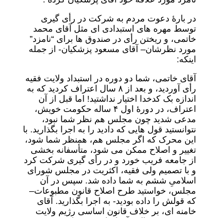
در بارۀ دعوت مردم به شرکت در رأی گیری
توسط مهره های استبدادی ای مثل آقای محمد
خاتمی، و ریختن رأی در صندوق ها برای “نامزد”
مورد نظرشان– آقای مسعود پزشکیان- از جمله
اینکه:
آقای خاتمی، شما دو دوره در استبداد ولایت فقیه
رأی آوردید، و بعد از ٨ سال اعتراف کردید که به
اندازه بک کدخدا اختیار نداشتید! اما قبل از آن
اعتراف، در دورۀ اول ۴ ساله حکومت خویش،
مدعی شدید چون مجلس هم نظر شما نبود،
نتوانستید قول هایی که دادید را به اجرا بگذارید. با
این محرک که اگر مجلس هم، همنظر شما شود،
تغییر و اصلاح ممکن می شود، متأسفانه بخشی
از جامعه فریب خورد و در رأی گیری شرکت کرد
و با تصمیم ولی فقیه، اکثریت در مجلس شورای
اسلامیِ ششم به شما داده شد. سپس در آن
مجلس، خواستید طرح اصلاح قانون مطبوعات–
که قولش را داده بودید- به اجرا بگذارید. آقای
خامنه ای، بر خلاف قانون اساسی رژیم ولایت