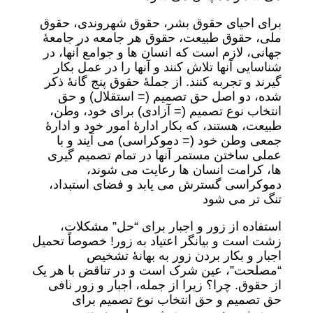
برای احیای حقوق بشر، حقوق شهروندی، حقوق
ملی، حقوق طبیعت، حقوق هر جامعه در جامعۀ
جهانی، لازم است که انسان ها و جوامع آنها، در
شناسایی آنها تلاش کنند و آنها را در عمل بکار
گیرند و تجربه کنند. از جملۀ حقوق پنج گانۀ ذکر
شده، دو اصل حق تصمیم (= استقلال) و حق
انتخاب نوع تصمیم (= آزادی) برای خود، وطن،
طبیعت، هستند، که بکار ادارۀ امور خود و ادارۀ
جمعی وطن خود (= دموکراسی) می آیند و با
عملی ساختن مستمر آنها در تمام تصمیم گیری
ها، کرامت انسان ها رعایت می شوند،
دموکراسی گسترش می یابد و فضای استبداد،
تنگ تر می شود
استفاده از زور و اجبار برای “حل” مشکلات،
زشت است و بیانگر اعتیاد به زور! خصوصاً تحمیل
اجبار و بکار بردن زور به بهانۀ تشخیص
“مصلحت”، عین شرک است و در تناقض با هر یک
از حقوق. چرا؟ زیرا از جمله، اجبار و زور نافی
حق تصمیم و حق انتخاب نوع تصمیم برای