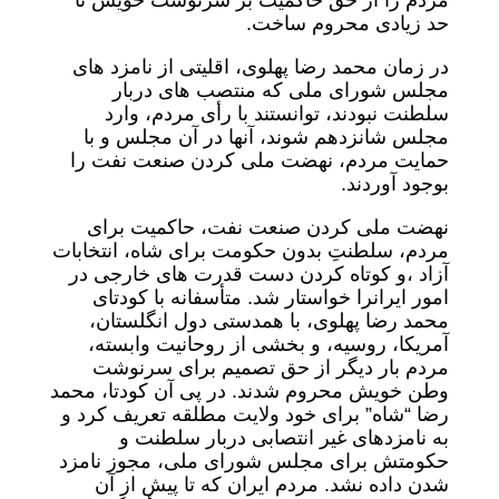
مردم را از حق حاکمیت بر سرنوشت خویش تا
حد زیادی محروم ساخت.
در زمان محمد رضا پهلوی، اقلیتی از نامزد های
مجلس شورای ملی که منتصب های دربار
سلطنت نبودند، توانستند با رأی مردم، وارد
مجلس شانزدهم شوند، آنها در آن مجلس و با
حمایت مردم، نهضت ملی کردن صنعت نفت را
بوجود آوردند.
نهضت ملی کردن صنعت نفت، حاکمیت برای
مردم، سلطنتِ بدون حکومت برای شاه، انتخابات
آزاد ،و کوتاه کردن دست قدرت های خارجی در
امور ایرانرا خواستار شد. متأسفانه با کودتای
محمد رضا پهلوی، با همدستی دول انگلستان،
آمریکا، روسیه، و بخشی از روحانیت وابسته،
مردم بار دیگر از حق تصمیم برای سرنوشت
وطن خویش محروم شدند. در پی آن کودتا، محمد
رضا “شاه” برای خود ولایت مطلقه تعریف کرد و
به نامزدهای غیر انتصابی دربار سلطنت و
حکومتش برای مجلس شورای ملی، مجوز نامزد
شدن داده نشد. مردم ایران که تا پیش از آن