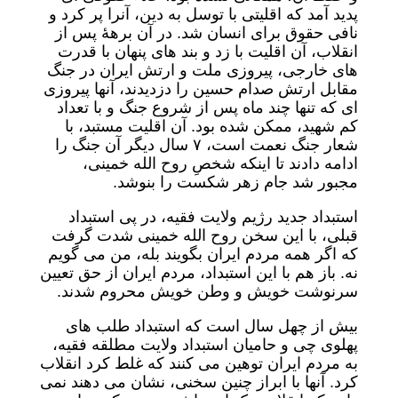
پدید آمد که اقلیتی با توسل به دین، آنرا پر کرد و
نافی حقوق برای انسان شد. در آن برهۀ پس از
انقلاب، آن اقلیت با زد و بند های پنهان با قدرت
های خارجی، پیروزی ملت و ارتش ایران در جنگ
مقابل ارتش صدام حسین را دزدیدند، آنها پیروزی
ای که تنها چند ماه پس از شروع جنگ و با تعداد
کم شهید، ممکن شده بود. آن اقلیت مستبد، با
شعار جنگ نعمت است، ٧ سال دیگر آن جنگ را
ادامه دادند تا اینکه شخصِ روح الله خمینی،
مجبور شد جام زهر شکست را بنوشد.
استبداد جدید رژیم ولایت فقیه، در پی استبداد
قبلی، با این سخن روح الله خمینی شدت گرفت
که اگر همه مردم ایران بگویند بله، من می گویم
نه. باز هم با این استبداد، مردم ایران از حق تعیین
سرنوشت خویش و وطن خویش محروم شدند.
بیش از چهل سال است که استبداد طلب های
پهلوی چی و حامیان استبداد ولایت مطلقه فقیه،
به مردم ایران توهین می کنند که غلط کرد انقلاب
کرد. آنها با ابراز چنین سخنی، نشان می دهند نمی