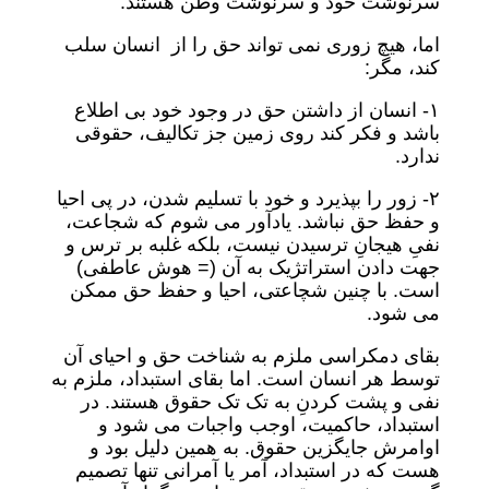
سرنوشت خود و سرنوشت وطن هستند.
اما، هیچ زوری نمی تواند حق را از انسان سلب
کند، مگر:
۱- انسان از داشتن حق در وجود خود بی اطلاع
باشد و فکر کند روی زمین جز تکالیف، حقوقی
ندارد.
۲- زور را بپذیرد و خود با تسلیم شدن، در پی احیا
و‌ حفظ حق نباشد. یادآور می شوم که شجاعت،
نفیِ هیجانِ ترسیدن نیست، بلکه غلبه بر ترس و
جهت دادن استراتژیک به آن (= هوش عاطفی)
است. با چنین شچاعتی، احیا و حفظ حق ممکن
می شود.
بقای دمکراسی ملزم به شناخت حق و احیای آن
توسط هر انسان است. اما بقای استبداد، ملزم به
نفی و پشت کردنِ به تک تک حقوق هستند. در
استبداد، حاکمیت، اوجب واجبات می شود و
اوامرش جایگزین حقوق. به همین دلیل بود و
هست که در استبداد، آمر یا آمرانی تنها تصمیم