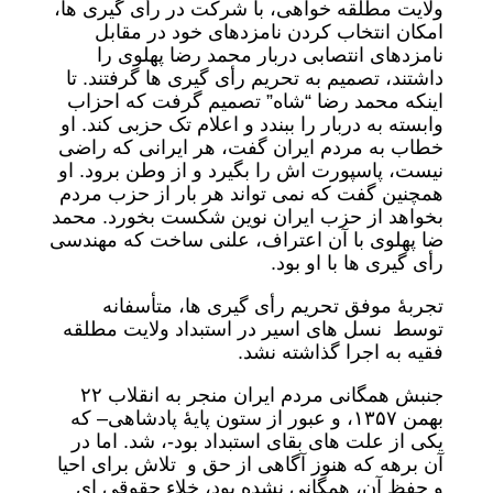
ولایت مطلقه خواهی، با شرکت در رأی گیری ها،
امکان انتخاب کردن نامزدهای خود در مقابل
نامزدهای انتصابی دربار محمد رضا پهلوی را
داشتند، تصمیم به تحریم رأی گیری ها گرفتند. تا
اینکه محمد رضا “شاه” تصمیم گرفت که احزاب
وابسته به دربار را ببندد و اعلام تک حزبی کند. او
خطاب به مردم ایران گفت، هر ایرانی که راضی
نیست، پاسپورت اش را بگیرد و از وطن برود. او
همچنین گفت که نمی تواند هر بار از حزب مردم
بخواهد از حزب ایران نوین شکست بخورد. محمد
ضا پهلوی با آن اعتراف، علنی ساخت که مهندسی
رأی گیری ها با او بود.
تجربۀ موفق تحریم رأی گیری ها، متأسفانه
توسط نسل های اسیر در استبداد ولایت مطلقه
فقیه به اجرا گذاشته نشد.
جنبش همگانی مردم ایران منجر به انقلاب ٢٢
بهمن ١٣۵۷، و عبور از ستون پایۀ پادشاهی– که
یکی از علت های بقای استبداد بود-، شد. اما در
آن برهه که هنوز آگاهی از حق و تلاش برای احیا
و حفظ آن، همگانی نشده بود، خلاء حقوقی ای