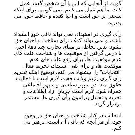
گوییم از آنجایی که این یا آن شخص گفتند عمل
کنید، ما هم عمل می کنیم. نمی گوییم، برای اینکه
سخنی بر حق است و احیا کننده و حافظ حق، می
پذیریم.
رأی گیری در استبداد، نمی تواند نافی خودِ استبداد
باشد، و نمی تواند کمک برای شناخت و احیای حق
بشود. بدین لحاظ، بر مبنای تجارب چند دهۀ اخیر،
با درس گرفتن از موفقیت ها و شناخت علت های
عدم موفقیت ها، برای رفع علت های عدم
موفقیت ها، و برای نفی استبداد، تحریم فعال
“انتخابات” را پیشنهاد می کنم. توضیح اینکه تحریم
رأی گیری رژیم ولایت فقیه، لازم است با فعالیت
حقوق مند، در سپهر سیاسی و سپهر اجتماعی
همراه شود. لازم است جریان آزاد اطلاعات و
تجزیه و تحلیل پیرامون رأی گیری ها، مستمر
برقرار گردد.
اینجانب در کنار شناخت و احیای حق در وجود
خود، از هر آنچه که نافی آن است، پرهیز می
کنم.