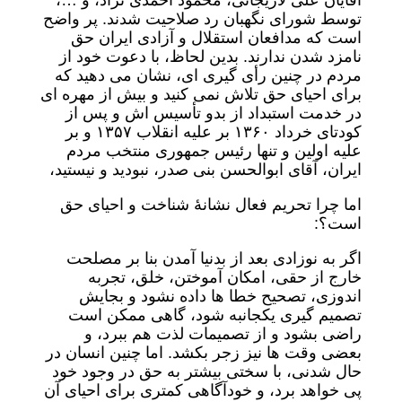
آقایان علی لاریجانی، محمود احمدی نژاد، و …،
توسط شورای نگهبان رد صلاحیت شدند. پر واضح
است که مدافعان استقلال و آزادی ایران حق
نامزد شدن ندارند. بدین لحاظ، با دعوت خود از
مردم در چنین رأی گیری ای، نشان می دهید که
برای احیای حق تلاش نمی کنید و بیش از مهره ای
در خدمت استبداد از بدو تأسیس اش و پس از
کودتای خرداد ۱۳۶۰ بر علیه انقلاب ۱۳۵۷ و بر
علیه اولین و تنها رئیس جمهوری منتخب مردم
ایران، آقای ابوالحسن بنی صدر، نبودید و نیستید،
اما چرا تحریم فعال نشانۀ شناخت و احیای حق
است؟:
اگر به نوزادی بعد از بدنیا آمدن بنا بر مصلحت
خارج از حقی، امکان آموختن، خلق، تجربه
اندوزی، تصحیح خطا ها داده نشود و بجایش
تصمیم گیری یکجانبه شود، گاهی ممکن است
راضی بشود و از تصمیمات لذت هم ببرد، و
بعضی وقت ها نیز زجر بکشد. اما چنین انسان در
حال شدنی، با سختی بیشتر به حق در وجود خود
پی خواهد برد، و خودآگاهی کمتری برای احیای آن