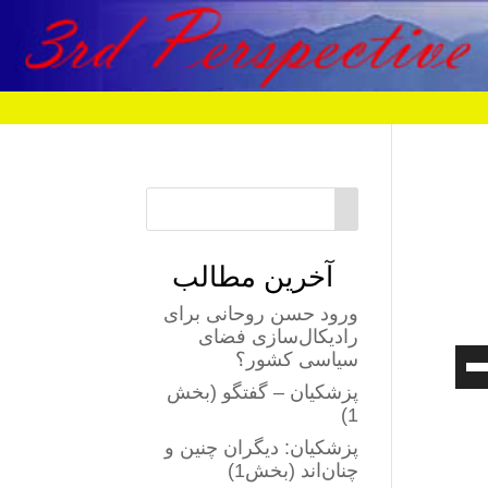
آخرین مطالب
ورود حسن روحانی برای
رادیکال‌سازی فضای
برای
سیاسی کشور؟
افزایش
پزشکیان – گفتگو (بخش
یا
1)
کاهش
صدا
پزشکیان: دیگران چنین و
از
چنان‌اند (بخش1)