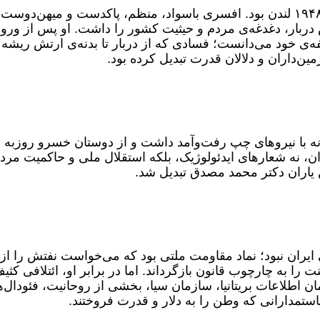
تیراندازان ایران و عضو تیم ملی در المپیک ۱۹۴۸ لندن بود. افسری باسواد، منظم، پاکدست و میهن‌دو
ربار، دغدغه‌ی مردم و حیثیت کشور را داشت. او پس از ورود
فه‌ی خود می‌دانست؛ فسادی که از دربار تا بدنه‌ی ارتش ریشه
ین‌داران و دلالان قدرت تبدیل کرده بود.
ه با نیروهای چپ رفت‌وآمد داشت و از دوستان خسرو روزبه ب
ان، نه شعارهای ایدئولوژیک، بلکه استقلال ملی و حاکمیت مرد
ن یاران دکتر محمد مصدق تبدیل شد.
ایران نبود؛ نماد مقاومت ملتی بود که می‌خواست نفتش را از
ا به چارچوب قانون بازگرداند. اما در برابر او، ائتلافی کثی
ن اطلاعات بریتانیا، سازمان سیا، بخشی از روحانیت، فئودال‌ه
استمدارانی که وطن را به دلار و قدرت فروختند.