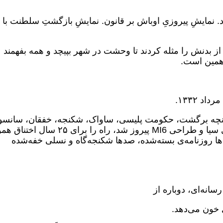
. نمایشِ پیروزیِ اوباش بر قانون. نمایشِ بازگشتِ سلطنت با
ز بدنش را مثله کردند تا وحشت در شهر بپیچد و همه بفهمند
مین است.
 آنچه برگشت، حکومت پلیسی، ساواک، شکنجه، خفقان، سانسو
زندان و وابستگی بود. کودتایی که با دلارهای سیا و طراحی MI6 پیروز شد، راه را برای ۲۵ س
ها روزنامه‌ی بسته‌شده، صدها شکنجه‌گاه و نسلی خفه‌شده
سانه‌ای، دوباره از
 خون می‌دهد.