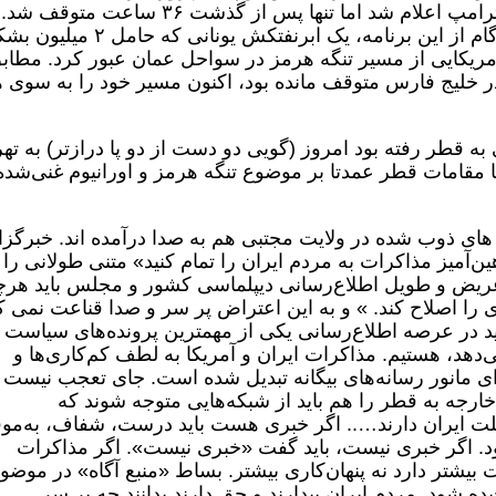
Freedom) است که چند وقت پیش توسط ترامپ اعلام شد اما تنها پس از گذشت ۳۶ ساعت متوقف شد.
وال‌استریت‌ژورنال مدعی شده در نخستین گام از این برنامه، یک ابرنفتکش یونانی که حامل 
آمریکایی از مسیر تنگه هرمز در سواحل عمان عبور کرد. مطاب
در خلیج فارس متوقف مانده بود، اکنون مسیر خود را به سوی ه
ه قطر رفته بود امروز (گویی دو دست از دو پا درازتر) به ته
 مقامات قطر عمدتا بر موضوع تنگه هرمز و اورانیوم غنی‌شده 
های ذوب شده در ولایت مجتبی هم به صدا درآمده اند. خبرگز
ین‌آمیز مذاکرات به مردم ایران را تمام کنید» متنی طولانی را
 عریض و طویل اطلاع‌رسانی دیپلماسی کشور و مجلس باید هرچ
 را اصلاح کند. » و به این اعتراض پر سر و صدا قناعت نمی ک
ید در عرصه اطلاع‌رسانی یکی از مهمترین پرونده‌های سیاست
هد، هستیم. مذاکرات ایران و آمریکا به لطف کم‌کاری‌ها و
رای مانور رسانه‌های بیگانه تبدیل شده است. جای تعجب نیست 
رجه به قطر را هم باید از شبکه‌هایی متوجه شوند که
 ایران دارند….. اگر خبری هست باید درست، شفاف، به‌مو
د. اگر خبری نیست، باید گفت «خبری نیست». اگر مذاکرات
تر دارد نه پنهان‌کاری بیشتر. بساط «منبع آگاه» در موض
یده شود. مردم ایران بیدارند و حق دارند بدانند چه بر سر