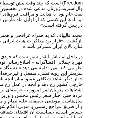
نفت خام بود، با هدایت و مراقبت نیروهای 
این ادعا این کشتی که از اوایل ماه مارس 
در پیش گرفته است.»
محمد قالیباف که به همراه عراقچی و همتی ب
بازگشت. «قرار بود مذاکرات هیات ایرانی با
غنای بالای ایران متمرکز باشد.»
در داخل اما، آش آنقدر شور شده که خودی 
مهر با جملاتی افشاگرانه « اطلاع‌رسانی توه
آغاز می کند. مهر ادامه می دهد « دستگاه
سریعتر این رویه فشل، منفعل و غیرحرفه‌ای
« بار دیگر شاهد شکافی عمیق میان آنچه با
خارجی کشور رخ دهد و آنچه در عمل رخ می‌د
اشتباهات متولیان امر امروز به عرصه‌ای ب
مردم حتی اخبار سفر رئیس مجلس و وزیر خا
سال‌هاست موضعی خصمانه علیه نظام و ملت
و از طریق مراجع رسمی و متولی اعلام شو
حساس است، حساسیت آن اقتضای شفافیت بیش
که با این اهمیت باید یک‌بار برای همیشه برچ