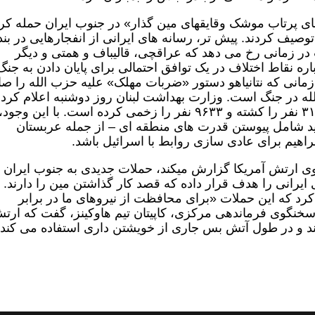
ای پرتاب موشک وقایقهای مین گذار» در جنوب ایران حمله کر
توصیف کردند. پیش تر، رسانه های ایرانی از انفجارهایی در بند
ت در زمانی رخ می دهد که عراقچی، قالیباف و همتی و دیگر
اره نقاط اختلاف در یک توافق احتمالی برای پایان دادن به جنگ
ر زمانی که نتانیاهو دستور «ضربات مهلک» علیه حزب الله را صا
ه در جنگ است. وزارت بهداشت لبنان روز دوشنبه اعلام کرد 
حملات اسرائیل از دوم مارس دست کم ۳۱۸۵ نفر را کشته و ۹۶۳۳ نفر را زخمی کرده است. با این وجود،
باید شامل پیوستن قدرت های منطقه ای – از جمله عربستان
براهیم برای عادی سازی روابط با اسرائیل باشد.
وی ارتش آمریکا گزارش میکند، حملات جدیدی به جنوب ایران
ایرانی را هدف قرار داده که قصد کار گذاشتن مین را دارند.
 کرد که این حملات «برای محافظت از نیروهای ما در برابر
سخنگوی فرماندهی مرکزی، کاپیتان تیم هاوکینز، گفت که ارت
کند و در طول آتش بس جاری از خویشتن داری استفاده می کند.