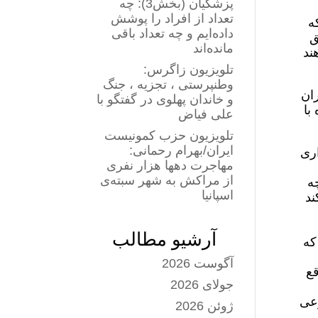
پزشکیان (بخش3): چه
تعداد از افراد را پوشش
۲ میلیون بشکه
داده‌ایم و چه تعداد باقی
ق
مانده‌اند
ند
تلویزیون زاگرس:
وطنپرستی ، تجزیه ، جنگ
ران
و خاندان پهلوی در گفتگو با
با
علی فیاض
تلویزیون حزب کمونیست
ایران/بهرام رحمانی:
اری
مهاجرت دهها هزار نفری
از مراکش به شهر سبته‌ی
ه
اسپانیا
ند
آرشیو مطالب
که
آگوست 2026
قع
جولای 2026
وعی
ژوئن 2026