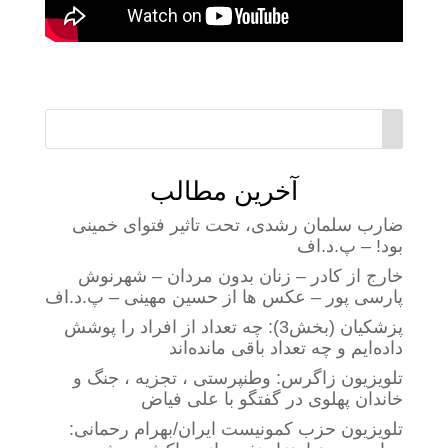
آخرین مطالب
ضارب سلمان رشدی، تحت تاثیر فتوای خمینی
بود! – پ.د.اف
خارج از کادر – زنان بدون مردان – شهرنوش
پارسی پور – عکس ها از حسین مهینی – پ.د.اف
پزشکیان (بخش3): چه تعداد از افراد را پوشش
داده‌ایم و چه تعداد باقی مانده‌اند
تلویزیون زاگرس: وطنپرستی ، تجزیه ، جنگ و
خاندان پهلوی در گفتگو با علی فیاض
تلویزیون حزب کمونیست ایران/بهرام رحمانی: