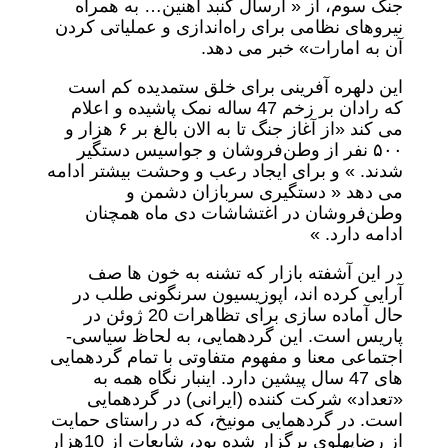
جنگ سوم، از « ارسال گنبد آهنین… به همراه
نیروهای نظامی برای راه‌اندازی و عملیاتی کردن
آن به امارات» خبر می دهد.
این دلهره آفرینی برای خلق ستمدیده کم است
که رادان بر زخم 47 ساله نمک پاشیده و اعلام
می کند «از آغاز جنگ تا به الان بالغ بر ۶ هزار و
۵۰۰ نفر از وطن‌فروشان و جواسیس دستگیر
شدند. » و برای ایجاد رعب و وحشت بیشتر ادامه
می دهد « دستگیری سربازان دشمن و
وطن‌فروشان در اغتشاشات دی ماه همچنان
ادامه دارد. »
در این آشفته بازار که تشنه به خون ها صف
آرایی کرده اند، اپوزیسیون سرنگونی طلب در
حال آماده سازی برای تظاهرات 20 ژوئن در
پاریس است. این گردهمایی، به لحاظ سیاسی-
اجتماعی معنا و مفهوم متفاوتی با تمام گردهمایی
های 47 سال پیشین دارد. اینبار نگاه همه به
«تعداد» شرکت کننده (ایرانی) در گردهمایی
است. در گردهمایی مونیخ، که در راستای حمایت
از رضاپهلوی برگزار شده بود، شایعات از 10هزار