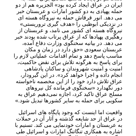
ایران در عراق ایجاد کرده بود» الجزیره هم از دو
حمله پهپادی به دو کشور امارات و عربستان خبر
می دهد. انور قرقاش حمله به نیروگاه هسته ای
در نزدیکی ابوظبی را «هدف گیری تروریستی»
نیروگاه هسته ای کشور می نامد، و عربستان از
رهگیری پهپادها که از عراق پرتاب شده بودند خبر
می دهد. در بیانیه سخنگوی وزارت دفاع آمده،
عربستان سعودی «حق دارد در زمان و مکان
مناسب پاسخ دهد و تمام اقدامات عملیاتی لازم را
برای پاسخ به هرگونه تلاش برای نقض حاکمیت،
امنیت و امنیت شهروندان و ساکنان پادشاهی
انجام داده و اجرا خواهد کرد». در این گیرودار،
عراق تلاش دارد خود را از این مخصمه ناخواسته
دور نگهدارد «سخنگوی فرمانده کل نیروهای
مسلح عراق تاکید کرد، اجازه نمی‌دهیم عراق به
سکویی برای حمله به سایر کشورها تبدیل شود.»
واقعیت اما اینست که وجود پایگاه های اسرائیل
در عراق از حد شایعه گذشته و آثار آن در حملات
به عربستان و امارات خودنمایی می کند. تسنیم با
اشاره به همکاری تنگاتنگ امارات و اسرائیل طی