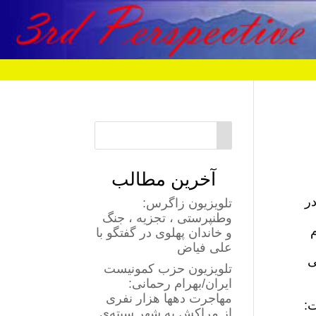
آخرین مطالب
ر
تلویزیون زاگرس:
وطنپرستی ، تجزیه ، جنگ
م
و خاندان پهلوی در گفتگو با
علی فیاض
ی
تلویزیون حزب کمونیست
ایران/بهرام رحمانی:
مهاجرت دهها هزار نفری
ت:
از مراکش به شهر سبته‌ی