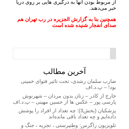
از مربوط بودن آنها به درگیری هایی بر روی دریا
خبر می‌دهند.
همچنین بنا به گزارش الجزیره در رب تهران هم
صدای انفجار شنیده شده است
آخرین مطالب
ضارب سلمان رشدی، تحت تاثیر فتوای خمینی
بود! – پ.د.اف
خارج از کادر – زنان بدون مردان – شهرنوش
پارسی پور – عکس ها از حسین مهینی – پ.د.اف
پزشکیان (بخش3): چه تعداد از افراد را پوشش
داده‌ایم و چه تعداد باقی مانده‌اند
تلویزیون زاگرس: وطنپرستی ، تجزیه ، جنگ و