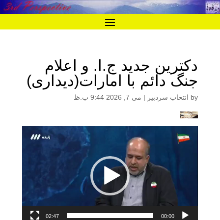
دکترین جدید ج.ا. و اعلام
جنگ دائم با امارات(دیداری)
by
انتخاب سردبیر
|
می 7, 2026 9:44 ب.ظ
نمایشگر
ویدیو
02:47
00:00