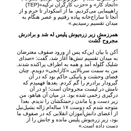
«اتحاد کار» و «حزب کارگران ترکیه»‌(TEP)
راهپیمایی می‌کردیم. ما از اسکودار تا حرم و از
آنجا تا ساراج‌خانه پیاده رفتیم و عصر هنگام به
میدان تقسیم رسیدیم.»
همرزمش زیر زره‌پوش پلیس له شد و برادرش
مجروح گشت
آکن با بیان این‌که پس از ورود صفوف معترضان
به میدان تقسیم تنش‌ها آغاز شد، گفت: «صدای
شلیک گلوله آمد و همه به اطراف پراکنده شدند.
من به سمت سربالایی «کازانجی» دویدم. چنان
فضای وحشت و پانیکی حاکم بود که در آن
گیرودار برادرم را گم کردم. بعدها فهمیدم که
نامش در لیست مجروحان است؛ او در آن
درگیری زخمی شده بود. در میان آن هیاهو، من
زیر دست و پا ماندن زحمتکشان را ندیدم. بعدا
متوجه شدم که دوست ۱۷ ساله‌ام ژاله یشیل‌نیل
از اعضای دانش‌آموزان انقلابی که در صفوف ما
بود، زیر زره‌پوش پلیس مانده و جانش را از
دست داده است.»