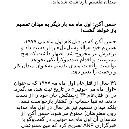
میدان تقسیم بازداشت شده‌اند.
حسن آکن: اول ماه مه بار دیگر به میدان تقسیم
باز خواهد گشت!
حسن آکن که در قتل‌عام اول ماه می ۱۹۷۷،
همرزم خود «ژاله یِشیل‌نیل» را از دست داد و
برادرش نیز مجروح شد، اظهار داشت که هیچ
ممنوعیت و اقدام ضددموکراتیکی نخواهد
توانست واقعیت میدان تقسیم به‌عنوان میدانِ کار
و زحمت را تغییر دهد.
۴۹ سال از قتل‌عام اول ماه مه ۱۹۷۷ که به‌عنوان
«اول ماه می خونین» در تاریخ ثبت شد، می‌گذرد.
در آن قتل‌عام ۳۴ زحمتکش جان خود را از دست
دادند. نه تنها حساب آن کشتار بازخواست نشد،
بلکه میدان تقسیم نیز هر سال در اول ماه مه‌(به
روی معترضان) ممنوع می‌شود. حسن آکن، از
شاهدان آن اول ماه مه خونین، در گفت‌و‌گو با
خبرگزاری ANF تصریح کرد که هیچ ممنوعیتی