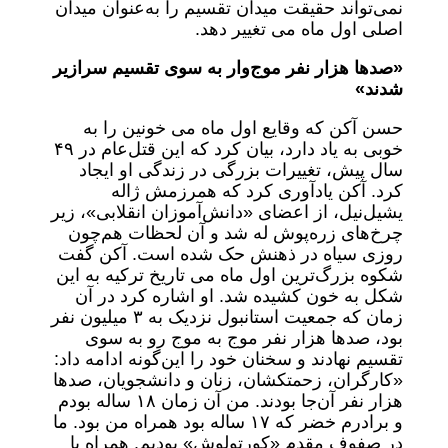
نمی‌تواند حقیقت میدان تقسیم را به‌عنوان میدان
اصلی اول ماه می تغییر دهد.
«صدها هزار نفر موج‌وار به سوی تقسیم سرازیر
شدند»
حسن آکن که وقایع اول ماه می خونین را به
خوبی به یاد دارد، بیان کرد که این قتل‌عام در ۴۹
سال پیش، تغییرات بزرگی در زندگی او ایجاد
کرد. آکن یادآوری کرد که همرزمش ژاله
یشیل‌نیل، از اعضای «دانش‌آموزان انقلابی»، زیر
چرخ‌های زره‌پوش له شد و آن لحظات هم‌چون
روزی سیاه در ذهنش حک شده است. آکن گفت
شکوه بزرگ‌ترین اول ماه می تاریخ ترکیه به این
شکل به خون کشیده شد. او اشاره کرد در آن
زمان که جمعیت استانبول نزدیک به ۳ میلیون نفر
بود، صدها هزار نفر موج به موج رو به سوی
تقسیم نهادند و سخنان خود را این‌گونه ادامه داد:
«کارگران، زحمتکشان، زنان و دانشجویان، صدها
هزار نفر آن‌جا بودند. من آن زمان ۱۸ ساله بودم
و برادرم خضر که ۱۷ ساله بود همراه من بود. ما
در صفوف مقدم «کورتولوش» بودیم. همراه با