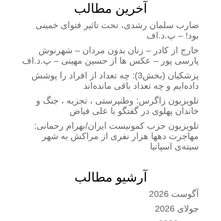
آخرین مطالب
ضارب سلمان رشدی، تحت تاثیر فتوای خمینی
بود! – پ.د.اف
خارج از کادر – زنان بدون مردان – شهرنوش
پارسی پور – عکس ها از حسین مهینی – پ.د.اف
پزشکیان (بخش3): چه تعداد از افراد را پوشش
داده‌ایم و چه تعداد باقی مانده‌اند
تلویزیون زاگرس: وطنپرستی ، تجزیه ، جنگ و
خاندان پهلوی در گفتگو با علی فیاض
تلویزیون حزب کمونیست ایران/بهرام رحمانی:
مهاجرت دهها هزار نفری از مراکش به شهر
سبته‌ی اسپانیا
آرشیو مطالب
آگوست 2026
جولای 2026