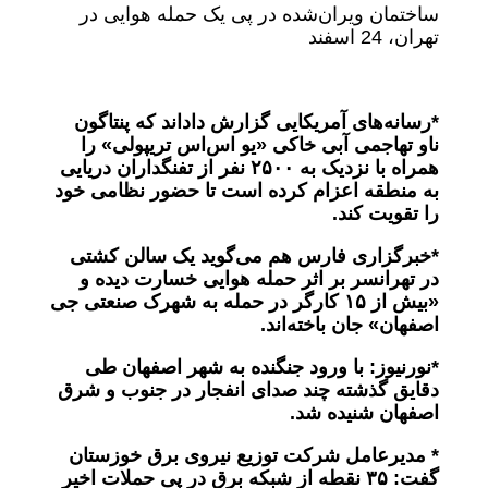
ساختمان ویران‌شده در پی یک حمله هوایی در
تهران، 24 اسفند
*رسانه‌های آمریکایی گزارش داداند که پنتاگون
ناو تهاجمی آبی خاکی «یو اس‌اس تریپولی» را
همراه با نزدیک به
۲۵۰۰
نفر از تفنگداران دریایی
به منطقه اعزام کرده است تا حضور نظامی خود
را تقویت کند
.
*خبرگزاری فارس هم می‌گوید یک سالن کشتی
در تهرانسر بر اثر حمله هوایی خسارت دیده و
«بیش از
۱۵
کارگر در حمله به شهرک صنعتی جی
اصفهان» جان باخته‌اند
.
*
نورنیوز: با ورود جنگنده به شهر اصفهان طی
دقایق گذشته چند صدای انفجار در جنوب و شرق
اصفهان شنیده شد
.
*
مدیرعامل شرکت توزیع نیروی برق خوزستان
گفت:
۳۵
نقطه از شبکه برق در پی حملات اخیر