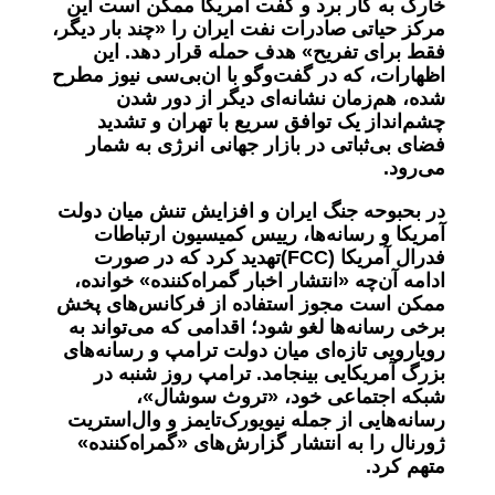
خارک به کار برد و گفت آمریکا ممکن است این
مرکز حیاتی صادرات نفت ایران را «چند بار دیگر،
فقط برای تفریح» هدف حمله قرار دهد. این
اظهارات، که در گفت‌وگو با ان‌بی‌سی نیوز مطرح
شده، هم‌زمان نشانه‌ای دیگر از دور شدن
چشم‌انداز یک توافق سریع با تهران و تشدید
فضای بی‌ثباتی در بازار جهانی انرژی به شمار
می‌رود
.
در بحبوحه جنگ ایران و افزایش تنش میان دولت
آمریکا و رسانه‌ها، رییس کمیسیون ارتباطات
فدرال آمریکا
(FCC)
‌تهدید کرد که در صورت
ادامه آن‌چه «انتشار اخبار گمراه‌کننده» خوانده،
ممکن است مجوز استفاده از فرکانس‌های پخش
برخی رسانه‌ها لغو شود؛ اقدامی که می‌تواند به
رویارویی تازه‌ای میان دولت ترامپ و رسانه‌های
بزرگ آمریکایی بینجامد
.
ترامپ روز شنبه در
شبکه اجتماعی خود، «تروث سوشال»،
رسانه‌هایی از جمله نیویورک‌تایمز و وال‌استریت
ژورنال را به انتشار گزارش‌های «گمراه‌کننده»
متهم کرد
.