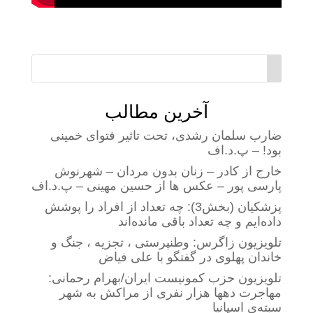
آخرین مطالب
ضارب سلمان رشدی، تحت تاثیر فتوای خمینی
بود! – پ.د.اف
خارج از کادر – زنان بدون مردان – شهرنوش
پارسی پور – عکس ها از حسین مهینی – پ.د.اف
پزشکیان (بخش3): چه تعداد از افراد را پوشش
داده‌ایم و چه تعداد باقی مانده‌اند
تلویزیون زاگرس: وطنپرستی ، تجزیه ، جنگ و
خاندان پهلوی در گفتگو با علی فیاض
تلویزیون حزب کمونیست ایران/بهرام رحمانی:
مهاجرت دهها هزار نفری از مراکش به شهر
سبته‌ی اسپانیا