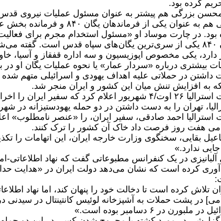
حریم کرده بود.
محسن بزرگی هم پیشتر به عنوان مسئول عملیات نیروی قدس 
بابایی هم به عنوان یکی از فرمان
بود. در چارت موساد او «مسئول استخدام مجرم برای فعالی
یگان ۸۴۰ یکی از سری‌ترین یگان‌های سپاه قدس است. گفته می‌
 دارد، یکی مخصوص اپوزیسیون و سه اداره قفقاز و آسیا، خاورمیا
ات بیشتری درباره «سردار عمار» یا نحوه عملیات یگان او در بیا
داشتن در حملاتی علیه اهداف یهودی و اسرائیلی متهم شده بو
که به افزایش تنش میان این کشور و ایران منجر شد.
دولت استرالیا ۲۶ اوت/۴ شهریور اعلام کرد که سفیر ایر
الیا، تهران را به دست داشتن در دو حمله یهودستیزانه در شه
 استرالیا احمد صادقی، سفیر ایران، را «عنصر نامطلوب» اعل
می هفت روز فرصت داد خاک آن کشور را ترک کنند.
عیل بقایی، سخنگوی وزارت خارجه ایران، این اتهامات را تک
جایی ندارد.»
 آلبانیزی در یک کنفرانس مطبوعاتی گفت که نهاد اطلاعاتی-امن
آوری کرده است که نشان می‌دهد دولت ایران در «هدایت ح
:
ان تلاش کرده است تا دخالت خود را پنهان کند، اما نهاد اطلاعا
در ملبورن در ۶ دسامبر بوده است.»
گزارشی در مورد کشته یا مجروح شدن کسی در این دو حمله 