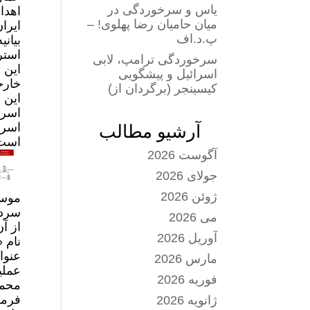
یاس و سرخوردگی در
اهدا
میان حامیان رضا پهلوی! –
ایرا
پ.د.اف
بیان
استرالیا
سرخوردگی ترامپ، لابی
این 
اسرائیل و پیشگویی
خارج
کیسینجر (برگردان از)
اسرا
اسرا
آرشیو مطالب
است 
آگوست 2026
جولای 2026
ژوئن 2026
موسا
سردا
می 2026
از آ
آوریل 2026
عنوا
مارس 2026
عملی
فوریه 2026
فرما
ژانویه 2026