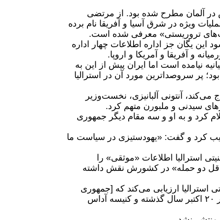
در آلمان مطرح شده بود. از مرتضی
دهان یگان ۸۴۰ و فرمانده بخش عملیات ویژه در شرق آسیا و آفریقا نام برده
ت‌های تروریستی» معرفی شده است.
شود این یگان جز اداره اطلاعات چهار اداره
نه و آفریقا و آمریکا و اروپا.
نیه نیامده است اما ایران پیش از این به
د؛ پر سروصداترین مورد آن در استرالیا
ان را اخراج می‌کند، آنتونی آلبانیزی، نخست‌وزیر
رهای سیدنی و ملبورن متهم کرد.
ام کرد و به او و سه مقام دیگر جمهوری
ذیب کرد و گفت: «یهودستیزی در سیاست ما
یتی استرالیا اطلاعات «موثقی» را
داقل دو حمله» در کشورش نقش داشته
تی استرالیا ارزیابی می‌کند که [جمهوری
اسلامی] در پشت حملات به آشپزخانه لوئیس کانتینتال در سیدنی در ۲۰ اکتبر سال گذشته و کنیسه آداس
منتشر نشد.