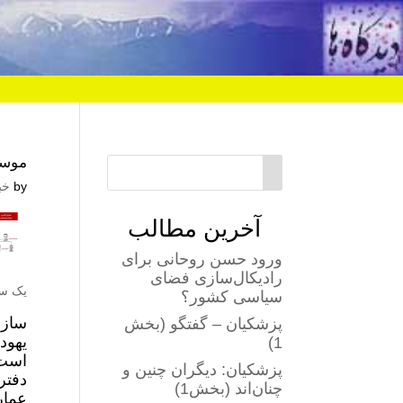
موسا
by
خب
آخرین مطالب
ورود حسن روحانی برای
رادیکال‌سازی فضای
یک س
سیاسی کشور؟
سازم
پزشکیان – گفتگو (بخش
یهود
1)
است
پزشکیان: دیگران چنین و
چنان‌اند (بخش1)