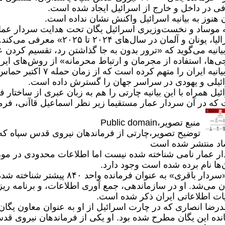
فی در داخل و خارج از اسرائیل ایجاد شده است.
ن هنوز به بیانیه اسرائیل واکنش نشان نداده است.
یه موساد و نخست‌وزیری اسرائیل یگان تحت هدایت سردار عما
، یونان و آلمان در سال‌های ۲۰۲۴ تا ۲۰۲۵» معرفی می‌کند.
بیانیه می‌گوید که «ترور بدون به جا گذاشتن رد، تقسیم کردن 
ی‌ها، استفاده از مجرمان و ارتباط محرمانه» از روش‌های ایرا
این بیانیه ایران را متهم
ئیلی و یهودی در سراسر جهان را گسترش داده است.
ئیل همراه با این بیانیه چارتی را هم به زبان عبری از ساختا
که در آن سردار عمار مستقیما زیر نظر اسماعیل قاآنی، فرما
منبع تصویر،
Public domain
توضیح تصویر،
چارتی از فرماندهان نیروی قدس سپاه که (ب
د منتشر شده است
ر عمار نامی شناخته شده نیست اما اطلاعات محدودی در مور
ن‌ها نام برده شده است وجود دارد.
نام «سردار باقری» به عنوان فرما
ن می‌شد. او در سازماندهی، جمع آوری اطلاعات، و برنامه ریز
ات اطلاعاتی ایران ذکر شده است.
نده این یگان مطرح شده بود. او یکی از فرماندهان نیروی قدس