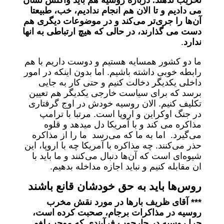
تخریب ندهند. درباره روسیه هم باید واکنش نشان
می دادیم و تا الان هم انجام ندادیم، خب، طبیعتا
آن‌ها را جری‌تر می‌کند و در موضوعات دیگری هم
دست می گذارند، در حالی که هیچ ارتباطی به انها
ندارد
.
ما دو کشور همسایه هستیم و دوست داریم با هم
رابطه خوبی داشته باشیم. اما بدون اینکه در امور
داخلی یکدیگر دخالت کنیم و حتی کار به جایی
برسد که برای سیاست خارجی یکدیگر هم تعیین
تکلیف کنیم. الان روسیه خودش در اوج گرفتاری
در جنگ اوکراین و اروپا است. مرتبا با ترامپ
مذاکره می کند و با آمریکا دل میدهد و قلوه
می‌گیرد. اما به ما که می‌رسد ما را از مذاکره
حذر می‌کنند. چه مذاکره با آمریکا چه با اروپا، این
شیوه‌ای است که آن‌ها دنبال می‌کنند و ما باید با
ان مقابله کنیم و نباید اجازه مداخله بدهیم.
روس‌ها باید به حق خودشان قانع باشند
*** آقای ظریف بارها در مورد نقش مخرب
روسیه در مذاکرات برجام، صحبت کرده است،
چرا روسیه در چارچوب فرآیندی که موجب لغو