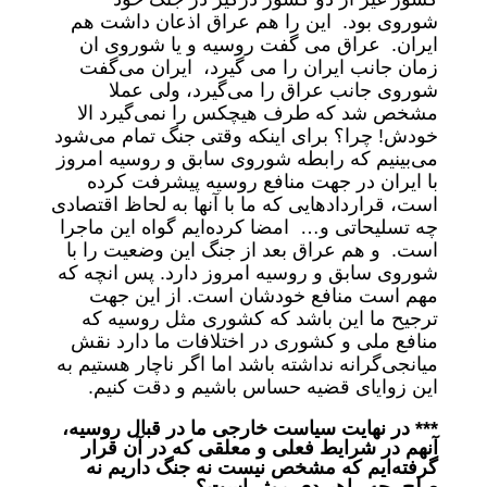
شوروی بود. این را هم عراق اذعان داشت هم
ایران. عراق می گفت روسیه و یا شوروی ان
زمان جانب ایران را می گیرد، ایران می‌گفت
شوروی جانب عراق را می‌گیرد، ولی عملا
مشخص شد که طرف هیچکس را نمی‌گیرد الا
خودش! چرا؟ برای اینکه وقتی جنگ تمام می‌شود
می‌بینیم که رابطه شوروی سابق و روسیه امروز
با ایران در جهت منافع روسیه پیشرفت کرده
است، قراردادهایی که ما با آنها به لحاظ اقتصادی
چه تسلیحاتی و… امضا کرده‌ایم گواه این ماجرا
است. و هم عراق بعد از جنگ این وضعیت را با
شوروی سابق و روسیه امروز دارد. پس انچه که
مهم است منافع خودشان است. از این جهت
ترجیح ما این باشد که کشوری مثل روسیه که
منافع ملی و کشوری در اختلافات ما دارد نقش
میانجی‌گرانه نداشته باشد اما اگر ناچار هستیم به
این زوایای قضیه حساس باشیم و دقت کنیم.
*** در نهایت سیاست خارجی ما در قبال روسیه،
آنهم در شرایط فعلی و معلقی که در آن قرار
گرفته‌ایم که مشخص نیست نه جنگ داریم نه