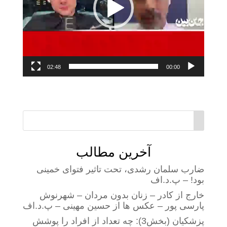
02:48
00:00
آخرین مطالب
ضارب سلمان رشدی، تحت تاثیر فتوای خمینی
بود! – پ.د.اف
خارج از کادر – زنان بدون مردان – شهرنوش
پارسی پور – عکس ها از حسین مهینی – پ.د.اف
پزشکیان (بخش3): چه تعداد از افراد را پوشش