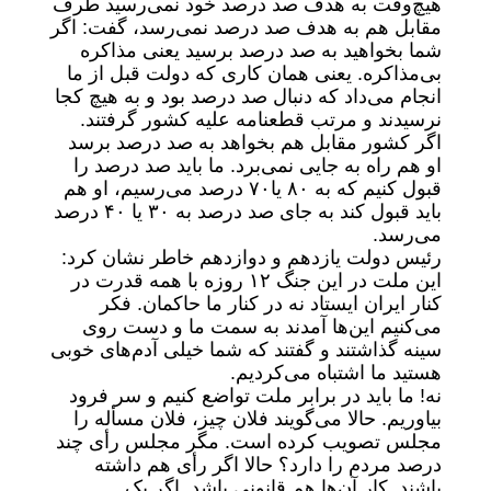
هیچ‌وقت به هدف صد درصد خود نمی‌رسید طرف
مقابل هم به هدف صد درصد نمی‌رسد، گفت: اگر
شما بخواهید به صد درصد برسید یعنی مذاکره
بی‌مذاکره. یعنی همان کاری که دولت قبل از ما
انجام می‌داد که دنبال صد درصد بود و به هیچ کجا
نرسیدند و مرتب قطعنامه علیه کشور گرفتند.
اگر کشور مقابل هم بخواهد به صد درصد برسد
او هم راه به جایی نمی‌برد. ما باید صد درصد را
قبول کنیم که به ۸۰ یا۷۰ درصد می‌رسیم، او هم
باید قبول کند به جای صد درصد به ۳۰ یا ۴۰ درصد
می‌رسد.
رئیس دولت یازدهم و دوازدهم خاطر نشان کرد:
این ملت در این جنگ ۱۲ روزه با همه قدرت در
کنار ایران ایستاد نه در کنار ما حاکمان. فکر
می‌کنیم این‌ها آمدند به سمت ما و دست روی
سینه گذاشتند و گفتند که شما خیلی آدم‌های خوبی
هستید ما اشتباه می‌کردیم.
نه! ما باید در برابر ملت تواضع کنیم و سر فرود
بیاوریم. حالا می‌گویند فلان چیز، فلان مسأله را
مجلس تصویب کرده است. مگر مجلس رأی چند
درصد مردم را دارد؟ حالا اگر رأی هم داشته
باشند. کار آن‌ها هم قانونی باشد. اگر یک