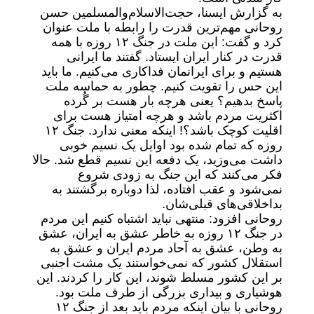
به گزارش ایسنا، حجت‌الاسلام‌والمسلمین حسن
روحانی مهم‌ترین قدرت را رابطه با ملت عنوان
کرد و گفت: این ملت در جنگ ۱۲ روزه با همه
قدرت در کنار ایران ایستاد. گفتند ما ایرانی
هستیم و برای ایرانمان فداکاری می‌کنیم. ما باید
این حس را تقویت کنیم. چطور به حماسه ملت
پاسخ بدهیم؟ یعنی هرچه بار هست بر گُرده
اکثریت مردم باشد و هرچه امتیاز هست برای
اقلیت کوچک باشد؟! اینکه معنی ندارد. جنگ ۱۲
روزه که تمام شده بود اوایل یک نسیم خوبی
داشت می‌وزید، یک دفعه این نسیم قطع شد. حالا
فکر می‌کنند که این جنگ به زودی شروع
نمی‌شود و عقب افتاده، لذا دوباره برگشتند به
بداخلاقی‌های قبلی‌شان.
روحانی افزود: منتهی نباید اشتباه کنیم این مردم
در جنگ ۱۲ روزه به خاطر عشق به ایران، عشق
به وطن، عشق به آحاد مردم ایران و عشق به
استقلال کشور که نمی‌خواستند یک مشت اجنبی
بر این کشور مسلط شوند، این کار را کردند. این
هوشیاری و بیداری بزرگی از طرف ملت بود.
روحانی با بیان اینکه مردم باید بعد از جنگ ۱۲