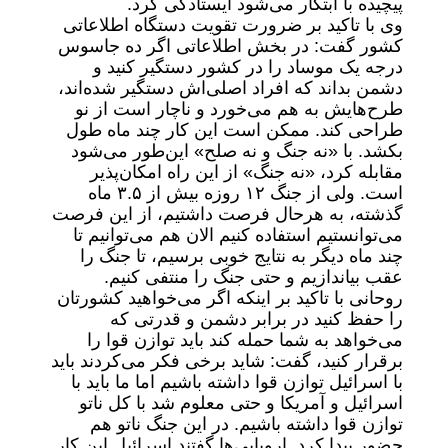
پیچیده با ابتکار می‌شود ایستادگی کرد.
وی با تاکید بر ضرورت تقویت دستگاه اطلاعاتی
کشور گفت: در بخش اطلاعاتی اگر ده جاسوس
درجه یک موساد را در کشور دستگیر کنید و
دشمن بداند که افراد اصلی‌اش دستگیر شده‌اند،
طرح‌هایش به هم می‌خورد و ناچار است از نو
طراحی کند. ممکن است این کار چند ماه طول
بکشد. با «نه جنگ و نه صلح» این‌طور می‌شود
مقابله کرد، «نه جنگ» از این راه امکان‌پذیر
است. ولی از جنگ ۱۲ روزه بیش از ۳.۵ ماه
گذشته، به هرحال فرصت داشتیم، از این فرصت
می‌توانستیم استفاده کنیم الان هم می‌توانیم تا
چند ماه دیگر به نتایج خوبی برسیم، تا جنگ را
عقب بیاندازیم و حتی جنگ را منتفی کنیم.
روحانی با تاکید بر اینکه اگر می‌خواهید کشورتان
را حفظ کنید در برابر دشمن و قدرتی که
می‌خواهد به شما حمله کند باید توازن قوا را
برقرار کنید، گفت: شاید برخی فکر می‌کردند باید
با اسرائیل توازن قوا داشته باشیم اما ما باید با
اسرائیل و آمریکا و حتی معلوم شد با کل ناتو
توازن قوا داشته باشیم. در این جنگ ناتو هم
حضور پیدا کرد. اروپایی‌ها گفتند اسرائیل این کار