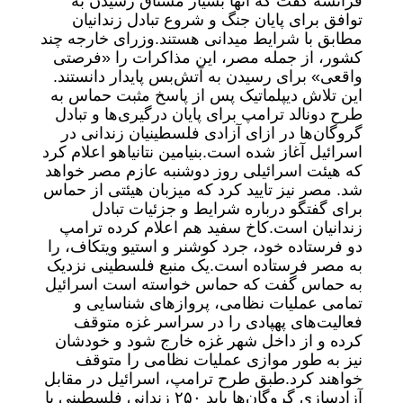
فرانسه گفت که آنها بسیار مشتاق رسیدن به
توافق برای پایان جنگ و شروع تبادل زندانیان
مطابق با شرایط میدانی هستند.
وزرای خارجه چند
کشور، از جمله مصر، این مذاکرات را «فرصتی
واقعی» برای رسیدن به آتش‌بس پایدار دانستند.
این تلاش دیپلماتیک پس از پاسخ مثبت حماس به
طرح دونالد ترامپ برای پایان درگیری‌ها و تبادل
گروگان‌ها در ازای آزادی فلسطینیان زندانی در
اسرائیل آغاز شده است.
بنیامین نتانیاهو اعلام کرد
که هیئت اسرائیلی روز دوشنبه عازم مصر خواهد
شد. مصر نیز تایید کرد که میزبان هیئتی از حماس
برای گفتگو درباره شرایط و جزئیات تبادل
زندانیان است.
کاخ سفید هم اعلام کرده ترامپ
دو فرستاده خود، جرد کوشنر و استیو ویتکاف، را
به مصر فرستاده است.
یک منبع فلسطینی نزدیک
به حماس گفت که حماس خواسته است اسرائیل
تمامی عملیات نظامی، پروازهای شناسایی و
فعالیت‌های پهپادی را در سراسر غزه متوقف
کرده و از داخل شهر غزه خارج شود و خودشان
نیز به طور موازی عملیات نظامی را متوقف
خواهند کرد.
طبق طرح ترامپ، اسرائیل در مقابل
آزادسازی گروگان‌ها باید ۲۵۰ زندانی فلسطینی با