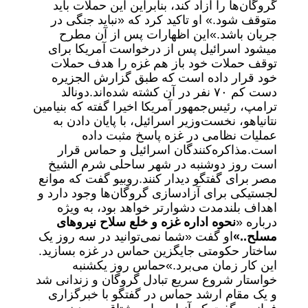
گروگان‌ها را آزاد کند، بنابراین این حملات باید
متوقف شود.» او تاکید کرد که «نباید جنگی در
جریان باشد.»
این اظهارات پس از آن مطرح
میشود اسرائیل پس از درخواست آمریکا برای
توقف حملات خود باز هم غزه را هدف حملات
خود قرار داده است که طبق گزارش الجزیره
دست کم ۷۰ نفر در آن کشته شده‌اند.
دونالد
ترامپ، رئیس‌جمهور آمریکا اخیرا گفته که بنیامین
نتانیاهو، نخست‌وزیر اسرائیل، با پایان دادن به
عملیات نظامی در غزه پاسخ مثبت داده
است.
مذاکره‌کنندگان اسرائیل و حماس قرار
است روز دوشنبه در شهر ساحلی شرم الشیخ
مصر برای گفتگو دیدار کنند.
روبیو گفت که موانع
لجستیکی برای آزادسازی گروگان‌ها وجود دارد و
اهداف بلندمدت دشوارتر خواهد بود، به ویژه
درباره «
نحوه اداره غزه و خلع سلاح نیروهای
مسلح..»
او گفت «شما نمی‌توانید در سه روز یک
ساختار حکومتی جایگزین حماس در غزه بسازید.
این کار زمان می‌برد.»
حماس روز یکشنبه
خواستار شروع سریع تبادل گروگان و زندانی شد
و یک مقام ارشد حماس در گفتگو با خبرگزاری