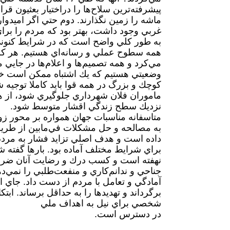
پيشرفته‌ترين سلاح‌ها را دراختيار بعثيون قر
ماشه را زمين نگذارند. دوم حتي اگر اميدوار
غربي وجود داشت، بهتر بود كه مردم را برا
به ‌طور كلي واضح است كه در شرايط كنوني
همه سطوح عملي و رسانه‌اي هستيم. هر ك
مي‌كرد و همه تصميم‌ها و اعلام‌ها در جايي 
وضعيتي هستيم كه يك اشتباه ممكن است خس
كوچك و بزرگ در همه قوا بايد كاملا توجيه
ماموران فلان شهرداري جلو‌گيري شود، از 
نزديك سطح زندگي اقشار متوسط شود.
متاسفانه مناسبات جهان همواره بر محور زو
به مصالحه و حل مشكلات في‌مابين از طريق 
داده است و هدف اصلي تزايد فشار به مردم 
براي شرايط مختلف آماده بود. بارها گفته ش
نهفته است و كسب درك و رضايت آنان ضرو
جناحي و ندانم‌كاري و منفعت‌طلبي را نمي‌دهد.
آمادگي و تعامل با مردم از دست داد. جاي ا
برگرداند و تهديدها را به حداقل برساند. ا
شخصي براي نيل به اهداف ملي
در دسترس است.