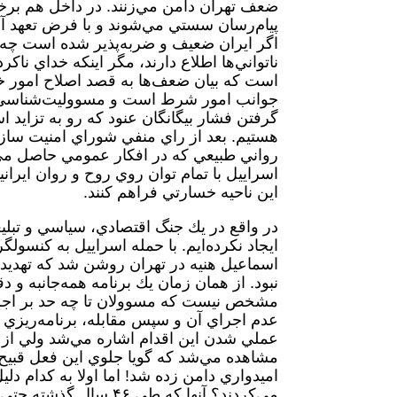
ضعف تهران دامن مي‌زنند. در داخل هم برخ
پيام‌رسان سستي مي‌شوند و با فرض تعهد آن
اگر ايران ضعيف و ضربه‌پذير شده است چه نياز
ناتواني‌ها اطلاع دارند، مگر اينكه خداي نا
است كه بيان ضعف‌ها به قصد اصلاح امور خ
جوانب امور شرط است و مسووليت‌شناسي گويند
گرفتن فشار بيگانگان عنود كه رو به تزايد ا
هستيم. بعد از راي منفي شوراي امنيت سازم
رواني طبيعي كه در افكار عمومي حاصل مي
اسراييل با تمام توان روي روح و روان ايران
اين ناحيه خسارتي فراهم كنند.
در واقع در يك جنگ اقتصادي، سياسي و تبليغ
ايجاد نكرده‌ايم. با حمله اسراييل به كنسو
اسماعيل هنيه در تهران روشن شد كه تهديد
نبود. از همان زمان يك برنامه همه‌جانبه و 
مشخص نيست كه مسوولان تا چه حد بر اجراي
عدم اجراي آن و سپس مقابله، برنامه‌ريزي ك
عملي شدن اين اقدام اشاره مي‌شد ولي از 
مشاهده مي‌شد كه گويا جلوي اين فعل قبيح 
اميدواري دامن زده شد! اما اولا به كدام دلي
مي‌كردند؟ آنها كه طي 