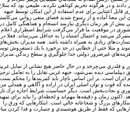
ار دادند و در هرگونه تحريم كوتاهي نكردند، طبيعي بود كه سلاح
ي قابل اعتنايي براي عدم استفاده از اين امكان‌ توسط جبهه
ي اين معنا آماده و از رسوخ شديد فضاي منفي رواني مي‌كاستي
 بيش از هر زمان ديگري نيازمند انسجام و هماهنگي كامل در
شوري در موقعيت ما قرار مي‌گرفت شرايط اضطراري اعلام
متمركز مي‌شد و احتمال اشتباه را به حداقل مي‌رساند. فعلا در
ارت‌هاي زيادي به همراه داشته باشد. همه مديران بخش‌هاي
 شوند و مثلا حتي از خطايي در حد برخورد با يك دستفروش تو
هزينه‌هاي غيرضرور دولتي جدا جلوگيري و سطح زندگي مديران
ر و قلدري مي‌چرخد و در حال حاضر هيچ نشاني از تمايل غربي
ديپلماسي ديده نمي‌شود، جبهه غربي تقابل را به تعامل ترجي
ايران است. بر اين اساس ناچار بايد كمربندها را محكم بست
ده كه قوت و توان اصلي ايران در اراده و آگاهي و همدلي مر
ري و نجات‌بخش است. ديگر حساسيت شرايط اجازه ترك تاز
 اكنون زمان و دقيقه‌ها مهم‌اند و لحظه‌اي را نبايد براي تمهيد
بتكارهاي بزرگ و شجاعانه خالي است. ابتكارهايي كه ورق را
بتكارهايي كه فقط از طريق هوشمندي و جسارت و فدا كردن منا