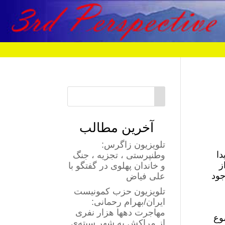
آخرین مطالب
تلویزیون زاگرس:
دا
وطنپرستی ، تجزیه ، جنگ
ز
و خاندان پهلوی در گفتگو با
جود
علی فیاض
تلویزیون حزب کمونیست
ایران/بهرام رحمانی:
مهاجرت دهها هزار نفری
وع
از مراکش به شهر سبته‌ی