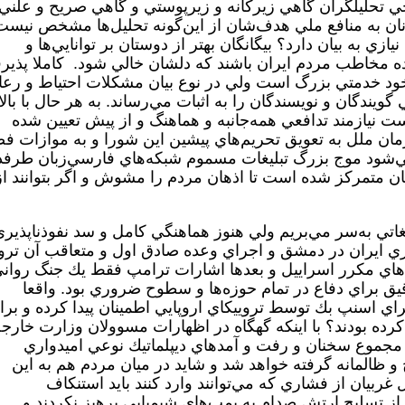
ي تحليلگران گاهي زيركانه و زيرپوستي و گاهي صريح و علني
ان به منافع ملي هدف‌شان از اين‌گونه تحليل‌ها مشخص نيست
ي به بيان دارد؟ بيگانگان بهتر از دوستان بر توانايي‌ها و
كرده مخاطب مردم ايران باشند كه دلشان خالي شود. كاملا پذيرف
ود خدمتي بزرگ است ولي در نوع بيان مشكلات احتياط و رع
گان و نويسندگان را به اثبات مي‌رساند. به‌ هر حال با بالا
ست نيازمند تدافعي همه‌جانبه و هماهنگ و از پيش تعيين شده
ان ملل به تعويق تحريم‌هاي پيشين اين شورا و به موازات ف
‌شود موج بزرگ تبليغات مسموم شبكه‌هاي فارسي‌زبان طرفد
يان متمركز شده است تا اذهان مردم را مشوش و اگر بتوانند از
اتي به‌سر مي‌بريم ولي هنوز هماهنگي كامل و سد نفوذناپذير
لگري ايران در دمشق و اجراي وعده صادق اول و متعاقب آن ترو
هاي مكرر اسراييل و بعدها اشارات ترامپ فقط يك جنگ روان
دقيق براي دفاع در تمام حوزه‌ها و سطوح ضروري بود. واقعا
 اسنپ بك توسط تروييكاي اروپايي اطمينان پيدا كرده و برا
رده بودند؟ با اينكه گهگاه در اظهارات مسوولان وزارت ‌خارجه
مجموع سخنان و رفت و آمدهاي ديپلماتيك نوعي اميدواري
و ظالمانه گرفته خواهد شد و شايد در ميان مردم هم به اين
ل غربيان از فشاري كه مي‌توانند وارد كنند بايد استنكاف
۴۶ سال گذشته حتي از تسليح ارتش صدام به بمب‌هاي شيميايي پرهيز نكردند و