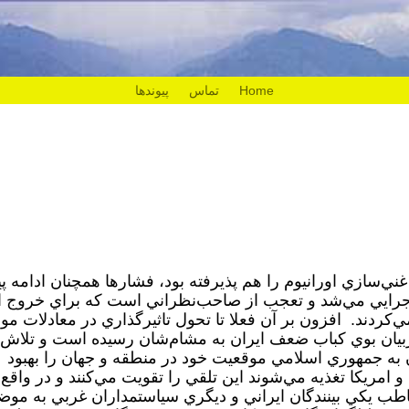
Home
تماس
پیوندها
سازي اورانيوم را هم پذيرفته بود، فشارها همچنان ادامه پي
رايي مي‌شد و تعجب از صاحب‌نظراني است كه براي خروج ا
كردند. افزون بر آن فعلا تا تحول تاثير‌گذاري در معادلات مو
غربيان بوي كباب ضعف ايران به مشام‌شان رسيده است و تلاش
زدن به جمهوري اسلامي موقعيت خود در منطقه و جهان را بهبود
و امريكا تغذيه مي‌شوند اين تلقي را تقويت مي‌كنند و در واقع
اطب يكي بينندگان ايراني و ديگري سياستمداران غربي به موض