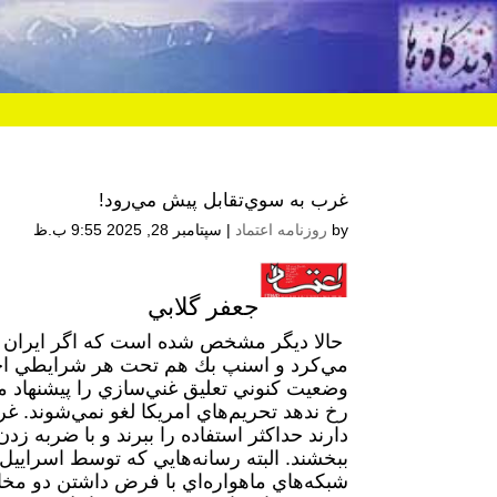
غرب به سوي‌تقابل پيش مي‌رود!
by
روزنامه اعتماد
|
سپتامبر 28, 2025 9:55 ب.ظ
جعفر گلابي
حالا ديگر مشخص شده است كه اگر ايران غني‌
مي‌كرد و اسنپ بك هم تحت هر شرايطي اج
وضعيت كنوني تعليق غني‌سازي را پيشنهاد مي‌
رخ ندهد تحريم‌هاي امريكا لغو نمي‌شوند. 
دارند حداكثر استفاده را ببرند و با ضربه 
ببخشند. البته رسانه‌هايي كه توسط اسراييل 
شبكه‌هاي ماهواره‌اي با فرض داشتن دو مخ