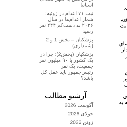
اسپانیا
.
ثبت ۷۱ اعدام در ژوئیه؛
شمار اعدام‌ها در سال
ته
۲۰۲۶ به دست‌کم ۴۴۴ نفر
ايت
رسید
پزشکیان – بخش 1 و 2
ضاي
(شنیداری)
ار
پزشکیان (بخش2): چرا در
یک کشور با ۹۰ میلیون نفر
جمعیت، یک نفر
رئیس‌جمهور باید عقل کل
ي
باشد؟
ر
ي
آرشیو مطالب
ي
 به
آگوست 2026
جولای 2026
ژوئن 2026