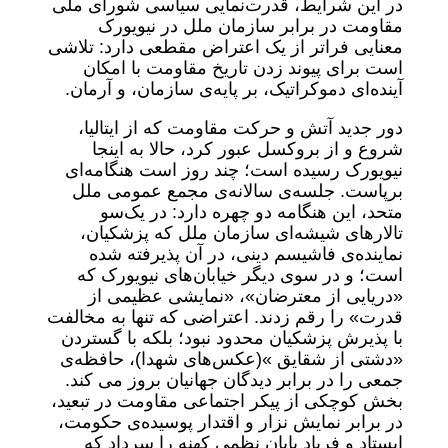
در این شرایط، قدرت‌نمایی سیاسی شورای ملی
مقاومت در برابر سازمان ملل در نیویورک
معنایی فراتر از یک اعتراض مقطعی دارد: تلاشی
است برای پیوند زدن تاریخ مقاومت با امکان
آینده‌ای دموکراتیک، بر پایه‌ی سازمان، و آرمان.
دور جدید آتش و حرکت مقاومت که از ایتالیا،
شروع و از بروکسل عبور کرد، حالا به اینجا
نیویورک رسیده است؛ چند روز است هنگامه‌ای
برپاست. جلسه‌ی سالانه‌ی مجمع عمومی ملل
متحد، این هنگامه دو چهره دارد: در یک‌سو
تالارهای شیشه‌ای سازمان ملل که پزشکیان،
نماینده‌ی فاشیسم دینی، در آن پذیرفته شده
است؛ و در سوی دیگر خیابان‌های نیویورک که
«دریایی از معترضان»، «نمایشی عظیمی از
قدرت» را رقم زدند. اعتراضی که تنها به مخالفت
با پذیرش پزشکیان محدود نبود؛ بلکه با گستردن
«دشتی از شقایق »(عکس‌های شهدا)، حافظه‌ی
جمعی را در برابر دیدگان جهانیان بروز می کند.
بخش کوچکی از پیکر اجتماعی مقاومت در تبعید،
در برابر نمایش نزار و اقتدار پوسیده‌ی حکومت،
ایستاد و فریاد پایان نظمی کهنه را سرداد که