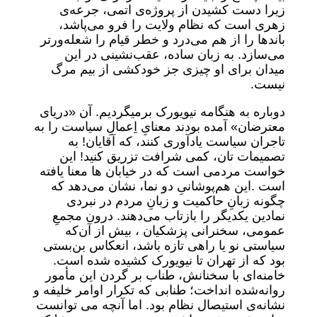
زیرا دست کشیدن از پروژه‌ی اتمی، جرعه‌ی
زهری است که نظام ولایت را فرو می‌پاشد،
باندها را از هم می‌درد و خطر قیام را شعله‌ورتر
می‌سازد. به زبان ساده، عقب‌نشینی در این
میدان برای او چیزی جز خودکشی از بیم مرگ
نیست.
دوباره به هنگامه نیویورک برمیگردیم. آن «دریای
معترضان» آمده بودند معنایِ اِعمالِ سیاست را به
تاجران سیاست یادآوری کنند، که آقایان! به
تصمیمات تان، کمی شرافت تزریق کنید! این
خواست مردمی است که در خیابان ها معنا یافته
است .این هم‌پوشانیِ دو نما، نشان می‌دهد که
چگونه زبانِ حاکمیت و زبانِ مردم در نبردی
نمادین یکدیگر را بازتاب می‌دهند. درون مجمعِ
عمومی، سخنرانی پزشکیان ، بیش از آن‌که
سیاستی نو یا راهی تازه باشد، انعکاس بن‌بستی
بود که از تهران تا نیویورک کشیده شده است.
خامنه‌ای با سخنانش، طناب بر گردن این مأمور
روانه‌شده انداخت؛ طنابی که تکرار اوامر خلیفه و
نشانه‌ی استیصال نظام بود. اما آنچه می توانست