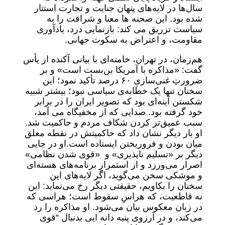
سال‌ها در لایه‌های پنهان جنایت و تجارت استتار
شده بود. این صحنه ها معنا و شرافت را به
سیاست تزریق می کند: بازنمایی درد، یادآوری
مقاومت، و اعتراض به سکوت جهانی.
هم‌زمان، در تهران، خامنه‌ای با بیانی آکنده از یأس
گفت: «مذاکره با آمریکا بن‌بست است» و بر
ضرورتِ غنی‌سازیِ ۶۰ درصد تأکید نمود؛ این
سخنان تنها یک خطابه‌ی سیاسی نبود؛ بیشتر شبیه
شکستن آینه‌ای بود که تصویر ایران را در برابر
خود گرفته بود. صدایی که از مخفیگاه می آمد،
سبب عمیق‌تر کردن شکاف‌ مردم و حاکمیت شد.
او بار دیگر نشان داد که حاکمیتش در نقطه معلق
میان بودن و فروریختن ایستاده است.او در جایی
دیگر بر «تسلیم ناپذیری» و «قوی شدن نظامی»
اصرار می‌ورزد و از استمرارِ برنامه‌های هسته‌ای
و موشکی سخن می‌گوید، اگر لایه‌های این
سخنان را بکاویم، حقیقتی دیگر رخ می‌نماید: این
نه قاطعیت، که هراسِ سقوط است؛ هراسی که
در زبان معکوس بیان می‌شود. او مذاکره را رد
می‌کند، و در آرزوی پنبه دانه ایی بدنبال “قوی