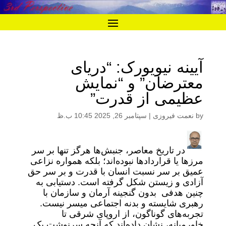
آیینه نیویورک: “دریای
معترضان” و “نمایش
عظیمی از قدرت”
by
نعمت فیروزی
|
سپتامبر 26, 2025 10:45 ب.ظ
در تاریخ معاصر، جنبش‌ها هرگز تنها بر سر
مرزها یا قراردادها نبوده‌اند؛ بلکه همواره نزاعی
عمیق بر سر نسبت انسان با قدرت و بر سر حق
آزادی و زیستن شکل گرفته است. دستیابی به
چنین هدفی بدون گنجینه آرمان و سازمان با
رهبری شایسته و بدنه اجتماعی میسر نیست.
تجربه‌های گوناگون، از اروپای شرقی تا
خاورمیانه، نشان داده‌اند که آنچه سرنوشت یک