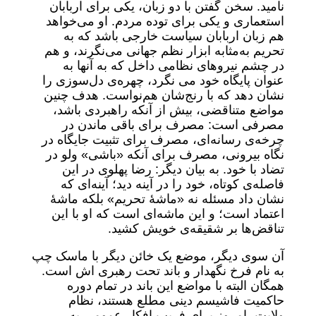
‌نامید. سخن گفتن با دو زبان، یکی برای اربابان
استعماری و یکی برای توده مردم. او می‌خواهد
هم زبان اربابان سیاست خارجی باشد که به
تحریم به‌مثابه ابزار نظم جهانی می‌نگرند، و هم
در چشم نیروهای نظامی داخل که به آنها به
عنوان پایگاه خود می نگرد، چهره‌ی دل‌سوزی را
نشان دهد که با رنج‌شان هم‌نواست. هدف چنین
مواضع متناقضی، بیش از آنکه راهبردی باشد،
مصرفی است: مصرف برای باقی ماندن در
چرخه‌ی رسانه‌ای، مصرف برای تثبیت جایگاه در
نگاه بیرونی، مصرف برای آنکه «باشی» ولو در
تضاد با خود. به بیان دیگر: رضا پهلوی در این
فاصله‌ی کوتاه، خود را در آینه دید؛ آینه‌ای که
نشان داد مسئله نه «ماشۀ تحریم» بلکه ماشۀ
اعتماد است؛ و این ماشه‌ای است که او با این
تناقض‌ها بر شقیقه‌ی خویش کشید.
آن سوی دیگر، موضع یک خائن دیگر با ماسک چپ
به نام فرخ نگهدار و باند تحت رهبری اش است.
همگان البته با مواضع این باند در تمام دوره
حاکمیت فاشیسم دینی مطلع هستند، نظام
ولایت، امروز برای فریب افکار عمومی به