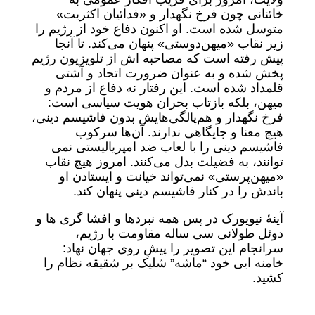
خائنانی چون فرخ نگهدار و «فدائیان اکثریت»
متوسل شده است. او اکنون دفاع خود از رژیم را
زیر نقاب «میهن‌دوستی» پنهان می‌کند. تا آنجا
پیش رفته است که مصاحبه اش از تلویزیون رژیم
پخش شده و به عنوان ضرورت اتحاد و آشتی
قلمداد شده است. این رفتار نه دفاع از مردم و
میهن، بلکه بازتاب بحران هویت سیاسی است:
فرخ نگهدار و هم‌پالگی‌هایش بدون فاشیسم دینی،
هیچ معنا و جایگاهی ندارند. آن‌ها سرکوب
فاشیسم دینی را با لعاب ضد امپریالیستی نمی
توانند، به فضیلت بدل می‌کنند. امروز هیچ نقاب
«میهن‌پرستی» نمی‌تواند خیانت و ایستادن او
باندش را در کنار فاشیسم دینی پنهان کند.
آینهٔ نیویورک در پس همه نبردها و افشا گری ها و
دوئل طولانی سی ساله مقاومت با رژیم،
سرانجام این تصویر را پیشِ روی جهان نهاد:
خامنه ایی خود “ماشه” شلیک بر شقیقه نظام را
کشید.