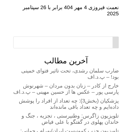
نعمت فیروزی 4 مهر 404 برابر با 26 سپتامبر
2025
آخرین مطالب
ضارب سلمان رشدی، تحت تاثیر فتوای خمینی
بود! – پ.د.اف
خارج از کادر – زنان بدون مردان – شهرنوش
پارسی پور – عکس ها از حسین مهینی – پ.د.اف
پزشکیان (بخش3): چه تعداد از افراد را پوشش
داده‌ایم و چه تعداد باقی مانده‌اند
تلویزیون زاگرس: وطنپرستی ، تجزیه ، جنگ و
خاندان پهلوی در گفتگو با علی فیاض
تلویزیون حزب کمونیست ایران/بهرام رحمانی: