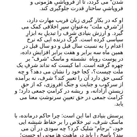
شدن” می گردد، تا از فروپاشیِ هژمونی و
فروپاشیِ ساختارِ قدرت جلوگیری کند.
او که در بکار گیری زبان فریب مهارت دارد،
از”شرفِ ملت” به‌عنوانِ سپرِ اخلاقی کمک می
گیرد. و ارزش بنیادی‌ شرف را تبدیلِ به ابزارِ
سیاسی کرده است. گرگ درنده ایی که نرخ
اعدام را به نسبت سال قبل و دو سال قبل در
همین ماه سه برابر و هفت برابر افزایش داده،
در پوست روباه نشسته و ماسک “شرف” بر
چهره گرفته است. اما کیست که نداند شرفِ یک
ملت چیست؟، کجا خود را نشان می دهد؟ و چه
کسی حق دارد آن را تعبیر کند؟ شرف، نه برآمده
از سرکوب و جنایت و جنگ افروزی، که از حقِ
زیستنِ آزادانه، و ریشه در کرامتِ جمعی دارد؛ و
کرامت جمعی در حق تعیینِ سرنوشتِ معنا می
یابد.
پرسش بنیادی اما این است: چرا حاکم درمانده، با
ماسک شرف، تیر خلاص را بر حفاظ شیشه ایی
خود، “برجام” شلیک کرد؟ چه سودی در آن می
بیند؟ پاسخ را باید در ماهیت هژمونی او جست؛