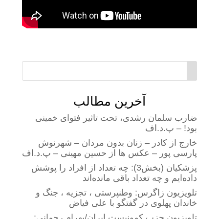
آخرین مطالب
ضارب سلمان رشدی، تحت تاثیر فتوای خمینی
بود! – پ.د.اف
خارج از کادر – زنان بدون مردان – شهرنوش
پارسی پور – عکس ها از حسین مهینی – پ.د.اف
پزشکیان (بخش3): چه تعداد از افراد را پوشش
داده‌ایم و چه تعداد باقی مانده‌اند
تلویزیون زاگرس: وطنپرستی ، تجزیه ، جنگ و
خاندان پهلوی در گفتگو با علی فیاض
تلویزیون حزب کمونیست ایران/بهرام رحمانی: