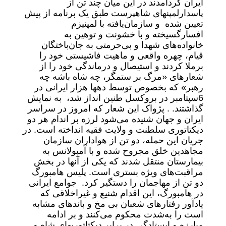
ایران گردآمدند در این میان چند تن از
پاسدارلمپنهای شاهپرست طبق یک برنامه از پیش
تعیین شده و سازمان‌یافته با لمپنیزم
افسارگسیخته و با خشونت و توهین به
خانواده‌های شهدا و بی‌حرمتی به جان‌باختگان
قیام، چهره واقعی و ماهیت فاشیستی خود را
برملا کردند و استیصال و درماندگی خود را از
شعارهای «مرگ بر ستمگر، چه شاه باشه چه
رهبر» که بخصوص توسط دهها هزار ایرانی در
6سپتامبر در بروکسل طنین انداز شد، به نمایش
گذاشتند. . پژواک این شعار که امروز در سراسر
ایران و جهان شنیده می‌شود لرزه بر اندام هر دو
دیکتاتوری سلطنت و ولایت فقیه انداخته است. در
جریان این حمله، دو تن از هواداران سازمان
مجاهدین خلق مجروح شده و با آمبولانس به
بیمارستان منتقل شدند که یکی از آنها در بخش
مراقبت‌های ویژه بستری است. پلیس هامبورگ
دو تن از مهاجمان را دستگیر کرد. جوامع ایرانی
در هامبورگ، این اقدام شنیع و غیراخلاقی که
یادآور رفتارهای شعبان بی مخ و باندهای مشابه
است را به‌شدت محکوم می‌کنند و بر ادامه
مبارزه و ایستادگی در برابر دیکتاتوریهای شاه و